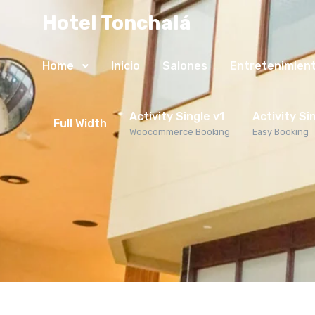
Hotel Tonchalá
Home
Inicio
Salones
Entretenimien
Activity Single v1
Activity Si
Full Width
Woocommerce Booking
Easy Booking