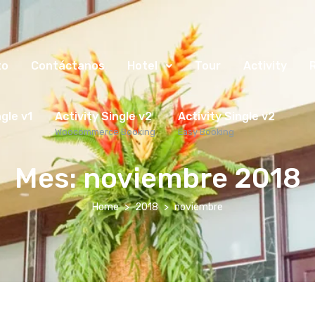
to
Contáctanos
Hotel
Tour
Activity
ngle v1
Activity Single v2
Activity Single v2
Woocommerce Booking
Easy Booking
Mes:
noviembre 2018
Home
2018
noviembre