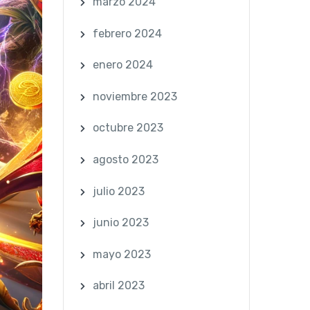
marzo 2024
febrero 2024
enero 2024
noviembre 2023
octubre 2023
agosto 2023
julio 2023
junio 2023
mayo 2023
abril 2023