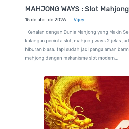
MAHJONG WAYS : Slot Mahjong
15 de abril de 2026
15 de abril de 2026
Vijey
Kenalan dengan Dunia Mahjong yang Makin Ser
kalangan pecinta slot, mahjong ways 2 jelas ja
hiburan biasa, tapi sudah jadi pengalaman berm
mahjong dengan mekanisme slot modern...