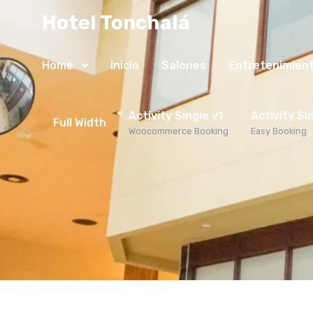
Hotel Tonchalá
Home
Inicio
Salones
Entretenimien
Activity Single v1
Activity Si
Full Width
Woocommerce Booking
Easy Booking