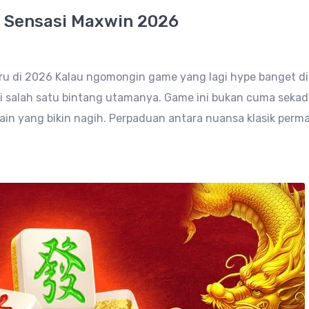
 Sensasi Maxwin 2026
u di 2026 Kalau ngomongin game yang lagi hype banget di
di salah satu bintang utamanya. Game ini bukan cuma sekad
ain yang bikin nagih. Perpaduan antara nuansa klasik perm