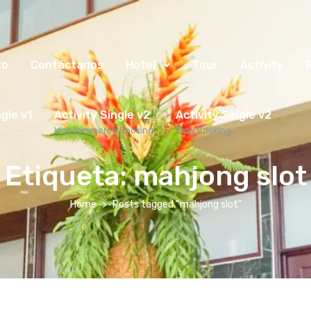
to
Contáctanos
Hotel
Tour
Activity
ngle v1
Activity Single v2
Activity Single v2
Woocommerce Booking
Easy Booking
Etiqueta:
mahjong slot
Home
Posts tagged “mahjong slot”