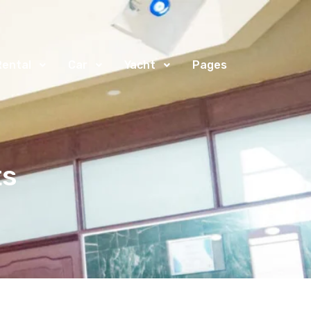
Rental
Car
Yacht
Pages
ts