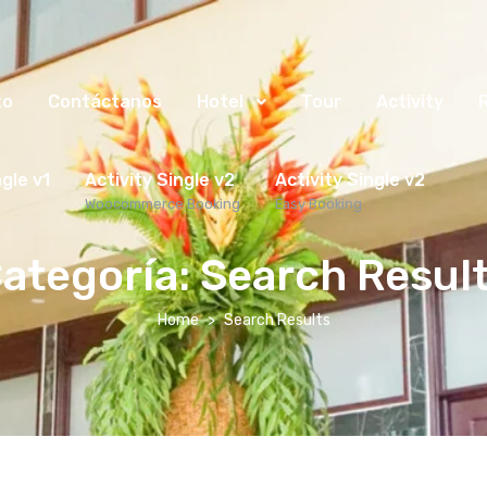
to
Contáctanos
Hotel
Tour
Activity
ngle v1
Activity Single v2
Activity Single v2
Woocommerce Booking
Easy Booking
ategoría:
Search Resul
Home
Search Results