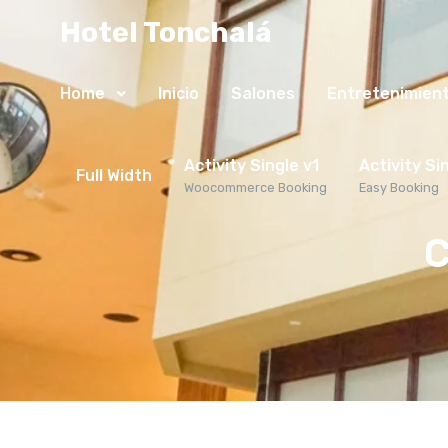
Hotel Tonchalá
Home
Inicio
Salones
Entretenimien
Activity Single v1
Activity Si
Full Width
Woocommerce Booking
Easy Booking
C