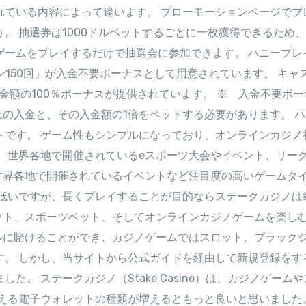
れている内容によって違います。 プローモーションページでプ
。 抽選券は1000ドルベットするごとに一枚獲得できるため
ゲームをプレイするだけで抽選会に参加できます。 ハニープレ
スピン150回」が入金不要ボーナスとして用意されています。 キャ
金額の100％ボーナスが提供されています。 ※ 入金不要ボ
上の入金と、その入金額の1倍をベットする必要があります。 
トです。 ゲーム性もシンプルになっており、オンラインカジノ
、世界各地で開催されているeスポーツ大会やイベント、リー
世界各地で開催されているイベントなど注目度の高いゲームタ
は低いですが、長くプレイすることが目的ならステークカジノは
ット、スポーツベット、そしてオンラインカジノゲームを楽し
ルに賭けることができ、カジノゲームではスロット、ブラック
す。 しかし、当サイトから公式ガイドを経由して新規登録をす
。 ステークカジノ（Stake Casino）は、カジノゲーム
える電子ウォレットの種類が増えるともっと良いと思いました