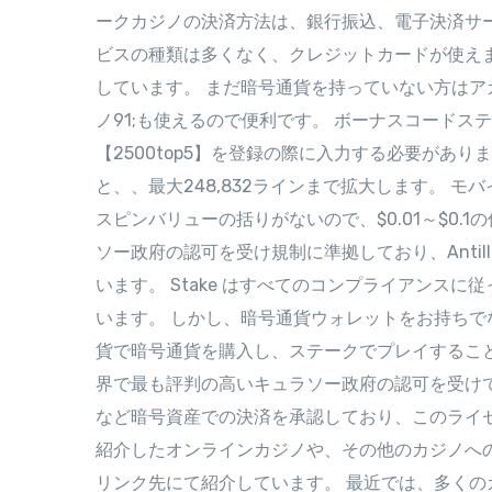
ークカジノの決済方法は、銀行振込、電子決済サ
ビスの種類は多くなく、クレジットカードが使えません
しています。 まだ暗号通貨を持っていない方はアカ
ノ91;も使えるので便利です。 ボーナスコード
【2500top5】を登録の際に入力する必要があ
と、、最大248,832ラインまで拡大します。 
スピンバリューの括りがないので、$0.01～$0.1
ソー政府の認可を受け規制に準拠しており、Antill
います。 Stake はすべてのコンプライアンス
います。 しかし、暗号通貨ウォレットをお持ちでな
貨で暗号通貨を購入し、ステークでプレイすることが
界で最も評判の高いキュラソー政府の認可を受けて
など暗号資産での決済を承認しており、このライ
紹介したオンラインカジノや、その他のカジノへ
リンク先にて紹介しています。 最近では、多く