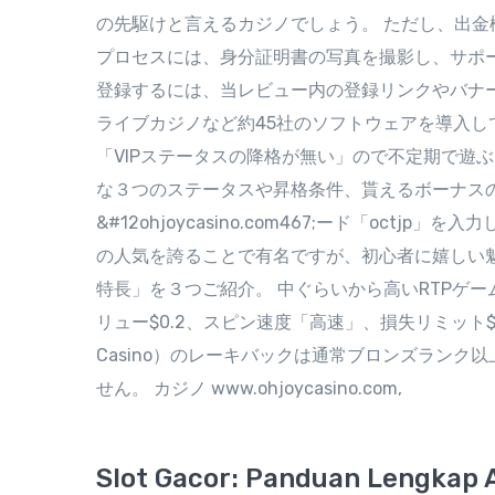
の先駆けと言えるカジノでしょう。 ただし、出金
プロセスには、身分証明書の写真を撮影し、サポ
登録するには、当レビュー内の登録リンクやバナ
ライブカジノなど約45社のソフトウェアを導入し
「VIPステータスの降格が無い」ので不定期で遊
な３つのステータスや昇格条件、貰えるボーナス
&#12ohjoycasino.com467;ード「octj
の人気を誇ることで有名ですが、初心者に嬉しい
特長」を３つご紹介。 中ぐらいから高いRTPゲーム
リュー$0.2、スピン速度「高速」、損失リミット$
Casino）のレーキバックは通常ブロンズランク
せん。 カジノ www.ohjoycasino.com,
Slot Gacor: Panduan Lengkap