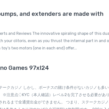
pumps, and extenders are made with
erts and Reviews The innovative spiraling shape of this dua
h your clitoris, even as you thrust the internal part in and 
toy’s two motors (one in each end) offer...
sino Games 97xl24
テークカジノ しかし、ボーナスの賭け条件がないカジノも多い
 ※注意点◇KYC（本人確認）レベル2を完了させる必要があ
されるまで全通貨出金ができません。 つまり、ステークカジ