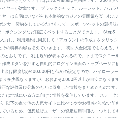
け条件さえクリアすれば出金可能額は無制限です。 200％入
レイヤーが対象です。 ブラックジャック、ルーレット、バカラ
イヤーは自宅にいながらも本格的なカジノの雰囲気を楽しむこ
スポンサー契約をしているだけあって、スポーツベットの選択肢
・ボクシングなど幅広くベットすることができます。 Step3
」を入力し、利用規約に同意して「アカウントの作成」をクリック。
その特典内容も増えていきます。 初回入金限定でもらえる、V
以下のとおりです。 利用規約が表示されるので、下までスクロー
ト作成ボタンを押すと自動的にログイン画面のトップページに
tの入出金は限度額が400,000円と低めの設定なので、ハイローラ
り多少異なりますが、おおよそ3,000円以上が目安になります
厳正な評価及び分析のもとに収集した情報をまとめたものです。
または地域にいる方に向けて情報を発信しています。 ステーク
が、以下の点で他の人気サイトに比べてややお得感が少ない印
しているため、仮想通貨ユーザーの資産運用手段の一つとして