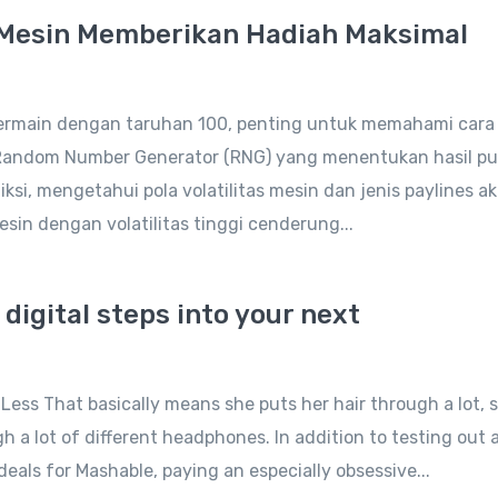
r Mesin Memberikan Hadiah Maksimal
ermain dengan taruhan 100, penting untuk memahami cara 
 Random Number Generator (RNG) yang menentukan hasil pu
iksi, mengetahui pola volatilitas mesin dan jenis paylines a
in dengan volatilitas tinggi cenderung...
 digital steps into your next
ess That basically means she puts her hair through a lot, s
h a lot of different headphones. In addition to testing out 
eals for Mashable, paying an especially obsessive...