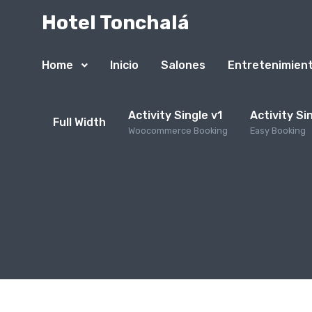
Hotel Tonchalá
Home
Inicio
Salones
Entretenimien
Activity Single v1
Activity Si
Full Width
Woocommerce Booking
Easy Booking