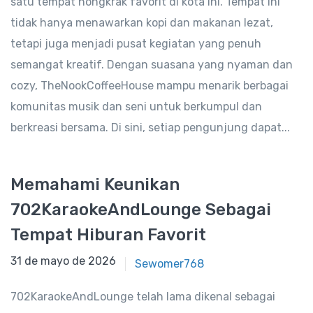
satu tempat nongkrak favorit di kota ini. Tempat ini
tidak hanya menawarkan kopi dan makanan lezat,
tetapi juga menjadi pusat kegiatan yang penuh
semangat kreatif. Dengan suasana yang nyaman dan
cozy, TheNookCoffeeHouse mampu menarik berbagai
komunitas musik dan seni untuk berkumpul dan
berkreasi bersama. Di sini, setiap pengunjung dapat...
Memahami Keunikan
702KaraokeAndLounge Sebagai
Tempat Hiburan Favorit
31 de mayo de 2025
31 de mayo de 2026
Sewomer768
702KaraokeAndLounge telah lama dikenal sebagai