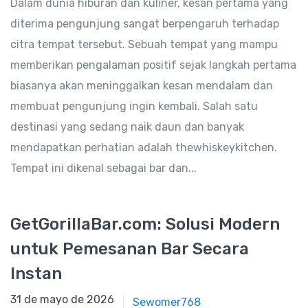
Dalam dunia hiburan dan kuliner, kesan pertama yang
diterima pengunjung sangat berpengaruh terhadap
citra tempat tersebut. Sebuah tempat yang mampu
memberikan pengalaman positif sejak langkah pertama
biasanya akan meninggalkan kesan mendalam dan
membuat pengunjung ingin kembali. Salah satu
destinasi yang sedang naik daun dan banyak
mendapatkan perhatian adalah thewhiskeykitchen.
Tempat ini dikenal sebagai bar dan...
GetGorillaBar.com: Solusi Modern
untuk Pemesanan Bar Secara
Instan
31 de mayo de 2025
31 de mayo de 2026
Sewomer768