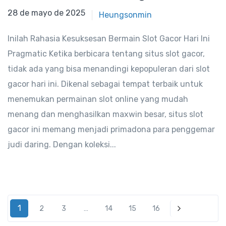
28 de mayo de 2025
28 de mayo de 2025
Heungsonmin
Inilah Rahasia Kesuksesan Bermain Slot Gacor Hari Ini
Pragmatic Ketika berbicara tentang situs slot gacor,
tidak ada yang bisa menandingi kepopuleran dari slot
gacor hari ini. Dikenal sebagai tempat terbaik untuk
menemukan permainan slot online yang mudah
menang dan menghasilkan maxwin besar, situs slot
gacor ini memang menjadi primadona para penggemar
judi daring. Dengan koleksi...
1
2
3
…
14
15
16