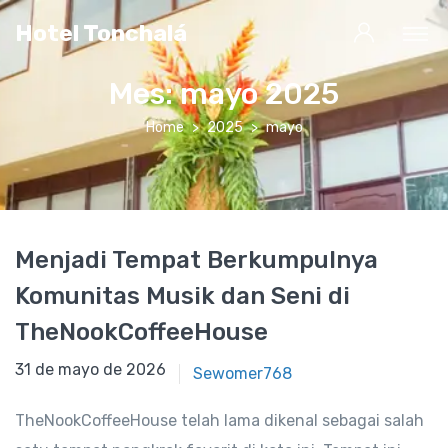
Hotel Tonchalá
Mes:
mayo 2025
Home
2025
mayo
Menjadi Tempat Berkumpulnya
Komunitas Musik dan Seni di
TheNookCoffeeHouse
31 de mayo de 2025
31 de mayo de 2026
Sewomer768
TheNookCoffeeHouse telah lama dikenal sebagai salah