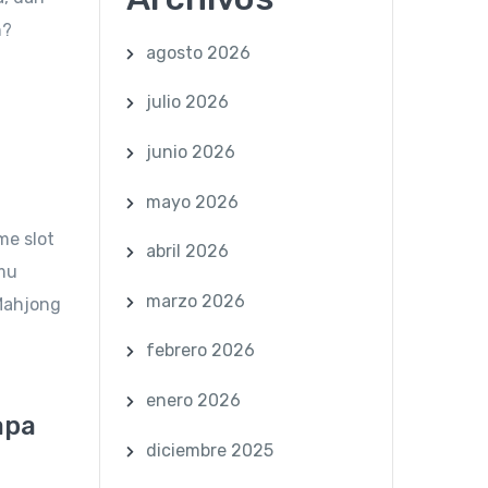
n?
agosto 2026
julio 2026
junio 2026
mayo 2026
me slot
abril 2026
amu
marzo 2026
 Mahjong
febrero 2026
enero 2026
apa
diciembre 2025