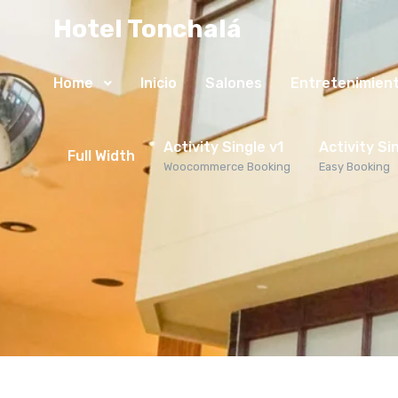
Hotel Tonchalá
Home
Inicio
Salones
Entretenimien
Activity Single v1
Activity Si
Full Width
Woocommerce Booking
Easy Booking