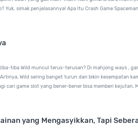
lo? Yuk, simak penjelasannya! Apa Itu Crash Game Spacema
ya
 tiba-tiba Wild muncul terus-terusan? Di mahjong ways , ga
»! Artinya, Wild sering banget turun dan bikin kesempatan k
agi cari game slot yang bener-bener bisa memberi kejutan,
mainan yang Mengasyikkan, Tapi Seber