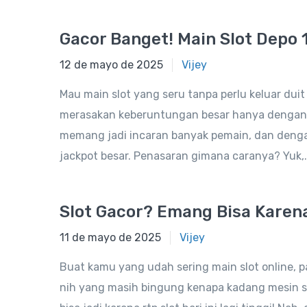
Gacor Banget! Main Slot Depo 
12 de mayo de 2024
12 de mayo de 2025
Vijey
Mau main slot yang seru tanpa perlu keluar dui
merasakan keberuntungan besar hanya dengan 
memang jadi incaran banyak pemain, dan denga
jackpot besar. Penasaran gimana caranya? Yuk,.
Slot Gacor? Emang Bisa Karena
11 de mayo de 2024
11 de mayo de 2025
Vijey
Buat kamu yang udah sering main slot online, pas
nih yang masih bingung kenapa kadang mesin slo