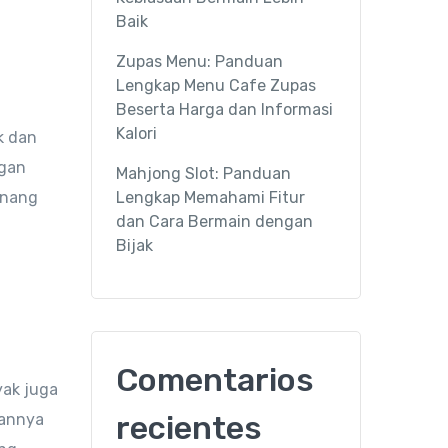
Baik
Zupas Menu: Panduan
Lengkap Menu Cafe Zupas
Beserta Harga dan Informasi
Kalori
k dan
ngan
Mahjong Slot: Panduan
enang
Lengkap Memahami Fitur
dan Cara Bermain dengan
Bijak
Comentarios
yak juga
recientes
bannya