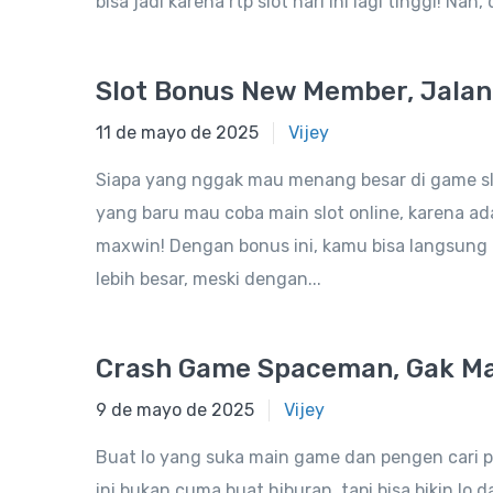
bisa jadi karena rtp slot hari ini lagi tinggi! Nah
Slot Bonus New Member, Jalan
11 de mayo de 2024
11 de mayo de 2025
Vijey
Siapa yang nggak mau menang besar di game sl
yang baru mau coba main slot online, karena ad
maxwin! Dengan bonus ini, kamu bisa langsun
lebih besar, meski dengan...
Crash Game Spaceman, Gak M
9 de mayo de 2024
9 de mayo de 2025
Vijey
Buat lo yang suka main game dan pengen cari 
ini bukan cuma buat hiburan, tapi bisa bikin l