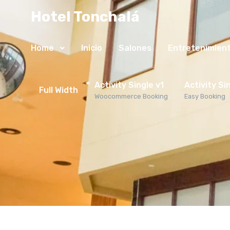
Hotel Tonchalá
Home
Inicio
Salones
Entretenimien
Activity Single v1
Activity Si
Full Width
Woocommerce Booking
Easy Booking