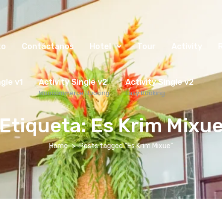
to
Contáctanos
Hotel
Tour
Activity
ngle v1
Activity Single v2
Activity Single v2
Woocommerce Booking
Easy Booking
Etiqueta:
Es Krim Mixu
Home
Posts tagged “Es Krim Mixue”