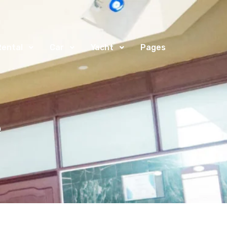
Rental
Car
Yacht
Pages
e