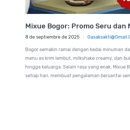
Mixue Bogor: Promo Seru dan 
8 de septiembre de 2025
8 de septiembre de 2025
Gasaksakti@gmail
Bogor semakin ramai dengan kedai minuman dan 
menu es krim lembut, milkshake creamy, dan bub
hingga keluarga. Selain rasa yang enak, Mixue
setiap hari, membuat pengalaman bersantai s