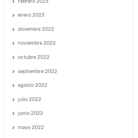
febrero 2023
enero 2023
diciembre 2022
noviembre 2022
octubre 2022
septiembre 2022
agosto 2022
julio 2022
junio 2022
mayo 2022