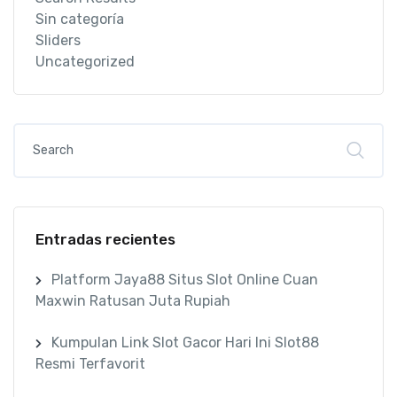
Sin categoría
Sliders
Uncategorized
Entradas recientes
Platform Jaya88 Situs Slot Online Cuan
Maxwin Ratusan Juta Rupiah
Kumpulan Link Slot Gacor Hari Ini Slot88
Resmi Terfavorit