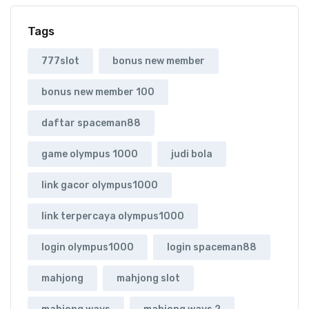
Tags
777slot
bonus new member
bonus new member 100
daftar spaceman88
game olympus 1000
judi bola
link gacor olympus1000
link terpercaya olympus1000
login olympus1000
login spaceman88
mahjong
mahjong slot