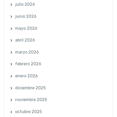
julio 2026
junio 2026
mayo 2026
abril 2026
marzo 2026
febrero 2026
enero 2026
diciembre 2025
noviembre 2025
octubre 2025