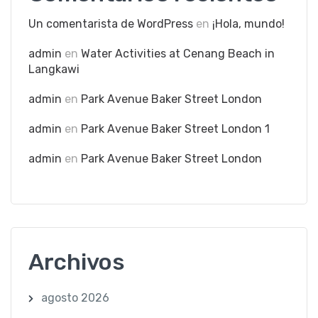
Un comentarista de WordPress
en
¡Hola, mundo!
admin
en
Water Activities at Cenang Beach in
Langkawi
admin
en
Park Avenue Baker Street London
admin
en
Park Avenue Baker Street London 1
admin
en
Park Avenue Baker Street London
Archivos
agosto 2026