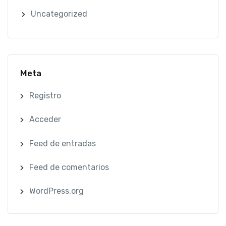
Uncategorized
Meta
Registro
Acceder
Feed de entradas
Feed de comentarios
WordPress.org