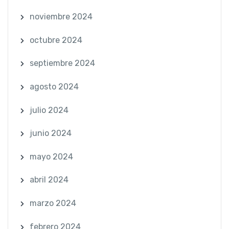
noviembre 2024
octubre 2024
septiembre 2024
agosto 2024
julio 2024
junio 2024
mayo 2024
abril 2024
marzo 2024
febrero 2024