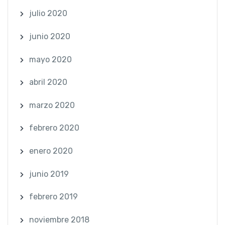
julio 2020
junio 2020
mayo 2020
abril 2020
marzo 2020
febrero 2020
enero 2020
junio 2019
febrero 2019
noviembre 2018