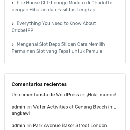
Fire House CLT: Lounge Modern di Charlotte
dengan Hiburan dan Fasilitas Lengkap
Everything You Need to Know About
Cricbet99
Mengenal Slot Depo 5K dan Cara Memilih
Permainan Slot yang Tepat untuk Pemula
Comentarios recientes
Un comentarista de WordPress
en
¡Hola, mundo!
admin
en
Water Activities at Cenang Beach in L
angkawi
admin
en
Park Avenue Baker Street London