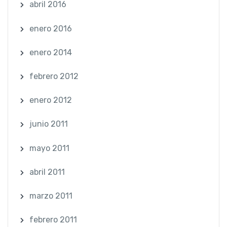
abril 2016
enero 2016
enero 2014
febrero 2012
enero 2012
junio 2011
mayo 2011
abril 2011
marzo 2011
febrero 2011