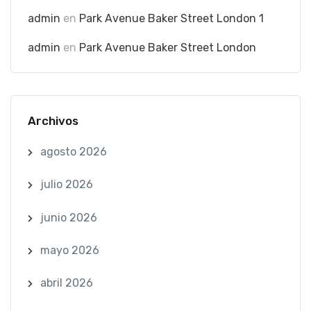
admin
en
Park Avenue Baker Street London 1
admin
en
Park Avenue Baker Street London
Archivos
agosto 2026
julio 2026
junio 2026
mayo 2026
abril 2026