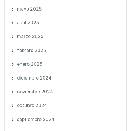
mayo 2025
abril 2025
marzo 2025
febrero 2025
enero 2025
diciembre 2024
noviembre 2024
octubre 2024
septiembre 2024