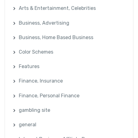
Arts & Entertainment, Celebrities
Business, Advertising
Business, Home Based Business
Color Schemes
Features
Finance, Insurance
Finance, Personal Finance
gambling site
general