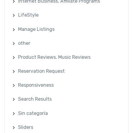
Internet Business, Affiliate Programs
LifeStyle
Manage Listings
other
Product Reviews, Music Reviews
Reservation Request
Responsiveness
Search Results
Sin categoría
Sliders