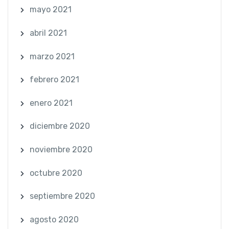
mayo 2021
abril 2021
marzo 2021
febrero 2021
enero 2021
diciembre 2020
noviembre 2020
octubre 2020
septiembre 2020
agosto 2020