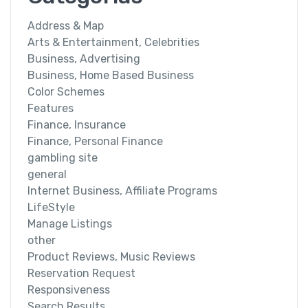
Address & Map
Arts & Entertainment, Celebrities
Business, Advertising
Business, Home Based Business
Color Schemes
Features
Finance, Insurance
Finance, Personal Finance
gambling site
general
Internet Business, Affiliate Programs
LifeStyle
Manage Listings
other
Product Reviews, Music Reviews
Reservation Request
Responsiveness
Search Results