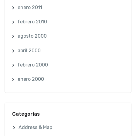
enero 2011
febrero 2010
agosto 2000
abril 2000
febrero 2000
enero 2000
Categorías
Address & Map