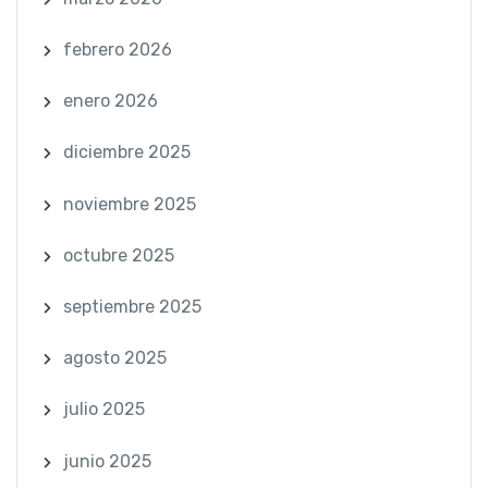
febrero 2026
enero 2026
diciembre 2025
noviembre 2025
octubre 2025
septiembre 2025
agosto 2025
julio 2025
junio 2025