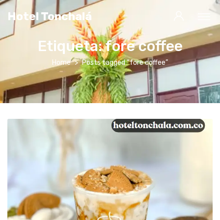
Hotel Tonchalá
Etiqueta:
fore coffee
Home
Posts tagged “fore coffee”