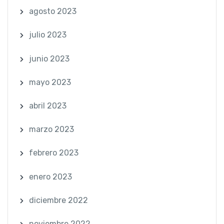
agosto 2023
julio 2023
junio 2023
mayo 2023
abril 2023
marzo 2023
febrero 2023
enero 2023
diciembre 2022
noviembre 2022