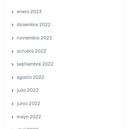
enero 2023
diciembre 2022
noviembre 2022
octubre 2022
septiembre 2022
agosto 2022
julio 2022
junio 2022
mayo 2022