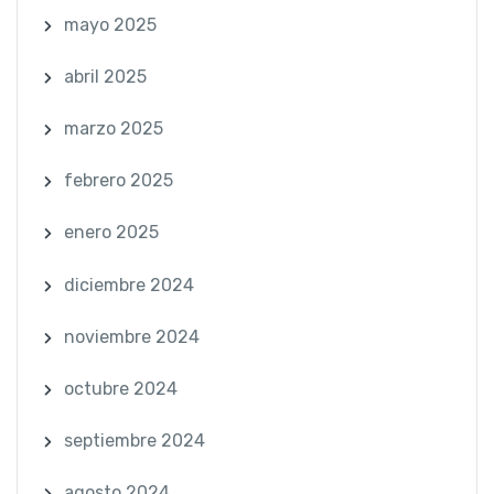
mayo 2025
abril 2025
marzo 2025
febrero 2025
enero 2025
diciembre 2024
noviembre 2024
octubre 2024
septiembre 2024
agosto 2024