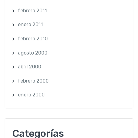
febrero 2011
enero 2011
febrero 2010
agosto 2000
abril 2000
febrero 2000
enero 2000
Categorías