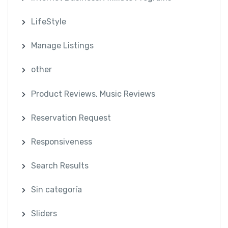
LifeStyle
Manage Listings
other
Product Reviews, Music Reviews
Reservation Request
Responsiveness
Search Results
Sin categoría
Sliders