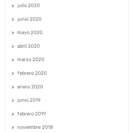
julio 2020
junio 2020
mayo 2020
abril 2020
marzo 2020
febrero 2020
enero 2020
junio 2019
febrero 2019
noviembre 2018