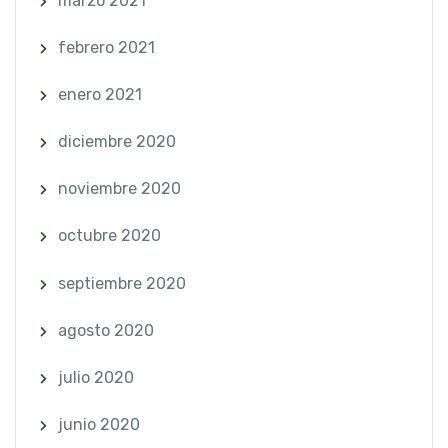
marzo 2021
febrero 2021
enero 2021
diciembre 2020
noviembre 2020
octubre 2020
septiembre 2020
agosto 2020
julio 2020
junio 2020