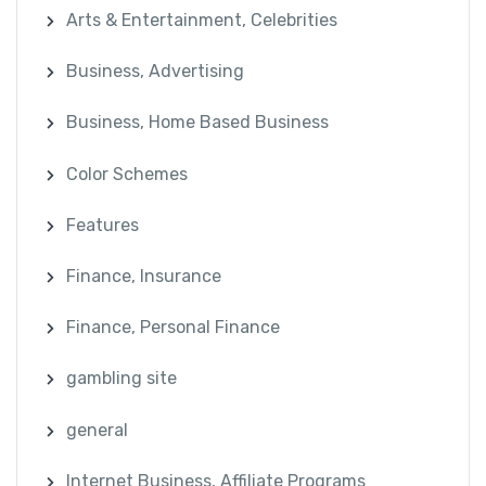
Arts & Entertainment, Celebrities
Business, Advertising
Business, Home Based Business
Color Schemes
Features
Finance, Insurance
Finance, Personal Finance
gambling site
general
Internet Business, Affiliate Programs