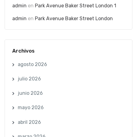
admin
en
Park Avenue Baker Street London 1
admin
en
Park Avenue Baker Street London
Archivos
agosto 2026
julio 2026
junio 2026
mayo 2026
abril 2026
marzo 2026