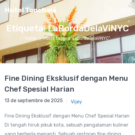
Hotel Tonchalá
Etiqueta:
LaBordaDelaViNYC
Home
Posts tagged “LaBordaDelaViNYC”
Fine Dining Eksklusif dengan Menu
Chef Spesial Harian
13 de septiembre de 2022
13 de septiembre de 2025
Vijey
Fine Dining Eksklusif dengan Menu Chef Spesial Harian
Di tengah hiruk pikuk kota, sebuah pengalaman kuliner
yang berbeda menanti. Sebuah restoran fine dining