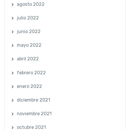
agosto 2022
julio 2022
junio 2022
mayo 2022
abril 2022
febrero 2022
enero 2022
diciembre 2021
noviembre 2021
octubre 2021