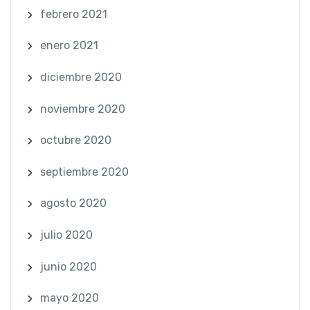
febrero 2021
enero 2021
diciembre 2020
noviembre 2020
octubre 2020
septiembre 2020
agosto 2020
julio 2020
junio 2020
mayo 2020