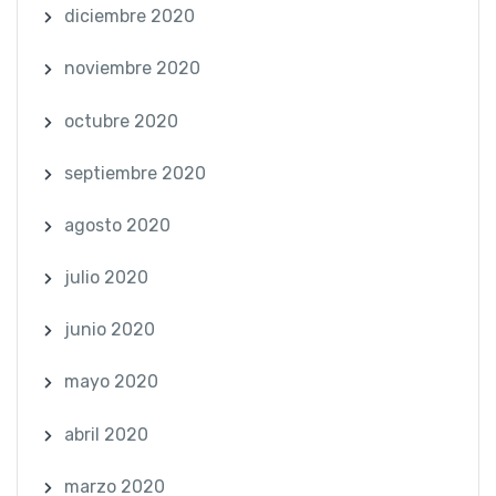
diciembre 2020
noviembre 2020
octubre 2020
septiembre 2020
agosto 2020
julio 2020
junio 2020
mayo 2020
abril 2020
marzo 2020