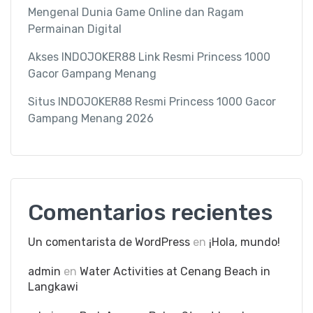
Mengenal Dunia Game Online dan Ragam
Permainan Digital
Akses INDOJOKER88 Link Resmi Princess 1000
Gacor Gampang Menang
Situs INDOJOKER88 Resmi Princess 1000 Gacor
Gampang Menang 2026
Comentarios recientes
Un comentarista de WordPress
en
¡Hola, mundo!
admin
en
Water Activities at Cenang Beach in
Langkawi