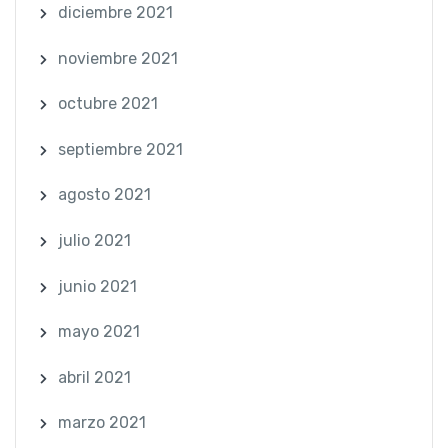
diciembre 2021
noviembre 2021
octubre 2021
septiembre 2021
agosto 2021
julio 2021
junio 2021
mayo 2021
abril 2021
marzo 2021