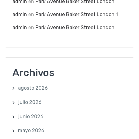
admin
en
Park Avenue Baker Street London
admin
en
Park Avenue Baker Street London 1
admin
en
Park Avenue Baker Street London
Archivos
agosto 2026
julio 2026
junio 2026
mayo 2026