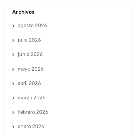
Archivos
agosto 2026
julio 2026
junio 2026
mayo 2026
abril 2026
marzo 2026
febrero 2026
enero 2026