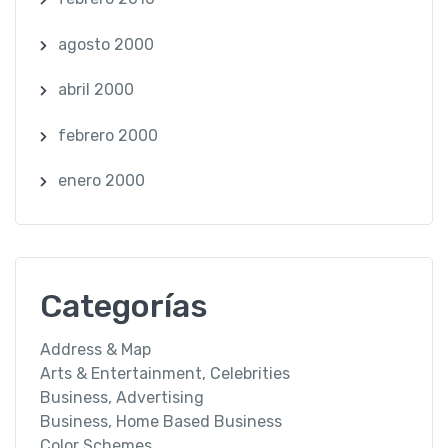
agosto 2000
abril 2000
febrero 2000
enero 2000
Categorías
Address & Map
Arts & Entertainment, Celebrities
Business, Advertising
Business, Home Based Business
Color Schemes