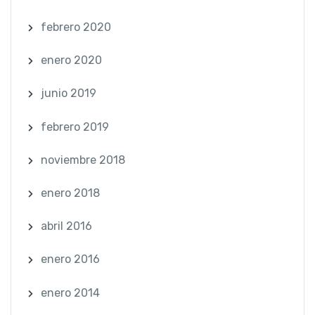
febrero 2020
enero 2020
junio 2019
febrero 2019
noviembre 2018
enero 2018
abril 2016
enero 2016
enero 2014