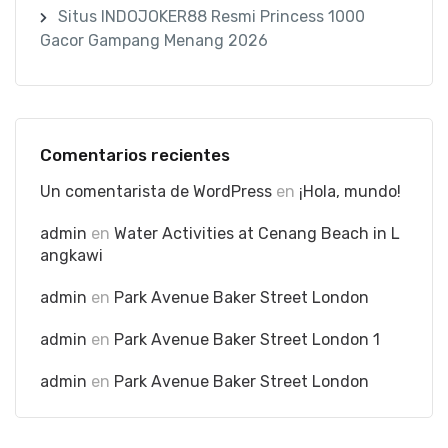
Situs INDOJOKER88 Resmi Princess 1000
Gacor Gampang Menang 2026
Comentarios recientes
Un comentarista de WordPress
en
¡Hola, mundo!
admin
en
Water Activities at Cenang Beach in L
angkawi
admin
en
Park Avenue Baker Street London
admin
en
Park Avenue Baker Street London 1
admin
en
Park Avenue Baker Street London