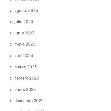
agosto 2023
julio 2023
junio 2023
mayo 2023
abril 2023
marzo 2023
febrero 2023
enero 2023
diciembre 2022