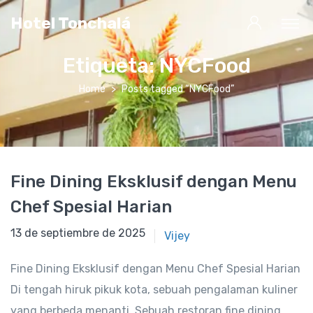
Hotel Tonchalá
Etiqueta:
NYCFood
Home
Posts tagged “NYCFood”
Fine Dining Eksklusif dengan Menu
Chef Spesial Harian
13 de septiembre de 2022
13 de septiembre de 2025
Vijey
Fine Dining Eksklusif dengan Menu Chef Spesial Harian
Di tengah hiruk pikuk kota, sebuah pengalaman kuliner
yang berbeda menanti. Sebuah restoran fine dining