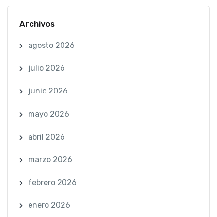
Archivos
agosto 2026
julio 2026
junio 2026
mayo 2026
abril 2026
marzo 2026
febrero 2026
enero 2026