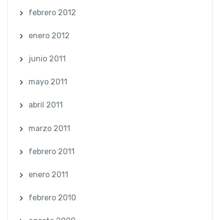
febrero 2012
enero 2012
junio 2011
mayo 2011
abril 2011
marzo 2011
febrero 2011
enero 2011
febrero 2010