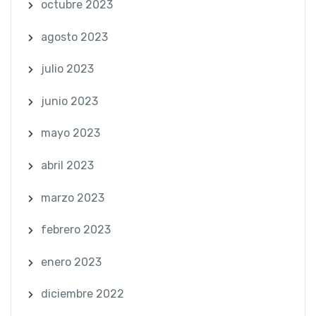
octubre 2023
agosto 2023
julio 2023
junio 2023
mayo 2023
abril 2023
marzo 2023
febrero 2023
enero 2023
diciembre 2022