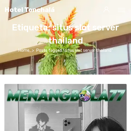
Hotel Tonchalá
Etiqueta:
situs slot server
thailand
Home
Posts tagged “situs slot server thailand”