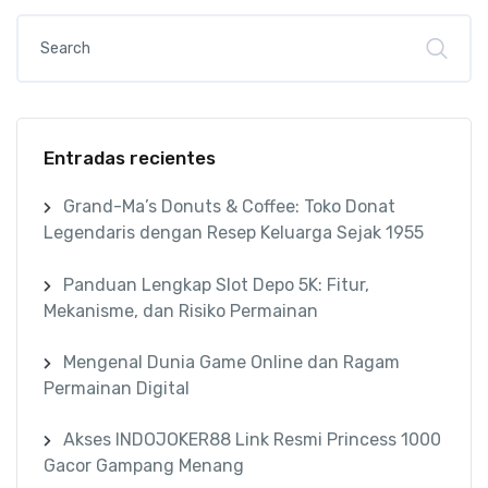
Entradas recientes
Grand-Ma’s Donuts & Coffee: Toko Donat
Legendaris dengan Resep Keluarga Sejak 1955
Panduan Lengkap Slot Depo 5K: Fitur,
Mekanisme, dan Risiko Permainan
Mengenal Dunia Game Online dan Ragam
Permainan Digital
Akses INDOJOKER88 Link Resmi Princess 1000
Gacor Gampang Menang