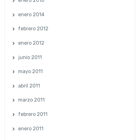
enero 2016
enero 2014
febrero 2012
enero 2012
junio 2011
mayo 2011
abril 2011
marzo 2011
febrero 2011
enero 2011