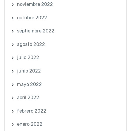
noviembre 2022
octubre 2022
septiembre 2022
agosto 2022
julio 2022
junio 2022
mayo 2022
abril 2022
febrero 2022
enero 2022