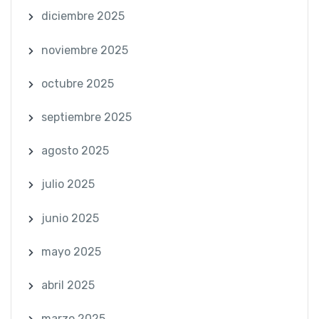
diciembre 2025
noviembre 2025
octubre 2025
septiembre 2025
agosto 2025
julio 2025
junio 2025
mayo 2025
abril 2025
marzo 2025