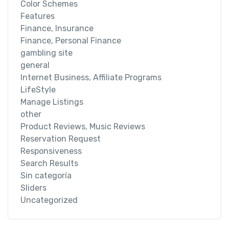
Color Schemes
Features
Finance, Insurance
Finance, Personal Finance
gambling site
general
Internet Business, Affiliate Programs
LifeStyle
Manage Listings
other
Product Reviews, Music Reviews
Reservation Request
Responsiveness
Search Results
Sin categoría
Sliders
Uncategorized