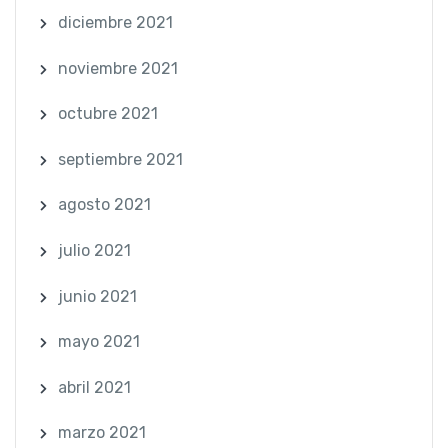
diciembre 2021
noviembre 2021
octubre 2021
septiembre 2021
agosto 2021
julio 2021
junio 2021
mayo 2021
abril 2021
marzo 2021