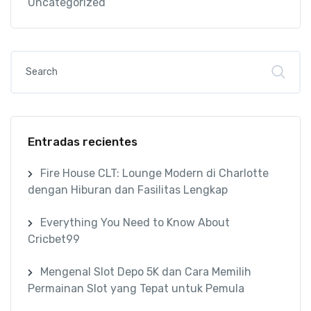
Uncategorized
Entradas recientes
Fire House CLT: Lounge Modern di Charlotte
dengan Hiburan dan Fasilitas Lengkap
Everything You Need to Know About
Cricbet99
Mengenal Slot Depo 5K dan Cara Memilih
Permainan Slot yang Tepat untuk Pemula