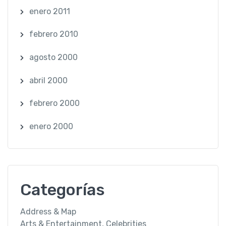
enero 2011
febrero 2010
agosto 2000
abril 2000
febrero 2000
enero 2000
Categorías
Address & Map
Arts & Entertainment, Celebrities