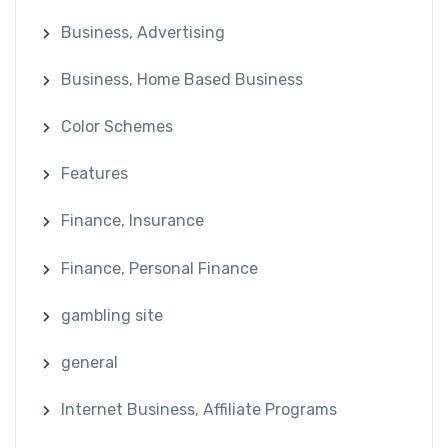
Business, Advertising
Business, Home Based Business
Color Schemes
Features
Finance, Insurance
Finance, Personal Finance
gambling site
general
Internet Business, Affiliate Programs