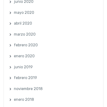
junio 2020
mayo 2020
abril 2020
marzo 2020
febrero 2020
enero 2020
junio 2019
febrero 2019
noviembre 2018
enero 2018