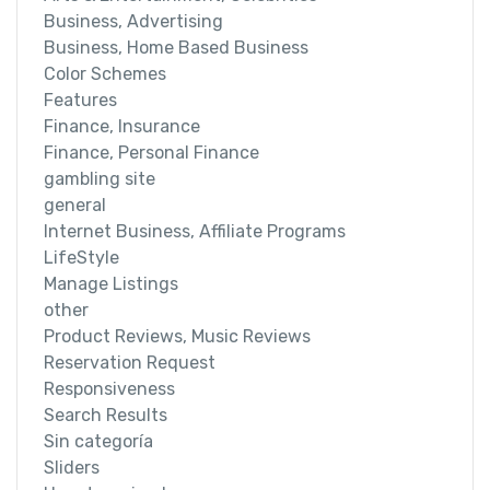
Business, Advertising
Business, Home Based Business
Color Schemes
Features
Finance, Insurance
Finance, Personal Finance
gambling site
general
Internet Business, Affiliate Programs
LifeStyle
Manage Listings
other
Product Reviews, Music Reviews
Reservation Request
Responsiveness
Search Results
Sin categoría
Sliders