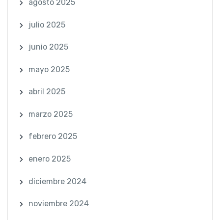
agosto 2025
julio 2025
junio 2025
mayo 2025
abril 2025
marzo 2025
febrero 2025
enero 2025
diciembre 2024
noviembre 2024