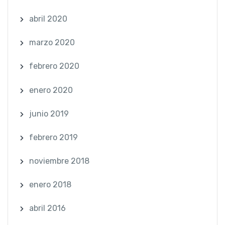
abril 2020
marzo 2020
febrero 2020
enero 2020
junio 2019
febrero 2019
noviembre 2018
enero 2018
abril 2016