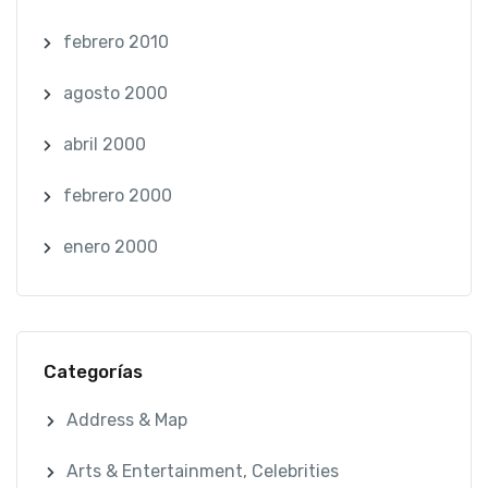
febrero 2010
agosto 2000
abril 2000
febrero 2000
enero 2000
Categorías
Address & Map
Arts & Entertainment, Celebrities