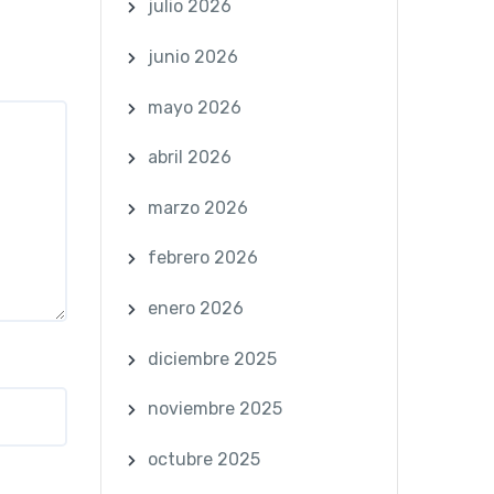
julio 2026
junio 2026
mayo 2026
abril 2026
marzo 2026
febrero 2026
enero 2026
diciembre 2025
noviembre 2025
octubre 2025