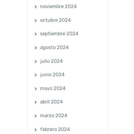
noviembre 2024
octubre 2024
septiembre 2024
agosto 2024
julio 2024
junio 2024
mayo 2024
abril 2024
marzo 2024
febrero 2024