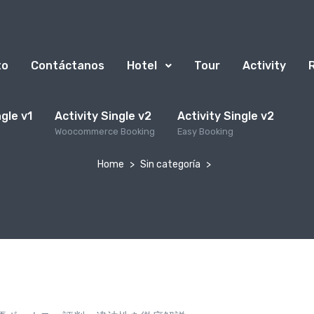
to
Contáctanos
Hotel
Tour
Activity
ngle v1
Activity Single v2
Activity Single v2
Woocommerce Booking
Easy Booking
Home
Sin categoría