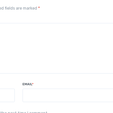
red fields are marked
*
EMAIL
*