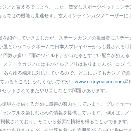
カジノと言えるでしょう。 また、豊富なスポーツベットコンテ
ならではの機能も見逃せず、玄人オンラインカジノユーザーに
sの体験談を紹介していきましたが、ステークカジノの担当者にステ
小屋というニックネームで日本人プレイヤーからも愛される可
レイ回数が多い『雨のワイルド』か当たるとすごい配当が狙える
。 ステークカジノにはモバイルアプリはありませんが、コンピ
oid、あらゆる端末に対応しているので、どこにいてもカジノで
しているところは少なくないですが、
www.ohjoycasino.com
昇
リセットされてまたやり直しなどの問題があります。
ル環境を提供するために最善の努力をしています。 プレイヤー
ギャンブルを楽しむための情報を提供しています。 例えば、メ
項が掲載されており、そこから必要な情報を得ることができます。
手さはありませんが、その落ち着いた雰囲気がプレイに集中す