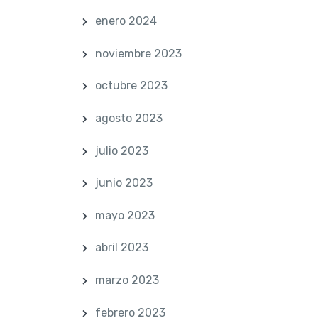
enero 2024
noviembre 2023
octubre 2023
agosto 2023
julio 2023
junio 2023
mayo 2023
abril 2023
marzo 2023
febrero 2023