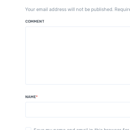
Your email address will not be published. Requi
COMMENT
NAME
*