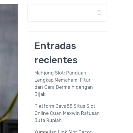
Buscar
Entradas
recientes
Mahjong Slot: Panduan
Lengkap Memahami Fitur
dan Cara Bermain dengan
Bijak
Platform Jaya88 Situs Slot
Online Cuan Maxwin Ratusan
Juta Rupiah
Kumpulan Link Slot Gacor