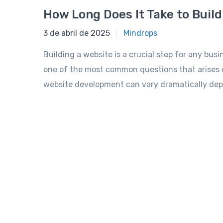
How Long Does It Take to Build
3 de abril de 2025
3 de abril de 2025
Mindrops
Building a website is a crucial step for any busi
one of the most common questions that arises du
website development can vary dramatically depen