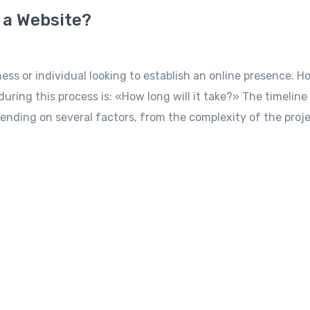
 a Website?
ness or individual looking to establish an online presence. H
ring this process is: «How long will it take?» The timeline
ding on several factors, from the complexity of the projec