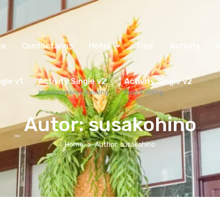
to
Contáctanos
Hotel
Tour
Activity
ngle v1
Activity Single v2
Activity Single v2
Woocommerce Booking
Easy Booking
Autor:
susakohino
Home
Author: susakohino