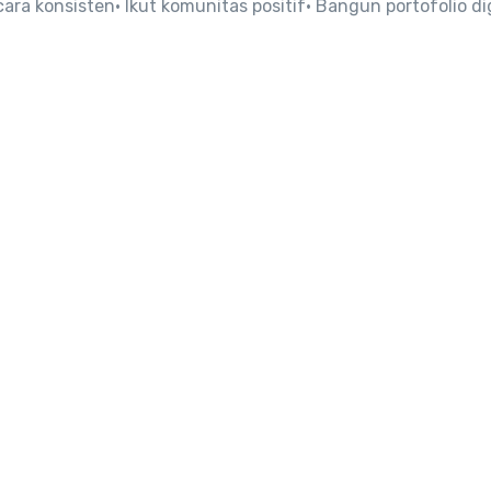
ara konsisten• Ikut komunitas positif• Bangun portofolio dig