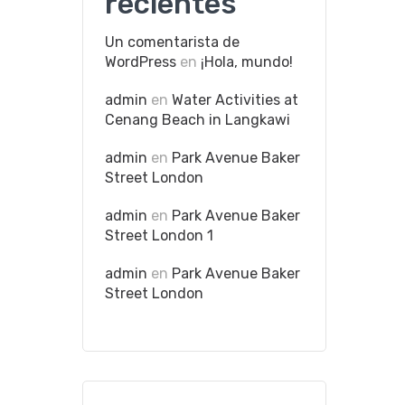
recientes
Un comentarista de
WordPress
en
¡Hola, mundo!
admin
en
Water Activities at
Cenang Beach in Langkawi
admin
en
Park Avenue Baker
Street London
admin
en
Park Avenue Baker
Street London 1
admin
en
Park Avenue Baker
Street London