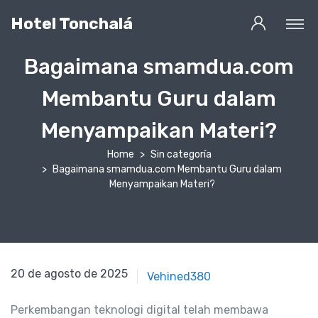
Hotel Tonchalá
Bagaimana smamdua.com
Membantu Guru dalam
Menyampaikan Materi?
Home
Sin categoría
Bagaimana smamdua.com Membantu Guru dalam
Menyampaikan Materi?
20 de agosto de 2025
20 de agosto de 2025
Vehined380
Perkembangan teknologi digital telah membawa