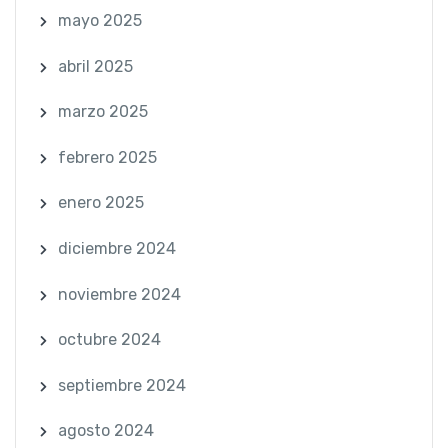
mayo 2025
abril 2025
marzo 2025
febrero 2025
enero 2025
diciembre 2024
noviembre 2024
octubre 2024
septiembre 2024
agosto 2024