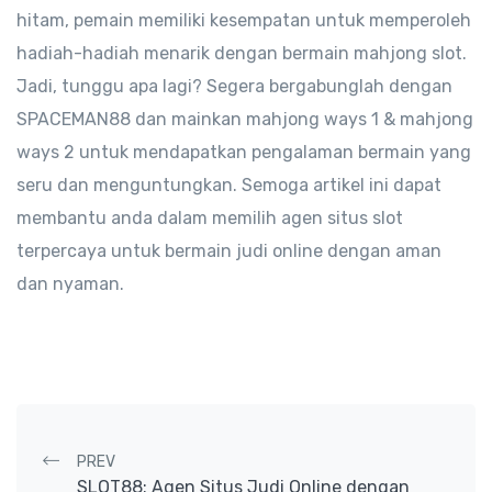
hitam, pemain memiliki kesempatan untuk memperoleh
hadiah-hadiah menarik dengan bermain mahjong slot.
Jadi, tunggu apa lagi? Segera bergabunglah dengan
SPACEMAN88 dan mainkan mahjong ways 1 & mahjong
ways 2 untuk mendapatkan pengalaman bermain yang
seru dan menguntungkan. Semoga artikel ini dapat
membantu anda dalam memilih agen situs slot
terpercaya untuk bermain judi online dengan aman
dan nyaman.
Post navigation
PREV
SLOT88: Agen Situs Judi Online dengan