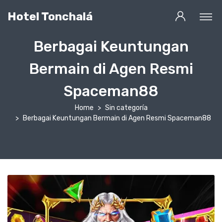
Hotel Tonchalá
Berbagai Keuntungan
Bermain di Agen Resmi
Spaceman88
Home
Sin categoría
Berbagai Keuntungan Bermain di Agen Resmi Spaceman88