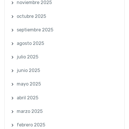
noviembre 2025
octubre 2025
septiembre 2025
agosto 2025
julio 2025
junio 2025
mayo 2025
abril 2025
marzo 2025
febrero 2025