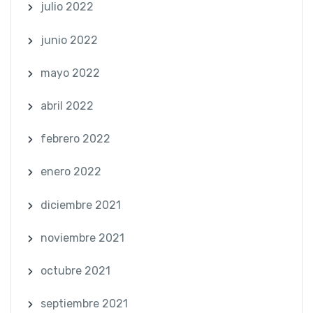
julio 2022
junio 2022
mayo 2022
abril 2022
febrero 2022
enero 2022
diciembre 2021
noviembre 2021
octubre 2021
septiembre 2021