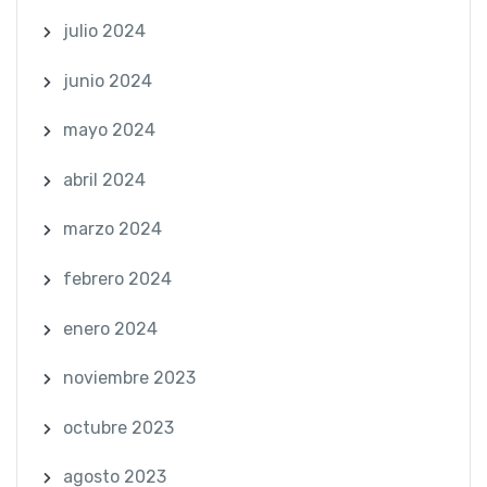
julio 2024
junio 2024
mayo 2024
abril 2024
marzo 2024
febrero 2024
enero 2024
noviembre 2023
octubre 2023
agosto 2023