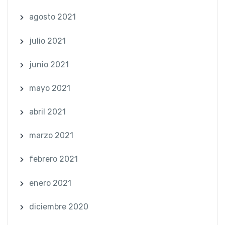
agosto 2021
julio 2021
junio 2021
mayo 2021
abril 2021
marzo 2021
febrero 2021
enero 2021
diciembre 2020