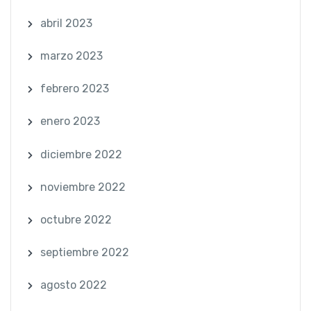
abril 2023
marzo 2023
febrero 2023
enero 2023
diciembre 2022
noviembre 2022
octubre 2022
septiembre 2022
agosto 2022