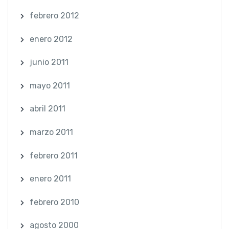
febrero 2012
enero 2012
junio 2011
mayo 2011
abril 2011
marzo 2011
febrero 2011
enero 2011
febrero 2010
agosto 2000