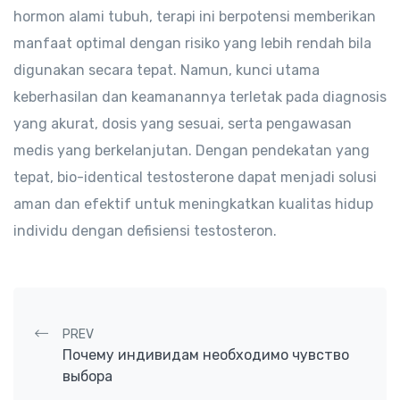
hormon alami tubuh, terapi ini berpotensi memberikan
manfaat optimal dengan risiko yang lebih rendah bila
digunakan secara tepat. Namun, kunci utama
keberhasilan dan keamanannya terletak pada diagnosis
yang akurat, dosis yang sesuai, serta pengawasan
medis yang berkelanjutan. Dengan pendekatan yang
tepat, bio-identical testosterone dapat menjadi solusi
aman dan efektif untuk meningkatkan kualitas hidup
individu dengan defisiensi testosteron.
Post navigation
PREV
Почему индивидам необходимо чувство
выбора