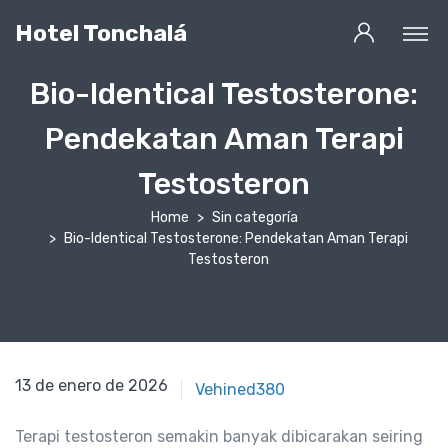
Hotel Tonchalá
Bio-Identical Testosterone:
Pendekatan Aman Terapi
Testosteron
Home
Sin categoría
Bio-Identical Testosterone: Pendekatan Aman Terapi
Testosteron
13 de enero de 2026
13 de enero de 2026
Vehined380
Terapi testosteron semakin banyak dibicarakan seiring