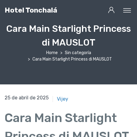
Hotel Tonchalá
Cara Main Starlight Princess
di MAUSLOT
Home
Sin categoría
Cara Main Starlight Princess di MAUSLOT
25 de abril de 2000
25 de abril de 2025
Vijey
Cara Main Starlight
Princess di MAUSLOT