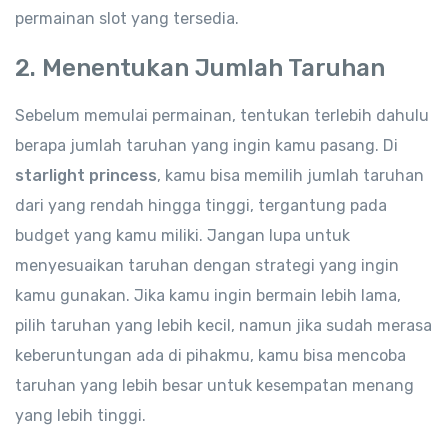
permainan slot yang tersedia.
2.
Menentukan Jumlah Taruhan
Sebelum memulai permainan, tentukan terlebih dahulu
berapa jumlah taruhan yang ingin kamu pasang. Di
starlight princess
, kamu bisa memilih jumlah taruhan
dari yang rendah hingga tinggi, tergantung pada
budget yang kamu miliki. Jangan lupa untuk
menyesuaikan taruhan dengan strategi yang ingin
kamu gunakan. Jika kamu ingin bermain lebih lama,
pilih taruhan yang lebih kecil, namun jika sudah merasa
keberuntungan ada di pihakmu, kamu bisa mencoba
taruhan yang lebih besar untuk kesempatan menang
yang lebih tinggi.