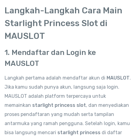
Langkah-Langkah Cara Main
Starlight Princess Slot di
MAUSLOT
1.
Mendaftar dan Login ke
MAUSLOT
Langkah pertama adalah mendaftar akun di
MAUSLOT
.
Jika kamu sudah punya akun, langsung saja login.
MAUSLOT adalah platform terpercaya untuk
memainkan
starlight princess slot
, dan menyediakan
proses pendaftaran yang mudah serta tampilan
antarmuka yang ramah pengguna. Setelah login, kamu
bisa langsung mencari
starlight princess
di daftar