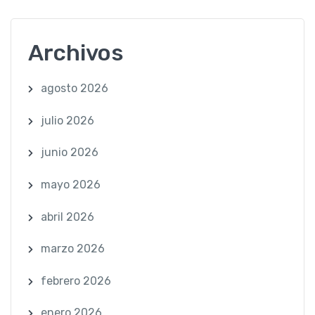
Archivos
agosto 2026
julio 2026
junio 2026
mayo 2026
abril 2026
marzo 2026
febrero 2026
enero 2026