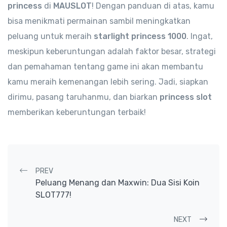
princess
di
MAUSLOT
! Dengan panduan di atas, kamu
bisa menikmati permainan sambil meningkatkan
peluang untuk meraih
starlight princess 1000
. Ingat,
meskipun keberuntungan adalah faktor besar, strategi
dan pemahaman tentang game ini akan membantu
kamu meraih kemenangan lebih sering. Jadi, siapkan
dirimu, pasang taruhanmu, dan biarkan
princess slot
memberikan keberuntungan terbaik!
Post navigation
PREV
Peluang Menang dan Maxwin: Dua Sisi Koin
SLOT777!
NEXT