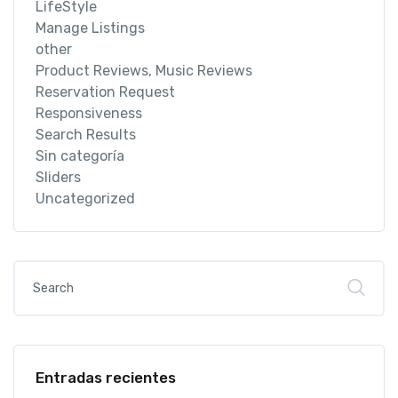
LifeStyle
Manage Listings
other
Product Reviews, Music Reviews
Reservation Request
Responsiveness
Search Results
Sin categoría
Sliders
Uncategorized
Entradas recientes