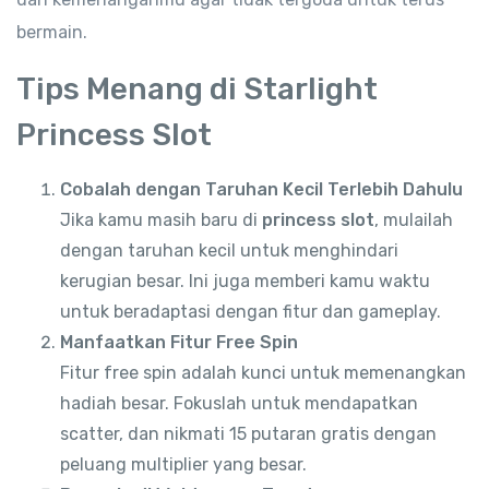
bermain.
Tips Menang di Starlight
Princess Slot
Cobalah dengan Taruhan Kecil Terlebih Dahulu
Jika kamu masih baru di
princess slot
, mulailah
dengan taruhan kecil untuk menghindari
kerugian besar. Ini juga memberi kamu waktu
untuk beradaptasi dengan fitur dan gameplay.
Manfaatkan Fitur Free Spin
Fitur free spin adalah kunci untuk memenangkan
hadiah besar. Fokuslah untuk mendapatkan
scatter, dan nikmati 15 putaran gratis dengan
peluang multiplier yang besar.