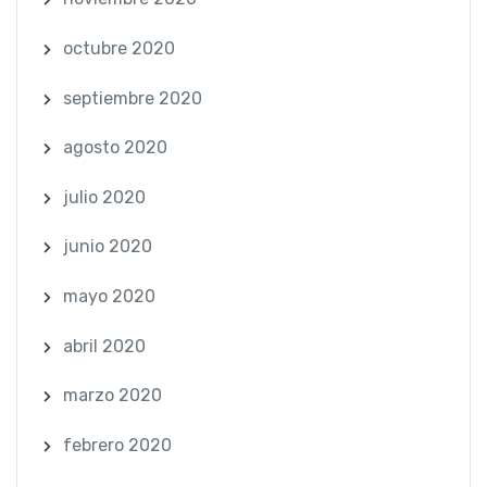
octubre 2020
septiembre 2020
agosto 2020
julio 2020
junio 2020
mayo 2020
abril 2020
marzo 2020
febrero 2020