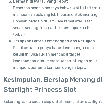
Bermain di Waktu yang Tepat
Beberapa pemain percaya bahwa waktu tertentu
memberikan peluang lebih besar untuk menang.
Cobalah bermain di jam-jam ramai atau saat
server sedang fresh untuk mendapatkan hasil
terbaik.
Tetapkan Batas Kemenangan dan Kerugian
Pastikan kamu punya batas kemenangan dan
kerugian. Jika sudah mencapai target
kemenangan atau merasa keberuntungan mulai
menjauh, berhenti bermain dengan bijak.
Kesimpulan: Bersiap Menang di
Starlight Princess Slot
Sekarang kamu sudah siap untuk memainkan
starlight