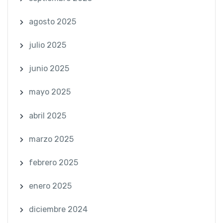
agosto 2025
julio 2025
junio 2025
mayo 2025
abril 2025
marzo 2025
febrero 2025
enero 2025
diciembre 2024