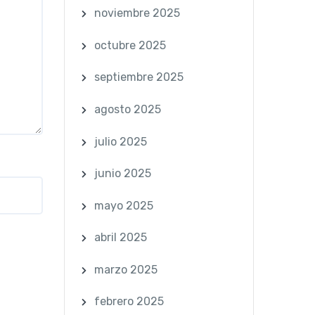
noviembre 2025
octubre 2025
septiembre 2025
agosto 2025
julio 2025
junio 2025
mayo 2025
abril 2025
marzo 2025
febrero 2025