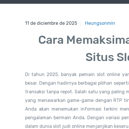
11 de diciembre de 2025
11 de diciembre de 2025
Heungsonmin
Cara Memaksima
Situs Sl
Di tahun 2025, banyak pemain slot online ya
besar. Dengan hadirnya berbagai pilihan seperti
transaksi tanpa repot. Salah satu yang paling me
yang menawarkan game-game dengan RTP tinggi
Anda akan menemukan informasi terkini meng
pengalaman bermain Anda. Dengan variasi per
dalam dunia slot judi online menjanjikan kese