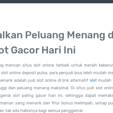
lkan Peluang Menang d
ot Gacor Hari Ini
ng mencari situs slot online terbaik untuk meraih keber
 slot online deposit pulsa, para penjudi bisa lebih mudah m
narik adalah judi slot online di link alternatif
slot
mudah 
 dan peluang menang maksimal. Di situs judi slot onlin
enai slot paling gacor hari ini, sehingga dapat memak
mainan yang menarik dan fitur bonus melimpah, setiap pu
ruan tak ada habisnya bagi semua penggemar.