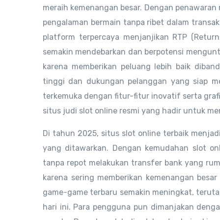
meraih kemenangan besar. Dengan penawaran men
pengalaman bermain tanpa ribet dalam transaksi
platform terpercaya menjanjikan RTP (Return
semakin mendebarkan dan berpotensi menguntu
karena memberikan peluang lebih baik diband
tinggi dan dukungan pelanggan yang siap mem
terkemuka dengan fitur-fitur inovatif serta gra
situs judi slot online resmi yang hadir untuk 
Di tahun 2025, situs slot online terbaik menja
yang ditawarkan. Dengan kemudahan slot onl
tanpa repot melakukan transfer bank yang rumit
karena sering memberikan kemenangan besar k
game-game terbaru semakin meningkat, terutam
hari ini. Para pengguna pun dimanjakan deng