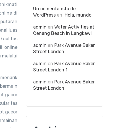
enikmati
Un comentarista de
nline di
WordPress
en
¡Hola, mundo!
 putaran
admin
en
Water Activities at
nal luas
Cenang Beach in Langkawi
kualitas
admin
en
Park Avenue Baker
i online
Street London
 melalui
admin
en
Park Avenue Baker
Street London 1
 menarik
admin
en
Park Avenue Baker
 bermain
Street London
ot gacor
ularitas
ot gacor
ermainan