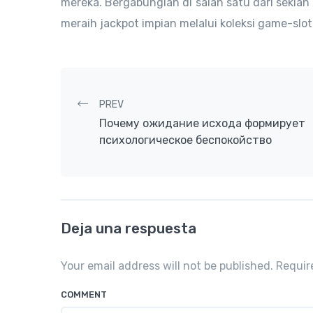
mereka. Bergabunglah di salah satu dari sekian
meraih jackpot impian melalui koleksi game-slo
Post navigation
PREV
Почему ожидание исхода формирует
психологическое беспокойство
Deja una respuesta
Your email address will not be published. Requi
COMMENT