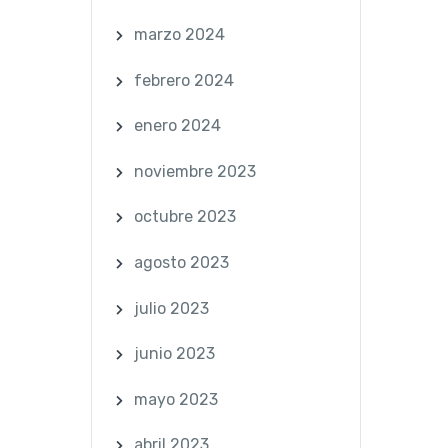
marzo 2024
febrero 2024
enero 2024
noviembre 2023
octubre 2023
agosto 2023
julio 2023
junio 2023
mayo 2023
abril 2023