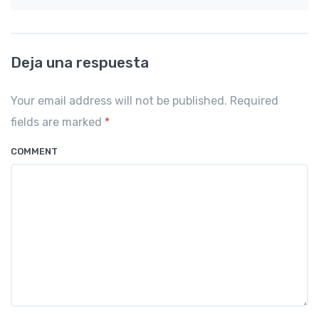
Deja una respuesta
Your email address will not be published. Required
fields are marked
*
COMMENT