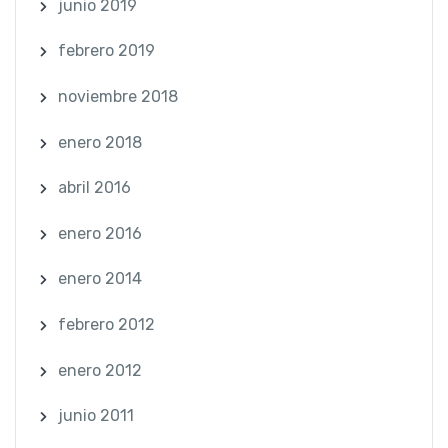
junio 2019
febrero 2019
noviembre 2018
enero 2018
abril 2016
enero 2016
enero 2014
febrero 2012
enero 2012
junio 2011