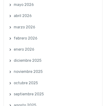
mayo 2026
abril 2026
marzo 2026
febrero 2026
enero 2026
diciembre 2025
noviembre 2025
octubre 2025
septiembre 2025
agosto 2025