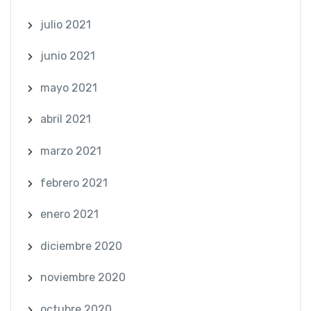
julio 2021
junio 2021
mayo 2021
abril 2021
marzo 2021
febrero 2021
enero 2021
diciembre 2020
noviembre 2020
octubre 2020