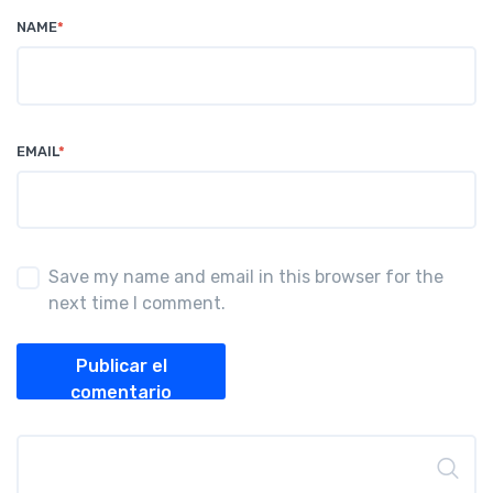
NAME
*
EMAIL
*
Save my name and email in this browser for the
next time I comment.
Publicar el
comentario
Buscar