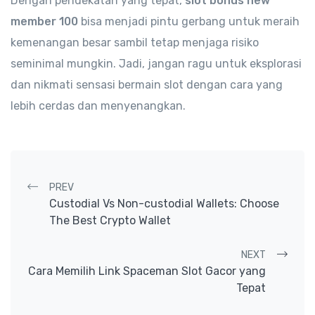
Dengan pendekatan yang tepat,
slot bonus new
member 100
bisa menjadi pintu gerbang untuk meraih
kemenangan besar sambil tetap menjaga risiko
seminimal mungkin. Jadi, jangan ragu untuk eksplorasi
dan nikmati sensasi bermain slot dengan cara yang
lebih cerdas dan menyenangkan.
Post navigation
PREV
Custodial Vs Non-custodial Wallets: Choose
The Best Crypto Wallet
NEXT
Cara Memilih Link Spaceman Slot Gacor yang
Tepat