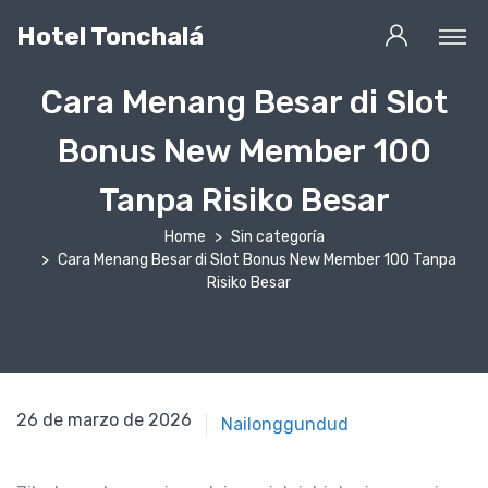
Hotel Tonchalá
Cara Menang Besar di Slot
Bonus New Member 100
Tanpa Risiko Besar
Home
Sin categoría
Cara Menang Besar di Slot Bonus New Member 100 Tanpa
Risiko Besar
26 de marzo de 2025
26 de marzo de 2026
Nailonggundud