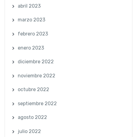
abril 2023
marzo 2023
febrero 2023
enero 2023
diciembre 2022
noviembre 2022
octubre 2022
septiembre 2022
agosto 2022
julio 2022