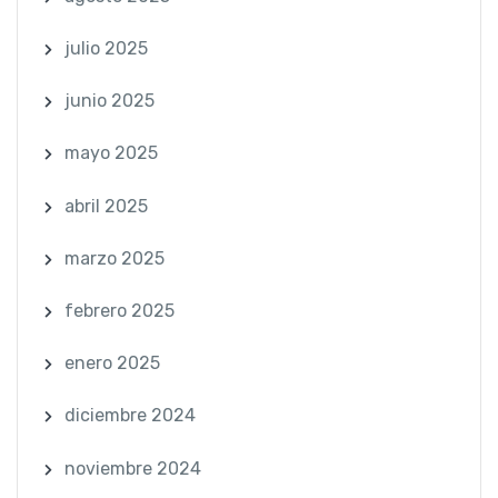
julio 2025
junio 2025
mayo 2025
abril 2025
marzo 2025
febrero 2025
enero 2025
diciembre 2024
noviembre 2024