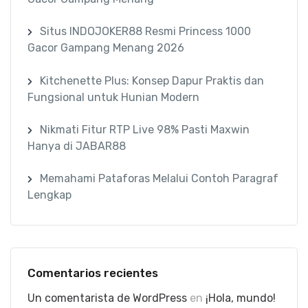
Situs INDOJOKER88 Resmi Princess 1000
Gacor Gampang Menang 2026
Kitchenette Plus: Konsep Dapur Praktis dan
Fungsional untuk Hunian Modern
Nikmati Fitur RTP Live 98% Pasti Maxwin
Hanya di JABAR88
Memahami Pataforas Melalui Contoh Paragraf
Lengkap
Comentarios recientes
Un comentarista de WordPress
en
¡Hola, mundo!