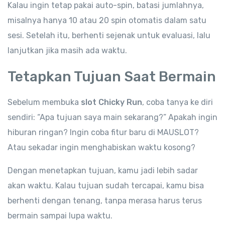
Kalau ingin tetap pakai auto-spin, batasi jumlahnya,
misalnya hanya 10 atau 20 spin otomatis dalam satu
sesi. Setelah itu, berhenti sejenak untuk evaluasi, lalu
lanjutkan jika masih ada waktu.
Tetapkan Tujuan Saat Bermain
Sebelum membuka
slot Chicky Run
, coba tanya ke diri
sendiri: “Apa tujuan saya main sekarang?” Apakah ingin
hiburan ringan? Ingin coba fitur baru di MAUSLOT?
Atau sekadar ingin menghabiskan waktu kosong?
Dengan menetapkan tujuan, kamu jadi lebih sadar
akan waktu. Kalau tujuan sudah tercapai, kamu bisa
berhenti dengan tenang, tanpa merasa harus terus
bermain sampai lupa waktu.