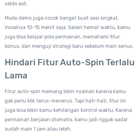
saldo asli.
Mode demo juga cocok banget buat sesi singkat,
misalnya 10–15 menit saja. Selain hemat waktu, kamu
juga bisa belajar pola permainan, memahami fitur
bonus, dan menguji strategi baru sebelum main serius.
Hindari Fitur Auto-Spin Terlalu
Lama
Fitur auto-spin memang bikin nyaman karena kamu
gak perlu klik terus-menerus. Tapi hati-hati, fitur ini
juga bisa bikin kamu kehilangan kontrol waktu. Karena
permainan berjalan otomatis, kamu jadi nggak sadar
sudah main 1 jam atau lebih.