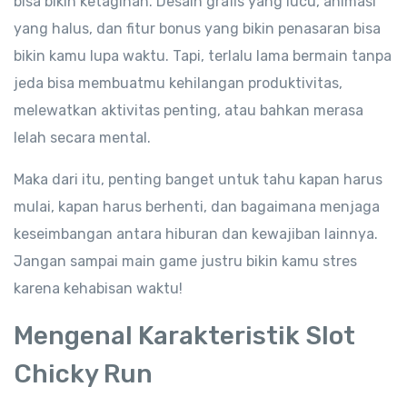
bisa bikin ketagihan. Desain grafis yang lucu, animasi
yang halus, dan fitur bonus yang bikin penasaran bisa
bikin kamu lupa waktu. Tapi, terlalu lama bermain tanpa
jeda bisa membuatmu kehilangan produktivitas,
melewatkan aktivitas penting, atau bahkan merasa
lelah secara mental.
Maka dari itu, penting banget untuk tahu kapan harus
mulai, kapan harus berhenti, dan bagaimana menjaga
keseimbangan antara hiburan dan kewajiban lainnya.
Jangan sampai main game justru bikin kamu stres
karena kehabisan waktu!
Mengenal Karakteristik Slot
Chicky Run