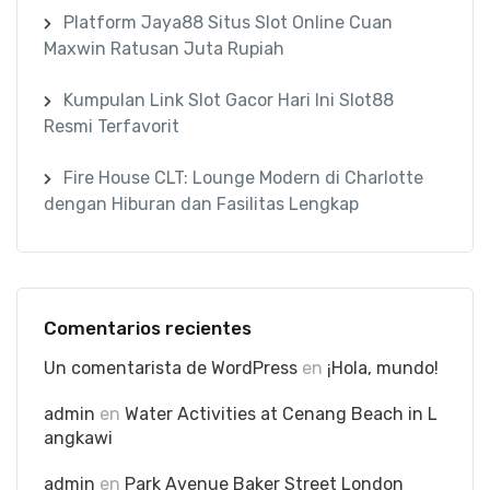
Platform Jaya88 Situs Slot Online Cuan
Maxwin Ratusan Juta Rupiah
Kumpulan Link Slot Gacor Hari Ini Slot88
Resmi Terfavorit
Fire House CLT: Lounge Modern di Charlotte
dengan Hiburan dan Fasilitas Lengkap
Comentarios recientes
Un comentarista de WordPress
en
¡Hola, mundo!
admin
en
Water Activities at Cenang Beach in L
angkawi
admin
en
Park Avenue Baker Street London