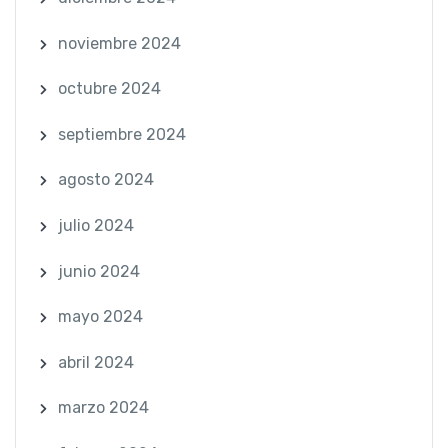
noviembre 2024
octubre 2024
septiembre 2024
agosto 2024
julio 2024
junio 2024
mayo 2024
abril 2024
marzo 2024