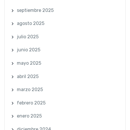
septiembre 2025
agosto 2025
julio 2025
junio 2025
mayo 2025
abril 2025
marzo 2025
febrero 2025
enero 2025
diciembre 2024