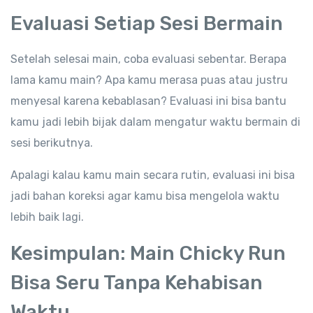
Evaluasi Setiap Sesi Bermain
Setelah selesai main, coba evaluasi sebentar. Berapa
lama kamu main? Apa kamu merasa puas atau justru
menyesal karena kebablasan? Evaluasi ini bisa bantu
kamu jadi lebih bijak dalam mengatur waktu bermain di
sesi berikutnya.
Apalagi kalau kamu main secara rutin, evaluasi ini bisa
jadi bahan koreksi agar kamu bisa mengelola waktu
lebih baik lagi.
Kesimpulan: Main Chicky Run
Bisa Seru Tanpa Kehabisan
Waktu