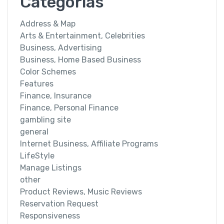
Categorías
Address & Map
Arts & Entertainment, Celebrities
Business, Advertising
Business, Home Based Business
Color Schemes
Features
Finance, Insurance
Finance, Personal Finance
gambling site
general
Internet Business, Affiliate Programs
LifeStyle
Manage Listings
other
Product Reviews, Music Reviews
Reservation Request
Responsiveness