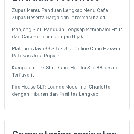
Zupas Menu: Panduan Lengkap Menu Cafe
Zupas Beserta Harga dan Informasi Kalori
Mahjong Slot: Panduan Lengkap Memahami Fitur
dan Cara Bermain dengan Bijak
Platform Jaya88 Situs Slot Online Cuan Maxwin
Ratusan Juta Rupiah
Kumpulan Link Slot Gacor Hari Ini Slot88 Resmi
Terfavorit
Fire House CLT: Lounge Modern di Charlotte
dengan Hiburan dan Fasilitas Lengkap