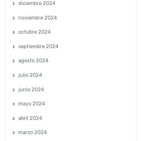
diciembre 2024
noviembre 2024
octubre 2024
septiembre 2024
agosto 2024
julio 2024
junio 2024
mayo 2024
abril 2024
marzo 2024