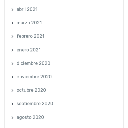
abril 2021
marzo 2021
febrero 2021
enero 2021
diciembre 2020
noviembre 2020
octubre 2020
septiembre 2020
agosto 2020