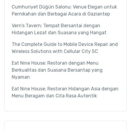
Cumhuriyet Düğün Salonu: Venue Elegan untuk
Pernikahan dan Berbagai Acara di Gaziantep
Vern’s Tavern: Tempat Bersantai dengan
Hidangan Lezat dan Suasana yang Hangat
The Complete Guide to Mobile Device Repair and
Wireless Solutions with Cellular City SC
Eat Nine House: Restoran dengan Menu
Berkualitas dan Suasana Bersantap yang
Nyaman
Eat Nine House: Restoran Hidangan Asia dengan
Menu Beragam dan Cita Rasa Autentik