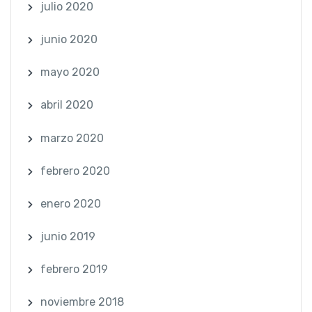
julio 2020
junio 2020
mayo 2020
abril 2020
marzo 2020
febrero 2020
enero 2020
junio 2019
febrero 2019
noviembre 2018