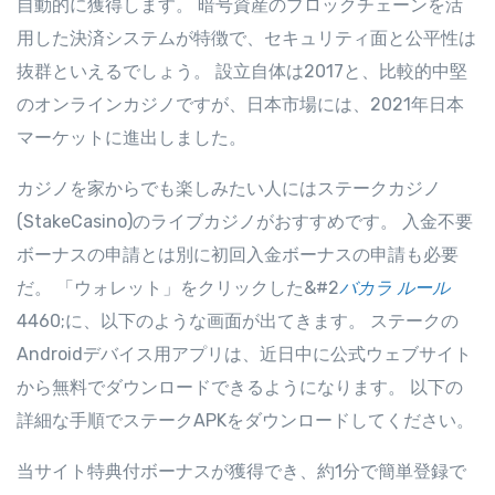
自動的に獲得します。 暗号資産のブロックチェーンを活
用した決済システムが特徴で、セキュリティ面と公平性は
抜群といえるでしょう。 設立自体は2017と、比較的中堅
のオンラインカジノですが、日本市場には、2021年日本
マーケットに進出しました。
カジノを家からでも楽しみたい人にはステークカジノ
(StakeCasino)のライブカジノがおすすめです。 入金不要
ボーナスの申請とは別に初回入金ボーナスの申請も必要
だ。 「ウォレット」をクリックした&#2
バカラ ルール
4460;に、以下のような画面が出てきます。 ステークの
Androidデバイス用アプリは、近日中に公式ウェブサイト
から無料でダウンロードできるようになります。 以下の
詳細な手順でステークAPKをダウンロードしてください。
当サイト特典付ボーナスが獲得でき、約1分で簡単登録で