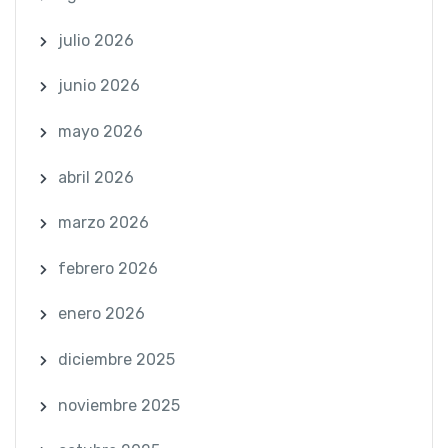
julio 2026
junio 2026
mayo 2026
abril 2026
marzo 2026
febrero 2026
enero 2026
diciembre 2025
noviembre 2025