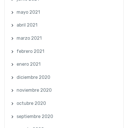
mayo 2021
abril 2021
marzo 2021
febrero 2021
enero 2021
diciembre 2020
noviembre 2020
octubre 2020
septiembre 2020