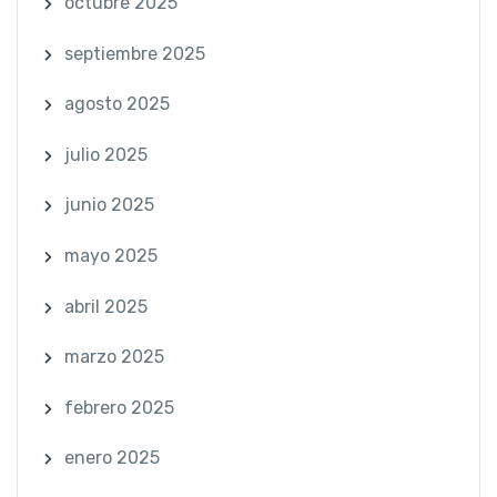
octubre 2025
septiembre 2025
agosto 2025
julio 2025
junio 2025
mayo 2025
abril 2025
marzo 2025
febrero 2025
enero 2025