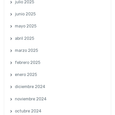
julio 2025
junio 2025
mayo 2025
abril 2025
marzo 2025
febrero 2025
enero 2025
diciembre 2024
noviembre 2024
octubre 2024