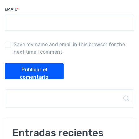
EMAIL
*
Save my name and email in this browser for the
next time I comment.
Publicar el
comentario
Buscar
Entradas recientes