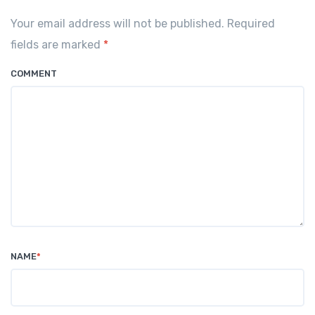
Your email address will not be published. Required
fields are marked
*
COMMENT
NAME
*