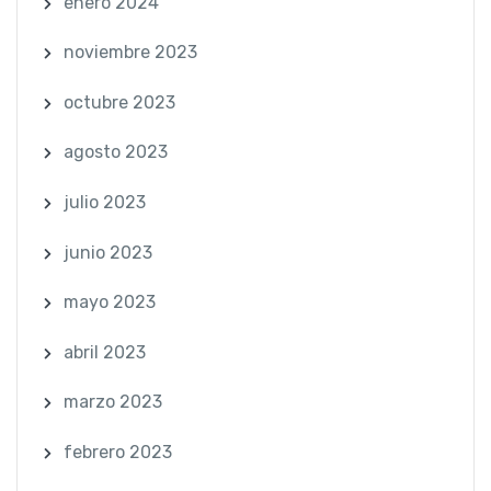
enero 2024
noviembre 2023
octubre 2023
agosto 2023
julio 2023
junio 2023
mayo 2023
abril 2023
marzo 2023
febrero 2023