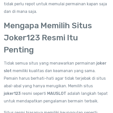
tidak perlu repot untuk memulai permainan kapan saja
dan di mana saja.
Mengapa Memilih Situs
Joker123 Resmi Itu
Penting
Tidak semua situs yang menawarkan permainan
joker
slot
memiliki kualitas dan keamanan yang sama.
Pemain harus berhati-hati agar tidak terjebak di situs
abal-abal yang hanya merugikan. Memilih situs
joker123
resmi seperti
MAUSLOT
adalah langkah tepat
untuk mendapatkan pengalaman bermain terbaik.
Situs resmi biasanya memiliki keunggulan seperti: