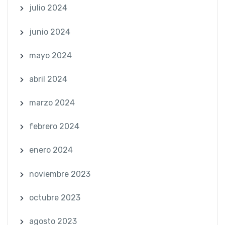
julio 2024
junio 2024
mayo 2024
abril 2024
marzo 2024
febrero 2024
enero 2024
noviembre 2023
octubre 2023
agosto 2023