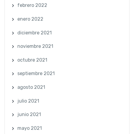
febrero 2022
enero 2022
diciembre 2021
noviembre 2021
octubre 2021
septiembre 2021
agosto 2021
julio 2021
junio 2021
mayo 2021