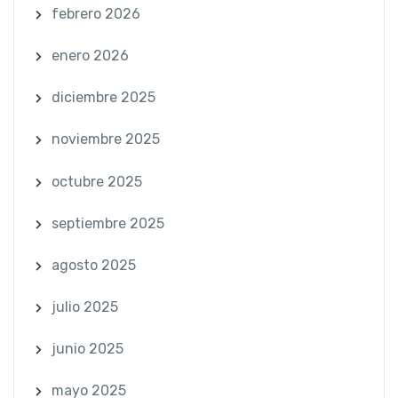
febrero 2026
enero 2026
diciembre 2025
noviembre 2025
octubre 2025
septiembre 2025
agosto 2025
julio 2025
junio 2025
mayo 2025