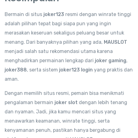
Bermain di situs
joker123
resmi dengan winrate tinggi
adalah pilihan tepat bagi siapa pun yang ingin
merasakan keseruan sekaligus peluang besar untuk
menang. Dari banyaknya pilihan yang ada,
MAUSLOT
menjadi salah satu rekomendasi utama karena
menghadirkan permainan lengkap dari
joker gaming
,
joker388
, serta sistem
joker123 login
yang praktis dan
aman.
Dengan memilih situs resmi, pemain bisa menikmati
pengalaman bermain
joker slot
dengan lebih tenang
dan nyaman. Jadi, jika kamu mencari situs yang
menawarkan keamanan, winrate tinggi, serta
kenyamanan penuh, pastikan hanya bergabung di