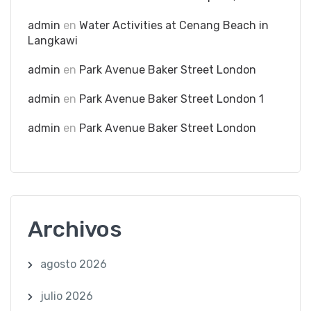
admin
en
Water Activities at Cenang Beach in
Langkawi
admin
en
Park Avenue Baker Street London
admin
en
Park Avenue Baker Street London 1
admin
en
Park Avenue Baker Street London
Archivos
agosto 2026
julio 2026