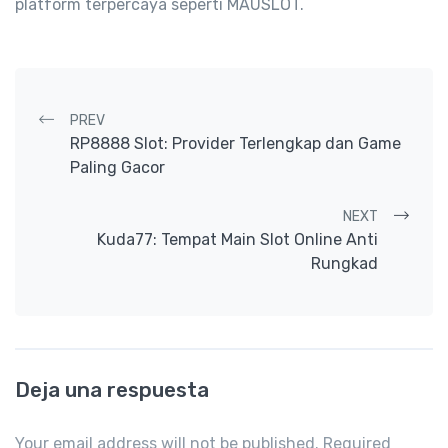
platform terpercaya seperti MAUSLOT.
Post navigation
PREV
RP8888 Slot: Provider Terlengkap dan Game
Paling Gacor
NEXT
Kuda77: Tempat Main Slot Online Anti
Rungkad
Deja una respuesta
Your email address will not be published. Required