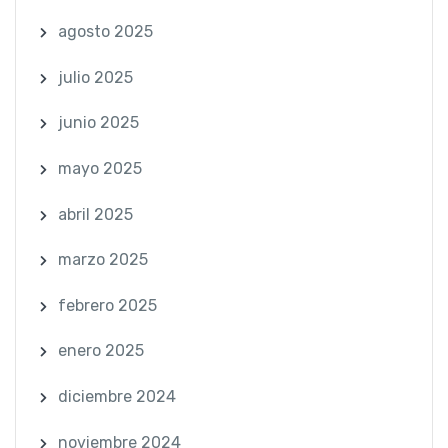
agosto 2025
julio 2025
junio 2025
mayo 2025
abril 2025
marzo 2025
febrero 2025
enero 2025
diciembre 2024
noviembre 2024