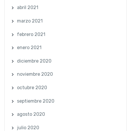
abril 2021
marzo 2021
febrero 2021
enero 2021
diciembre 2020
noviembre 2020
octubre 2020
septiembre 2020
agosto 2020
julio 2020