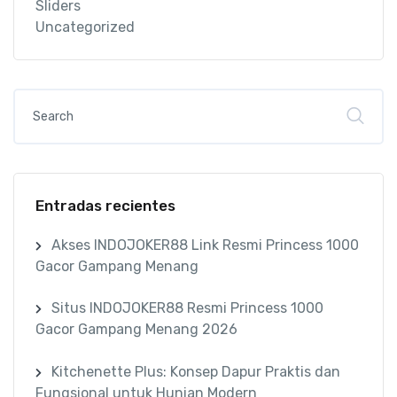
Sliders
Uncategorized
Entradas recientes
Akses INDOJOKER88 Link Resmi Princess 1000
Gacor Gampang Menang
Situs INDOJOKER88 Resmi Princess 1000
Gacor Gampang Menang 2026
Kitchenette Plus: Konsep Dapur Praktis dan
Fungsional untuk Hunian Modern