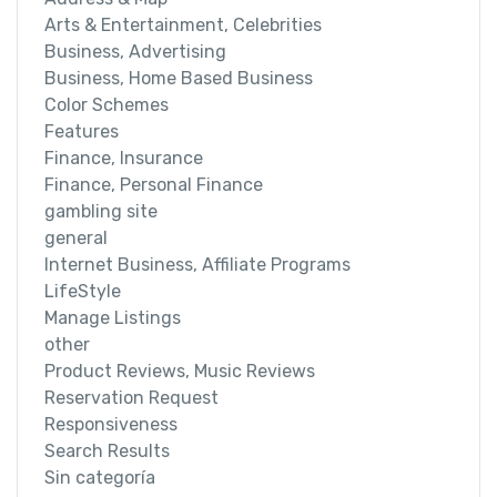
Arts & Entertainment, Celebrities
Business, Advertising
Business, Home Based Business
Color Schemes
Features
Finance, Insurance
Finance, Personal Finance
gambling site
general
Internet Business, Affiliate Programs
LifeStyle
Manage Listings
other
Product Reviews, Music Reviews
Reservation Request
Responsiveness
Search Results
Sin categoría