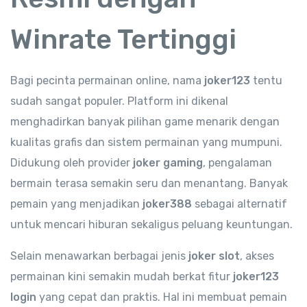
Winrate Tertinggi
Bagi pecinta permainan online, nama
joker123
tentu
sudah sangat populer. Platform ini dikenal
menghadirkan banyak pilihan game menarik dengan
kualitas grafis dan sistem permainan yang mumpuni.
Didukung oleh provider
joker gaming
, pengalaman
bermain terasa semakin seru dan menantang. Banyak
pemain yang menjadikan
joker388
sebagai alternatif
untuk mencari hiburan sekaligus peluang keuntungan.
Selain menawarkan berbagai jenis
joker slot
, akses
permainan kini semakin mudah berkat fitur
joker123
login
yang cepat dan praktis. Hal ini membuat pemain