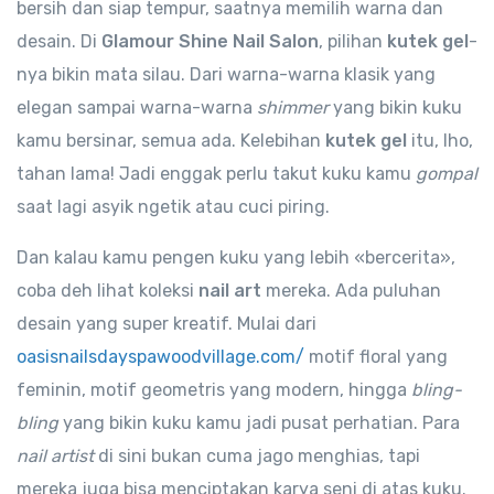
bersih dan siap tempur, saatnya memilih warna dan
desain. Di
Glamour Shine Nail Salon
, pilihan
kutek gel
-
nya bikin mata silau. Dari warna-warna klasik yang
elegan sampai warna-warna
shimmer
yang bikin kuku
kamu bersinar, semua ada. Kelebihan
kutek gel
itu, lho,
tahan lama! Jadi enggak perlu takut kuku kamu
gompal
saat lagi asyik ngetik atau cuci piring.
Dan kalau kamu pengen kuku yang lebih «bercerita»,
coba deh lihat koleksi
nail art
mereka. Ada puluhan
desain yang super kreatif. Mulai dari
oasisnailsdayspawoodvillage.com/
motif floral yang
feminin, motif geometris yang modern, hingga
bling-
bling
yang bikin kuku kamu jadi pusat perhatian. Para
nail artist
di sini bukan cuma jago menghias, tapi
mereka juga bisa menciptakan karya seni di atas kuku.