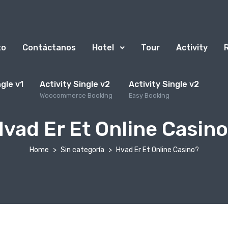
to
Contáctanos
Hotel
Tour
Activity
ngle v1
Activity Single v2
Activity Single v2
Woocommerce Booking
Easy Booking
vad Er Et Online Casin
Home
Sin categoría
Hvad Er Et Online Casino?