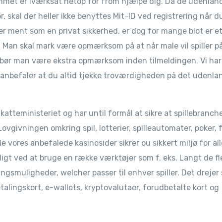
mmet er iværksat netop for from hjælpe dig. Da de udenlan
, skal der heller ikke benyttes Mit-ID ved registrering når d
 er ment som en privat sikkerhed, er dog for mange blot er e
 Man skal mark være opmærksom på at når male vil spiller p
så bør man være ekstra opmærksom inden tilmeldingen. Vi har
g anbefaler at du altid tjekke troværdigheden på det udenla
atteministeriet og har until formål at sikre at spillebranc
ovgivningen omkring spil, lotterier, spilleautomater, poker, 
e vores anbefalede kasinosider sikrer ou sikkert miljø for all
rligt ved at bruge en række værktøjer som f. eks. Langt de fl
ingsmuligheder, welcher passer til enhver spiller. Det drejer 
alingskort, e-wallets, kryptovalutaer, forudbetalte kort og