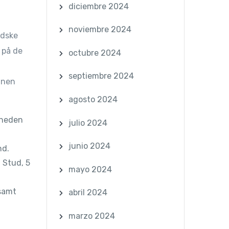
diciembre 2024
noviembre 2024
ndske
 på de
octubre 2024
septiembre 2024
inen
agosto 2024
erheden
julio 2024
junio 2024
nd.
 Stud, 5
mayo 2024
 samt
abril 2024
marzo 2024