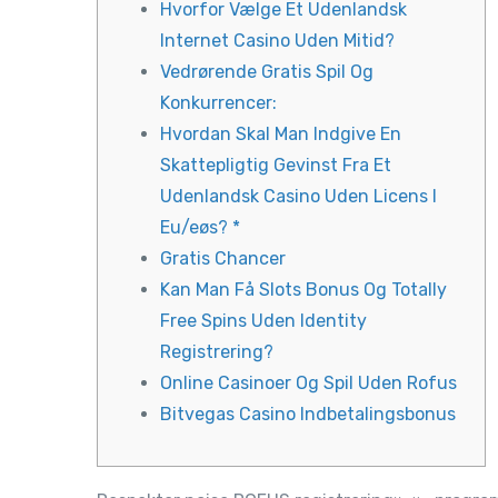
Hvorfor Vælge Et Udenlandsk
Internet Casino Uden Mitid?
Vedrørende Gratis Spil Og
Konkurrencer:
Hvordan Skal Man Indgive En
Skattepligtig Gevinst Fra Et
Udenlandsk Casino Uden Licens I
Eu/eøs? *
Gratis Chancer
Kan Man Få Slots Bonus Og Totally
Free Spins Uden Identity
Registrering?
Online Casinoer Og Spil Uden Rofus
Bitvegas Casino Indbetalingsbonus