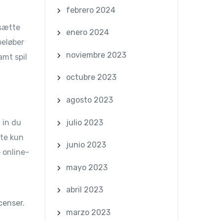
febrero 2024
 sætte
enero 2024
beløber
noviembre 2023
amt spil
octubre 2023
agosto 2023
julio 2023
 in du
ste kun
junio 2023
 online-
mayo 2023
abril 2023
censer.
marzo 2023