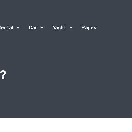
Rental
Car
Yacht
Pages
o?