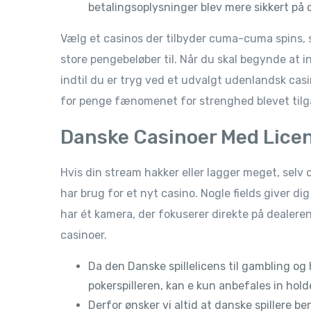
betalingsoplysninger blev mere sikkert på 
Vælg et casinos der tilbyder cuma-cuma spins,
store pengebeløber til. Når du skal begynde at 
indtil du er tryg ved et udvalgt udenlandsk cas
for penge fænomenet for strenghed blevet tilgæn
Danske Casinoer Med Licen
Hvis din stream hakker eller lagger meget, selv o
har brug for et nyt casino. Nogle fields giver di
har ét kamera, der fokuserer direkte på dealere
casinoer.
Da den Danske spillelicens til gambling og
pokerspilleren, kan e kun anbefales in hold
Derfor ønsker vi altid at danske spillere be