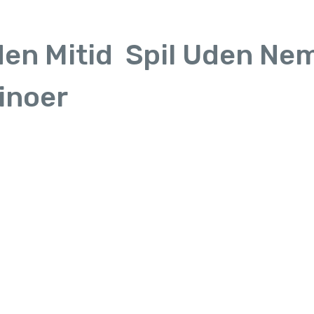
en Mitid ️ Spil Uden Ne
inoer