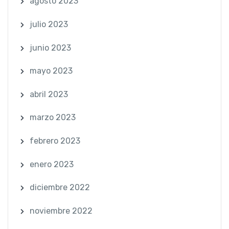
agosto 2023
julio 2023
junio 2023
mayo 2023
abril 2023
marzo 2023
febrero 2023
enero 2023
diciembre 2022
noviembre 2022