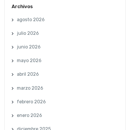
Archivos
agosto 2026
julio 2026
junio 2026
mayo 2026
abril 2026
marzo 2026
febrero 2026
enero 2026
diciembre 2025