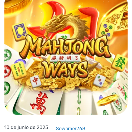
10 de junio de 2020
10 de junio de 2025
Sewomer768