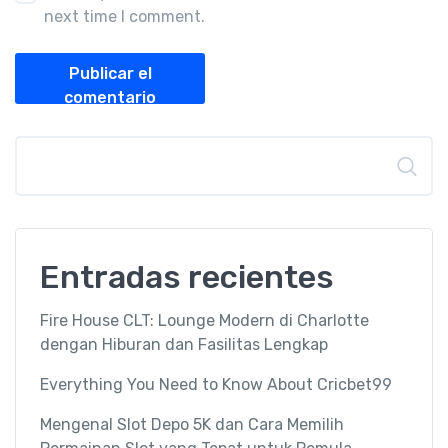
next time I comment.
Publicar el
comentario
Buscar
Entradas recientes
Fire House CLT: Lounge Modern di Charlotte
dengan Hiburan dan Fasilitas Lengkap
Everything You Need to Know About Cricbet99
Mengenal Slot Depo 5K dan Cara Memilih