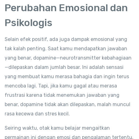
Perubahan Emosional dan
Psikologis
Selain efek positif, ada juga dampak emosional yang
tak kalah penting. Saat kamu mendapatkan jawaban
yang benar, dopamine—neurotransmitter kebahagiaan
—dilepaskan dalam jumlah besar. Ini adalah sensasi
yang membuat kamu merasa bahagia dan ingin terus
mencoba lagi. Tapi, jika kamu gagal atau merasa
frustrasi karena tidak menemukan jawaban yang
benar, dopamine tidak akan dilepaskan, malah muncul
rasa kecewa dan stres kecil.
Seiring waktu, otak kamu belajar mengaitkan
permainan ini dengan emosi dan pengalaman tertentu.