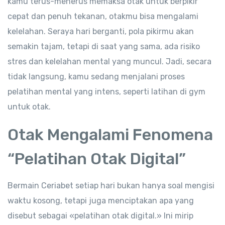
kamu terus-menerus memaksa otak untuk berpikir
cepat dan penuh tekanan, otakmu bisa mengalami
kelelahan. Seraya hari berganti, pola pikirmu akan
semakin tajam, tetapi di saat yang sama, ada risiko
stres dan kelelahan mental yang muncul. Jadi, secara
tidak langsung, kamu sedang menjalani proses
pelatihan mental yang intens, seperti latihan di gym
untuk otak.
Otak Mengalami Fenomena
“Pelatihan Otak Digital”
Bermain Ceriabet setiap hari bukan hanya soal mengisi
waktu kosong, tetapi juga menciptakan apa yang
disebut sebagai «pelatihan otak digital.» Ini mirip