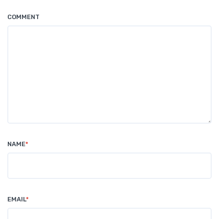
COMMENT
NAME
*
EMAIL
*