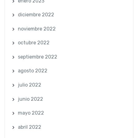
enero 2023
diciembre 2022
noviembre 2022
octubre 2022
septiembre 2022
agosto 2022
julio 2022
junio 2022
mayo 2022
abril 2022