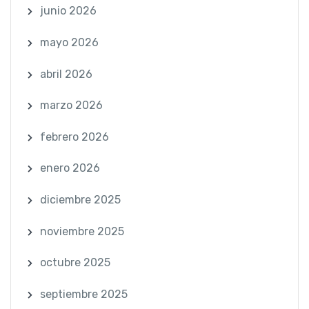
junio 2026
mayo 2026
abril 2026
marzo 2026
febrero 2026
enero 2026
diciembre 2025
noviembre 2025
octubre 2025
septiembre 2025