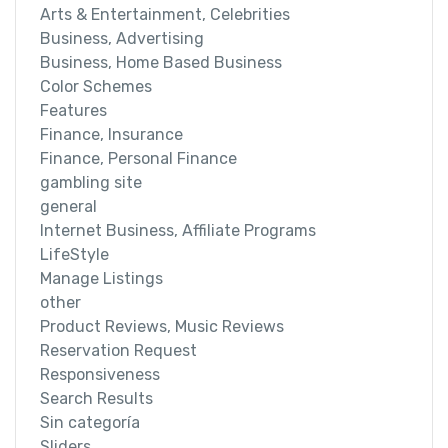
Arts & Entertainment, Celebrities
Business, Advertising
Business, Home Based Business
Color Schemes
Features
Finance, Insurance
Finance, Personal Finance
gambling site
general
Internet Business, Affiliate Programs
LifeStyle
Manage Listings
other
Product Reviews, Music Reviews
Reservation Request
Responsiveness
Search Results
Sin categoría
Sliders