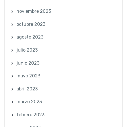
noviembre 2023
octubre 2023
agosto 2023
julio 2023
junio 2023
mayo 2023
abril 2023
marzo 2023
febrero 2023