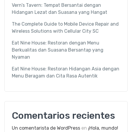
Vern’s Tavern: Tempat Bersantai dengan
Hidangan Lezat dan Suasana yang Hangat
The Complete Guide to Mobile Device Repair and
Wireless Solutions with Cellular City SC
Eat Nine House: Restoran dengan Menu
Berkualitas dan Suasana Bersantap yang
Nyaman
Eat Nine House: Restoran Hidangan Asia dengan
Menu Beragam dan Cita Rasa Autentik
Comentarios recientes
Un comentarista de WordPress
en
¡Hola, mundo!