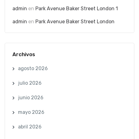
admin
en
Park Avenue Baker Street London 1
admin
en
Park Avenue Baker Street London
Archivos
agosto 2026
julio 2026
junio 2026
mayo 2026
abril 2026