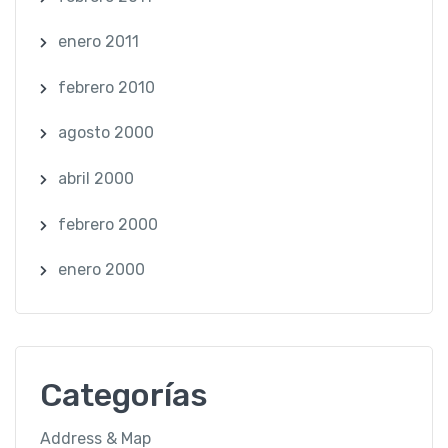
enero 2011
febrero 2010
agosto 2000
abril 2000
febrero 2000
enero 2000
Categorías
Address & Map