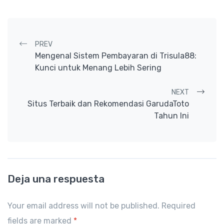
Post navigation
PREV
Mengenal Sistem Pembayaran di Trisula88:
Kunci untuk Menang Lebih Sering
NEXT
Situs Terbaik dan Rekomendasi GarudaToto
Tahun Ini
Deja una respuesta
Your email address will not be published. Required
fields are marked
*