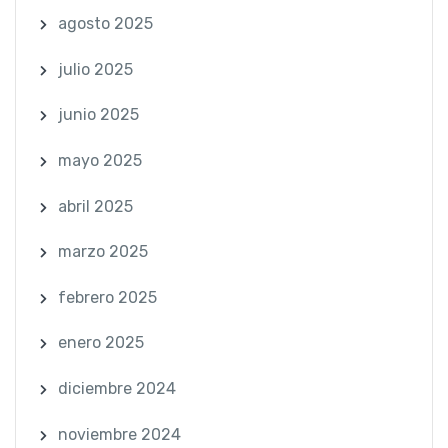
agosto 2025
julio 2025
junio 2025
mayo 2025
abril 2025
marzo 2025
febrero 2025
enero 2025
diciembre 2024
noviembre 2024