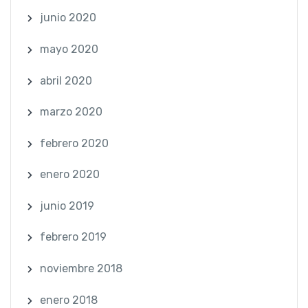
junio 2020
mayo 2020
abril 2020
marzo 2020
febrero 2020
enero 2020
junio 2019
febrero 2019
noviembre 2018
enero 2018