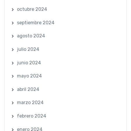
octubre 2024
septiembre 2024
agosto 2024
julio 2024
junio 2024
mayo 2024
abril 2024
marzo 2024
febrero 2024
enero 2024