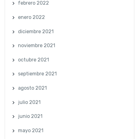
febrero 2022
enero 2022
diciembre 2021
noviembre 2021
octubre 2021
septiembre 2021
agosto 2021
julio 2021
junio 2021
mayo 2021