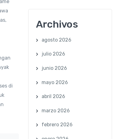
game
bawa
as,
Archivos
agosto 2026
julio 2026
engan
nyak
junio 2026
mayo 2026
ses di
uk
abril 2026
an
marzo 2026
febrero 2026
enero 2026