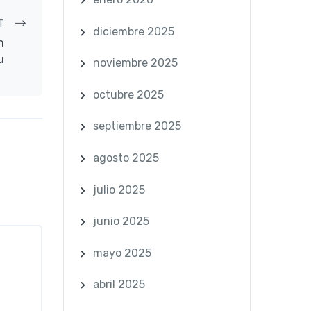
T
diciembre 2025
n
u
noviembre 2025
octubre 2025
septiembre 2025
agosto 2025
julio 2025
junio 2025
mayo 2025
abril 2025