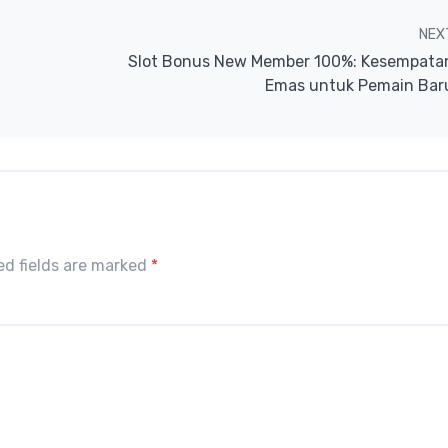
NEX
Slot Bonus New Member 100%: Kesempata
Emas untuk Pemain Bar
red fields are marked
*