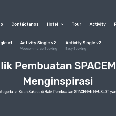
to
Contáctanos
Hotel
Tour
Activity
ngle v1
Activity Single v2
Activity Single v2
Woocommerce Booking
Easy Booking
Balik Pembuatan SPAC
Menginspirasi
ategoría
Kisah Sukses di Balik Pembuatan SPACEMAN MAUSLOT yang