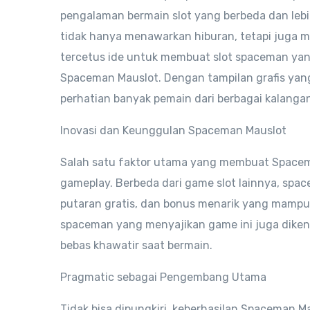
pengalaman bermain slot yang berbeda dan leb
tidak hanya menawarkan hiburan, tetapi juga 
tercetus ide untuk membuat slot spaceman ya
Spaceman Mauslot. Dengan tampilan grafis yang
perhatian banyak pemain dari berbagai kalanga
Inovasi dan Keunggulan Spaceman Mauslot
Salah satu faktor utama yang membuat Spaceman
gameplay. Berbeda dari game slot lainnya, space
putaran gratis, dan bonus menarik yang mampu
spaceman yang menyajikan game ini juga dike
bebas khawatir saat bermain.
Pragmatic sebagai Pengembang Utama
Tidak bisa dipungkiri, keberhasilan Spaceman M