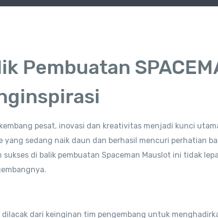
Balik Pembuatan SPACE
ginspirasi
kembang pesat, inovasi dan kreativitas menjadi kunci utam
e yang sedang naik daun dan berhasil mencuri perhatian b
h sukses di balik pembuatan Spaceman Mauslot ini tidak lepa
engembangnya.
dilacak dari keinginan tim pengembang untuk menghadirk