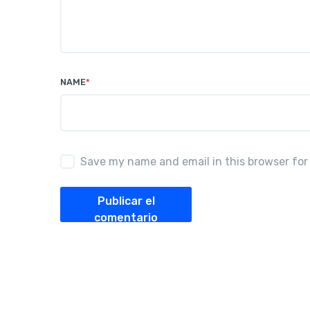
NAME
*
Save my name and email in this browser for
Publicar el
comentario