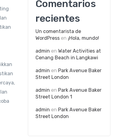
Comentarios
ting
recientes
dan
tikan
Un comentarista de
WordPress
en
¡Hola, mundo!
admin
en
Water Activities at
Cenang Beach in Langkawi
ikkan
admin
en
Park Avenue Baker
stikan
Street London
ercaya,
admin
en
Park Avenue Baker
ilan
Street London 1
coba
admin
en
Park Avenue Baker
Street London