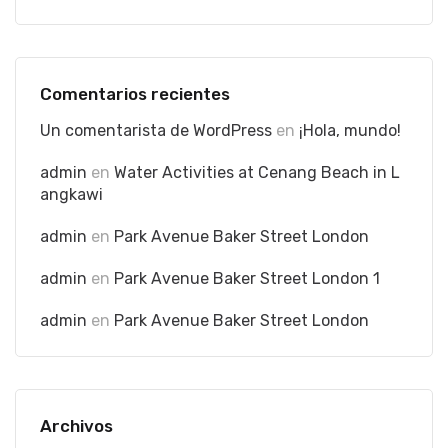
Comentarios recientes
Un comentarista de WordPress
en
¡Hola, mundo!
admin
en
Water Activities at Cenang Beach in L
angkawi
admin
en
Park Avenue Baker Street London
admin
en
Park Avenue Baker Street London 1
admin
en
Park Avenue Baker Street London
Archivos