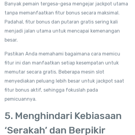
Banyak pemain tergesa-gesa mengejar jackpot utama
tanpa memanfaatkan fitur bonus secara maksimal.
Padahal, fitur bonus dan putaran gratis sering kali
menjadi jalan utama untuk mencapai kemenangan
besar.
Pastikan Anda memahami bagaimana cara memicu
fitur ini dan manfaatkan setiap kesempatan untuk
memutar secara gratis. Beberapa mesin slot
menyediakan peluang lebih besar untuk jackpot saat
fitur bonus aktif, sehingga fokuslah pada
pemicuannya.
5. Menghindari Kebiasaan
‘Serakah’ dan Berpikir