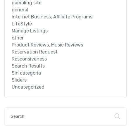
gambling site
general
Internet Business, Affiliate Programs
LifeStyle
Manage Listings
other
Product Reviews, Music Reviews
Reservation Request
Responsiveness
Search Results
Sin categoría
Sliders
Uncategorized