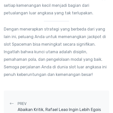
setiap kemenangan kecil menjadi bagian dari
petualangan luar angkasa yang tak terlupakan.
Dengan menerapkan strategi yang berbeda dari yang
lain ini, peluang Anda untuk memenangkan jackpot di
slot Spaceman bisa meningkat secara signifikan.
Ingatlah bahwa kunci utama adalah disiplin,
pemahaman pola, dan pengelolaan modal yang baik.
Semoga perjalanan Anda di dunia slot luar angkasa ini
penuh keberuntungan dan kemenangan besar!
Post navigation
PREV
Abaikan Kritik, Rafael Leao Ingin Lebih Egois