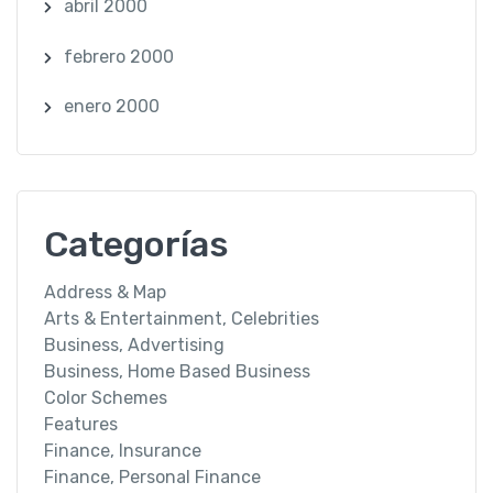
abril 2000
febrero 2000
enero 2000
Categorías
Address & Map
Arts & Entertainment, Celebrities
Business, Advertising
Business, Home Based Business
Color Schemes
Features
Finance, Insurance
Finance, Personal Finance