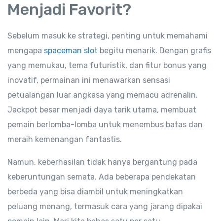
Menjadi Favorit?
Sebelum masuk ke strategi, penting untuk memahami
mengapa
spaceman slot
begitu menarik. Dengan grafis
yang memukau, tema futuristik, dan fitur bonus yang
inovatif, permainan ini menawarkan sensasi
petualangan luar angkasa yang memacu adrenalin.
Jackpot besar menjadi daya tarik utama, membuat
pemain berlomba-lomba untuk menembus batas dan
meraih kemenangan fantastis.
Namun, keberhasilan tidak hanya bergantung pada
keberuntungan semata. Ada beberapa pendekatan
berbeda yang bisa diambil untuk meningkatkan
peluang menang, termasuk cara yang jarang dipakai