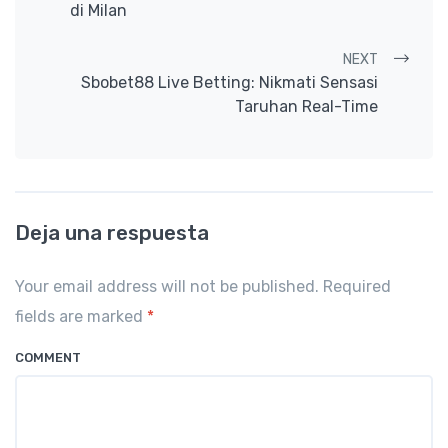
di Milan
NEXT
Sbobet88 Live Betting: Nikmati Sensasi
Taruhan Real-Time
Deja una respuesta
Your email address will not be published. Required
fields are marked
*
COMMENT