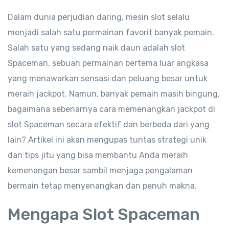
Dalam dunia perjudian daring, mesin slot selalu
menjadi salah satu permainan favorit banyak pemain.
Salah satu yang sedang naik daun adalah slot
Spaceman, sebuah permainan bertema luar angkasa
yang menawarkan sensasi dan peluang besar untuk
meraih jackpot. Namun, banyak pemain masih bingung,
bagaimana sebenarnya cara memenangkan jackpot di
slot Spaceman secara efektif dan berbeda dari yang
lain? Artikel ini akan mengupas tuntas strategi unik
dan tips jitu yang bisa membantu Anda meraih
kemenangan besar sambil menjaga pengalaman
bermain tetap menyenangkan dan penuh makna.
Mengapa Slot Spaceman