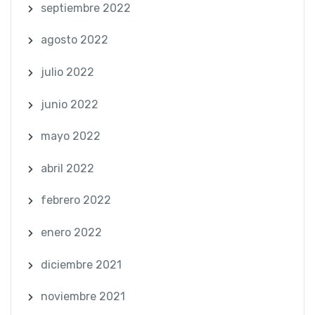
septiembre 2022
agosto 2022
julio 2022
junio 2022
mayo 2022
abril 2022
febrero 2022
enero 2022
diciembre 2021
noviembre 2021