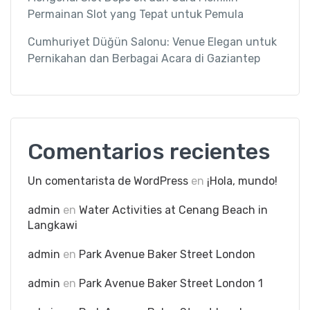
Permainan Slot yang Tepat untuk Pemula
Cumhuriyet Düğün Salonu: Venue Elegan untuk
Pernikahan dan Berbagai Acara di Gaziantep
Comentarios recientes
Un comentarista de WordPress
en
¡Hola, mundo!
admin
en
Water Activities at Cenang Beach in
Langkawi
admin
en
Park Avenue Baker Street London
admin
en
Park Avenue Baker Street London 1