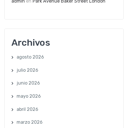
admin
en
Park Avenue Baker Street London
Archivos
agosto 2026
julio 2026
junio 2026
mayo 2026
abril 2026
marzo 2026