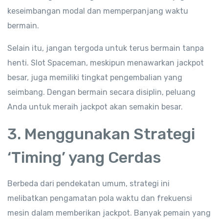
keseimbangan modal dan memperpanjang waktu
bermain.
Selain itu, jangan tergoda untuk terus bermain tanpa
henti. Slot Spaceman, meskipun menawarkan jackpot
besar, juga memiliki tingkat pengembalian yang
seimbang. Dengan bermain secara disiplin, peluang
Anda untuk meraih jackpot akan semakin besar.
3. Menggunakan Strategi
‘Timing’ yang Cerdas
Berbeda dari pendekatan umum, strategi ini
melibatkan pengamatan pola waktu dan frekuensi
mesin dalam memberikan jackpot. Banyak pemain yang