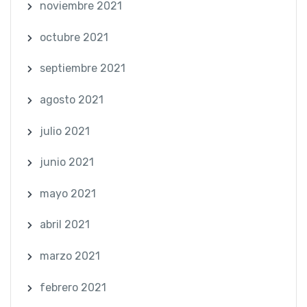
noviembre 2021
octubre 2021
septiembre 2021
agosto 2021
julio 2021
junio 2021
mayo 2021
abril 2021
marzo 2021
febrero 2021