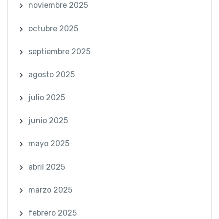
noviembre 2025
octubre 2025
septiembre 2025
agosto 2025
julio 2025
junio 2025
mayo 2025
abril 2025
marzo 2025
febrero 2025