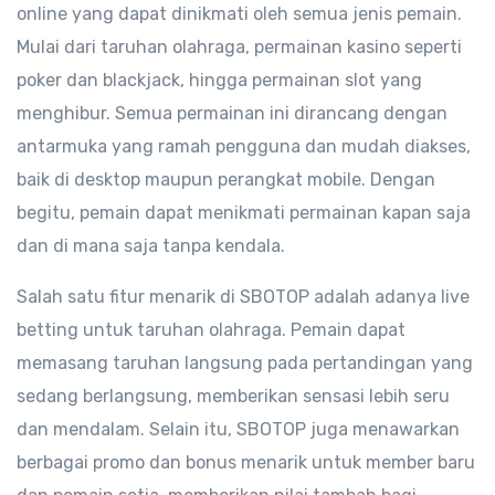
online yang dapat dinikmati oleh semua jenis pemain.
Mulai dari taruhan olahraga, permainan kasino seperti
poker dan blackjack, hingga permainan slot yang
menghibur. Semua permainan ini dirancang dengan
antarmuka yang ramah pengguna dan mudah diakses,
baik di desktop maupun perangkat mobile. Dengan
begitu, pemain dapat menikmati permainan kapan saja
dan di mana saja tanpa kendala.
Salah satu fitur menarik di SBOTOP adalah adanya live
betting untuk taruhan olahraga. Pemain dapat
memasang taruhan langsung pada pertandingan yang
sedang berlangsung, memberikan sensasi lebih seru
dan mendalam. Selain itu, SBOTOP juga menawarkan
berbagai promo dan bonus menarik untuk member baru