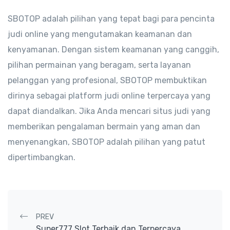
SBOTOP adalah pilihan yang tepat bagi para pencinta
judi online yang mengutamakan keamanan dan
kenyamanan. Dengan sistem keamanan yang canggih,
pilihan permainan yang beragam, serta layanan
pelanggan yang profesional, SBOTOP membuktikan
dirinya sebagai platform judi online terpercaya yang
dapat diandalkan. Jika Anda mencari situs judi yang
memberikan pengalaman bermain yang aman dan
menyenangkan, SBOTOP adalah pilihan yang patut
dipertimbangkan.
Post navigation
PREV
Super777 Slot Terbaik dan Terpercaya