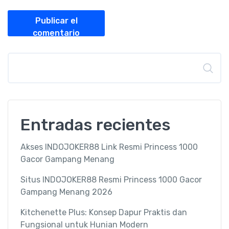
Publicar el
comentario
Buscar
Entradas recientes
Akses INDOJOKER88 Link Resmi Princess 1000
Gacor Gampang Menang
Situs INDOJOKER88 Resmi Princess 1000 Gacor
Gampang Menang 2026
Kitchenette Plus: Konsep Dapur Praktis dan
Fungsional untuk Hunian Modern