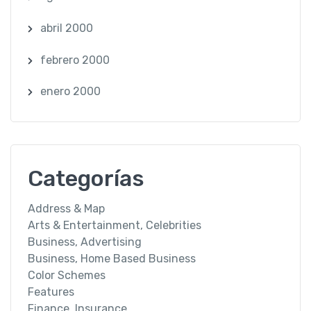
abril 2000
febrero 2000
enero 2000
Categorías
Address & Map
Arts & Entertainment, Celebrities
Business, Advertising
Business, Home Based Business
Color Schemes
Features
Finance, Insurance