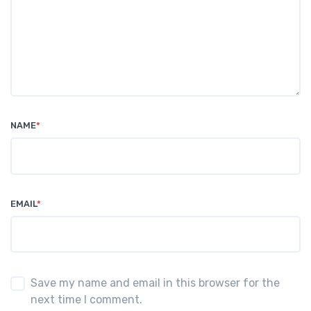
NAME
*
EMAIL
*
Save my name and email in this browser for the
next time I comment.