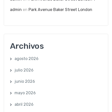
admin
en
Park Avenue Baker Street London
Archivos
agosto 2026
julio 2026
junio 2026
mayo 2026
abril 2026