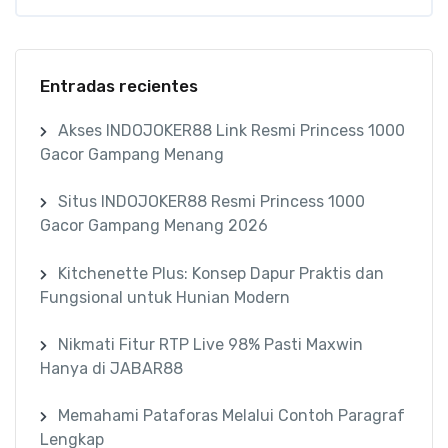
Entradas recientes
Akses INDOJOKER88 Link Resmi Princess 1000
Gacor Gampang Menang
Situs INDOJOKER88 Resmi Princess 1000
Gacor Gampang Menang 2026
Kitchenette Plus: Konsep Dapur Praktis dan
Fungsional untuk Hunian Modern
Nikmati Fitur RTP Live 98% Pasti Maxwin
Hanya di JABAR88
Memahami Pataforas Melalui Contoh Paragraf
Lengkap