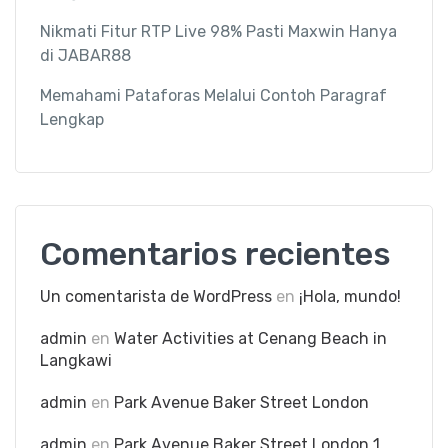
Nikmati Fitur RTP Live 98% Pasti Maxwin Hanya
di JABAR88
Memahami Pataforas Melalui Contoh Paragraf
Lengkap
Comentarios recientes
Un comentarista de WordPress
en
¡Hola, mundo!
admin
en
Water Activities at Cenang Beach in
Langkawi
admin
en
Park Avenue Baker Street London
admin
en
Park Avenue Baker Street London 1