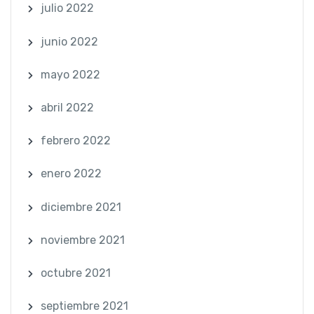
julio 2022
junio 2022
mayo 2022
abril 2022
febrero 2022
enero 2022
diciembre 2021
noviembre 2021
octubre 2021
septiembre 2021