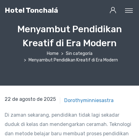
Hotel Tonchalá
Menyambut Pendidikan
Kreatif di Era Modern
Home
Sin categoría
Menyambut Pendidikan Kreatif di Era Modern
22 de agosto de 2025
22 de agosto de 2025
Dorothyminniesastra
Di zaman sekarang, pendidikan tidak lagi sekadar
duduk di kelas dan mendengarkan ceramah. Teknologi
dan metode belajar baru membuat proses pendidikan