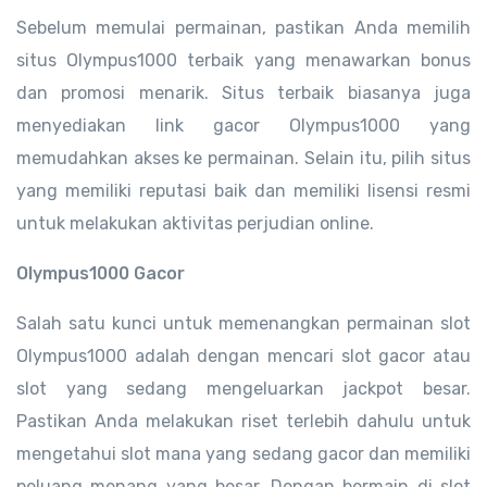
Sebelum memulai permainan, pastikan Anda memilih
situs Olympus1000 terbaik yang menawarkan bonus
dan promosi menarik. Situs terbaik biasanya juga
menyediakan link gacor Olympus1000 yang
memudahkan akses ke permainan. Selain itu, pilih situs
yang memiliki reputasi baik dan memiliki lisensi resmi
untuk melakukan aktivitas perjudian online.
Olympus1000 Gacor
Salah satu kunci untuk memenangkan permainan slot
Olympus1000 adalah dengan mencari slot gacor atau
slot yang sedang mengeluarkan jackpot besar.
Pastikan Anda melakukan riset terlebih dahulu untuk
mengetahui slot mana yang sedang gacor dan memiliki
peluang menang yang besar. Dengan bermain di slot