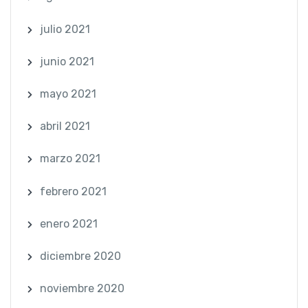
julio 2021
junio 2021
mayo 2021
abril 2021
marzo 2021
febrero 2021
enero 2021
diciembre 2020
noviembre 2020