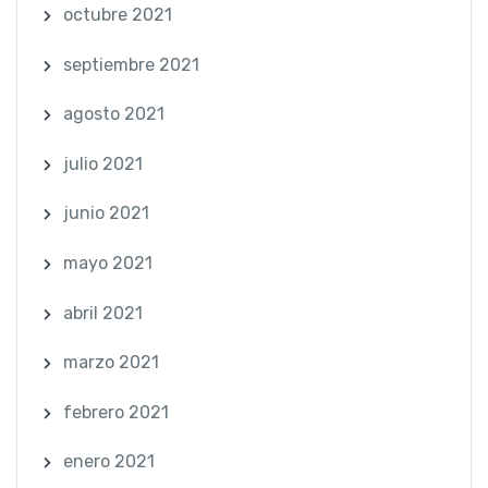
octubre 2021
septiembre 2021
agosto 2021
julio 2021
junio 2021
mayo 2021
abril 2021
marzo 2021
febrero 2021
enero 2021