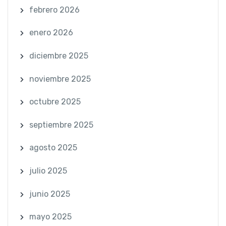
febrero 2026
enero 2026
diciembre 2025
noviembre 2025
octubre 2025
septiembre 2025
agosto 2025
julio 2025
junio 2025
mayo 2025