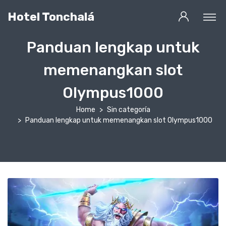
Hotel Tonchalá
Panduan lengkap untuk
memenangkan slot
Olympus1000
Home
Sin categoría
Panduan lengkap untuk memenangkan slot Olympus1000