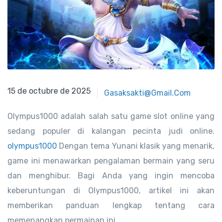
15 de octubre de 2025
15 de octubre de 2025
Gasaksakti@gmail.com
Olympus1000 adalah salah satu game slot online yang
sedang populer di kalangan pecinta judi online.
olympus1000
Dengan tema Yunani klasik yang menarik,
game ini menawarkan pengalaman bermain yang seru
dan menghibur. Bagi Anda yang ingin mencoba
keberuntungan di Olympus1000, artikel ini akan
memberikan panduan lengkap tentang cara
memenangkan permainan ini.