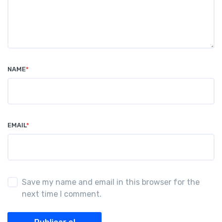
NAME
*
EMAIL
*
Save my name and email in this browser for the
next time I comment.