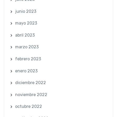
junio 2023
mayo 2023
abril 2023
marzo 2023
febrero 2023
enero 2023
diciembre 2022
noviembre 2022
octubre 2022