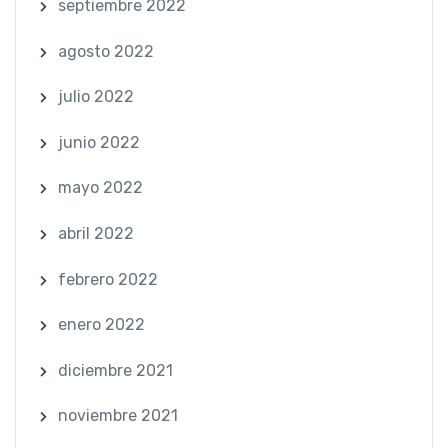
septiembre 2022
agosto 2022
julio 2022
junio 2022
mayo 2022
abril 2022
febrero 2022
enero 2022
diciembre 2021
noviembre 2021