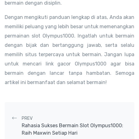
bermain dengan disiplin.
Dengan mengikuti panduan lengkap di atas, Anda akan
memiliki peluang yang lebih besar untuk memenangkan
permainan slot Olympus1000. Ingatlah untuk bermain
dengan bijak dan bertanggung jawab, serta selalu
memilih situs terpercaya untuk bermain. Jangan lupa
untuk mencari link gacor Olympus1000 agar bisa
bermain dengan lancar tanpa hambatan. Semoga
artikel ini bermanfaat dan selamat bermain!
Post navigation
PREV
Rahasia Sukses Bermain Slot Olympus1000:
Raih Maxwin Setiap Hari