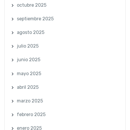
octubre 2025
septiembre 2025
agosto 2025
julio 2025
junio 2025
mayo 2025
abril 2025
marzo 2025
febrero 2025
enero 2025