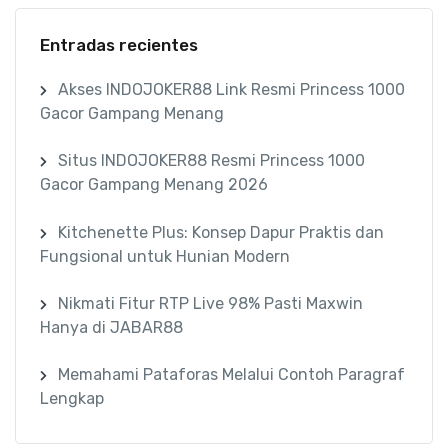
Entradas recientes
Akses INDOJOKER88 Link Resmi Princess 1000
Gacor Gampang Menang
Situs INDOJOKER88 Resmi Princess 1000
Gacor Gampang Menang 2026
Kitchenette Plus: Konsep Dapur Praktis dan
Fungsional untuk Hunian Modern
Nikmati Fitur RTP Live 98% Pasti Maxwin
Hanya di JABAR88
Memahami Pataforas Melalui Contoh Paragraf
Lengkap