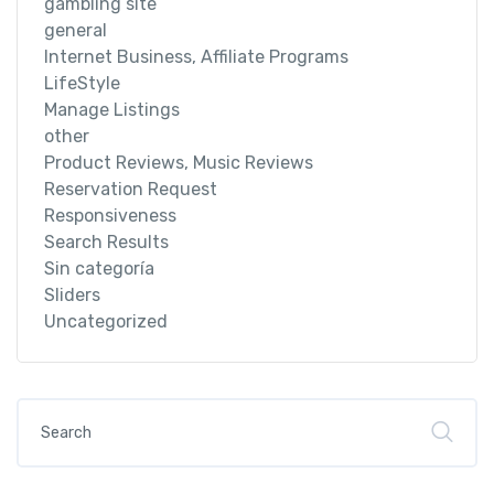
gambling site
general
Internet Business, Affiliate Programs
LifeStyle
Manage Listings
other
Product Reviews, Music Reviews
Reservation Request
Responsiveness
Search Results
Sin categoría
Sliders
Uncategorized