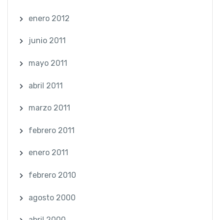
enero 2012
junio 2011
mayo 2011
abril 2011
marzo 2011
febrero 2011
enero 2011
febrero 2010
agosto 2000
abril 2000