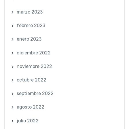
marzo 2023
febrero 2023
enero 2023
diciembre 2022
noviembre 2022
octubre 2022
septiembre 2022
agosto 2022
julio 2022