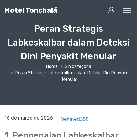
Hotel Tonchalá
Peran Strategis
Labkeskalbar dalam Deteksi
Dini Penyakit Menular
Home
Sin categoría
Peran Strategis Labkeskalbar dalam Deteksi Dini Penyakit
Menular
16 de marzo de 2026
16 de marzo de 2026
Vehined380
1. Pengenalan Labkeskalbar