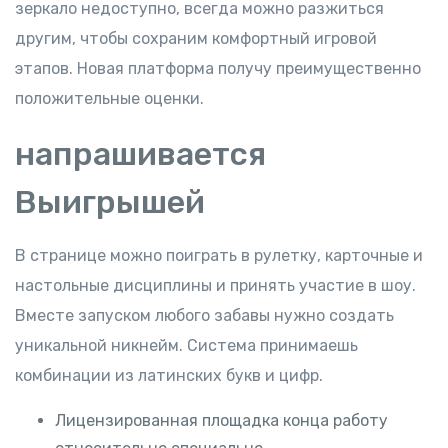
зеркало недоступно, всегда можно разжиться
другим, чтобы сохраним комфортный игровой
этапов. Новая платформа получу преимущественно
положительные оценки.
напрашивается
Выигрышей
В странице можно поиграть в рулетку, карточные и
настольные дисциплины и принять участие в шоу.
Вместе запуском любого забавы нужно создать
уникальной никнейм. Система принимаешь
комбинации из латинских букв и цифр.
Лицензированная площадка конца работу