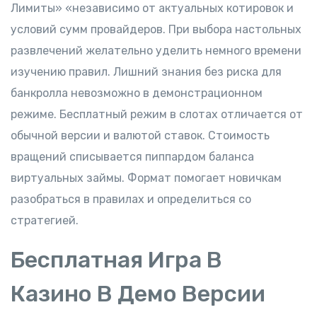
Лимиты» «независимо от актуальных котировок и
условий сумм провайдеров. При выбора настольных
развлечений желательно уделить немного времени
изучению правил. Лишний знания без риска для
банкролла невозможно в демонстрационном
режиме. Бесплатный режим в слотах отличается от
обычной версии и валютой ставок. Стоимость
вращений списывается пиппардом баланса
виртуальных займы. Формат помогает новичкам
разобраться в правилах и определиться со
стратегией.
Бесплатная Игра В
Казино В Демо Версии