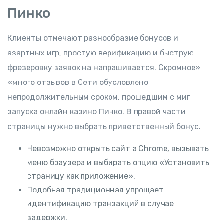
Пинко
Клиенты отмечают разнообразие бонусов и
азартных игр, простую верификацию и быструю
фрезеровку заявок на напрашивается. Скромное»
«много отзывов в Сети обусловлено
непродолжительным сроком, прошедшим с миг
запуска онлайн казино Пинко. В правой части
страницы нужно выбрать приветственный бонус.
Невозможно открыть сайт а Chrome, вызывать
меню браузера и выбирать опцию «Установить
страницу как приложение».
Подобная традиционная упрощает
идентификацию транзакций в случае
задержки.