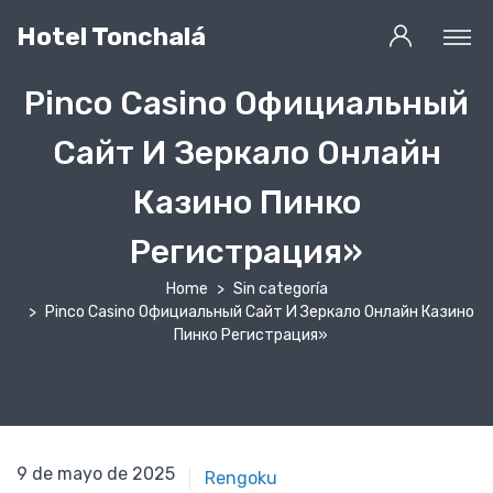
Hotel Tonchalá
Pinco Casino Официальный
Сайт И Зеркало Онлайн
Казино Пинко
Регистрация»
Home
Sin categoría
Pinco Casino Официальный Сайт И Зеркало Онлайн Казино
Пинко Регистрация»
8 de mayo de 2025
9 de mayo de 2025
Rengoku