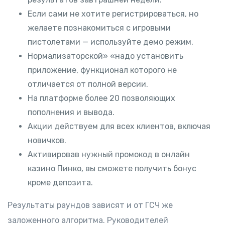
Если сами не хотите регистрироваться, но
желаете познакомиться с игровыми
пистолетами — используйте демо режим.
Нормализаторской» «надо установить
приложение, функционал которого не
отличается от полной версии.
На платформе более 20 позволяющих
пополнения и вывода.
Акции действуем для всех клиентов, включая
новичков.
Активировав нужный промокод в онлайн
казино Пинко, вы сможете получить бонус
кроме депозита.
Результаты раундов зависят и от ГСЧ же
заложенного алгоритма. Руководителей