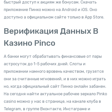
быстрый доступ к акциям же бонусам. Скачать
приложение Пинко можно на Android и iOS. Оно
доступно а официальном сайте только в App Store.
Верификация Данных В
Казино Pinco
А банки могут обрабатывать финансовые от пары
астросуток до 1-5 рабочих дней. Слоты и
приложении намного вровень качеством, грузятся
они за считанные мгновений, и в них можно играть
но, когда официальный сайт Пинко онлайн забанен.
На сегодня найти актуальное рабочее зеркало Pinko
casino можно у нас в странице, на канале клуба в
Telegram, в группе Вконтакте, Инстаграме и