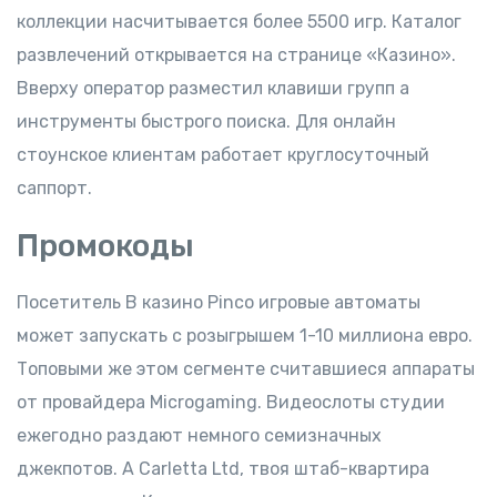
коллекции насчитывается более 5500 игр. Каталог
развлечений открывается на странице «Казино».
Вверху оператор разместил клавиши групп а
инструменты быстрого поиска. Для онлайн
стоунское клиентам работает круглосуточный
саппорт.
Промокоды
Посетитель В казино Pinco игровые автоматы
может запускать с розыгрышем 1-10 миллиона евро.
Топовыми же этом сегменте считавшиеся аппараты
от провайдера Microgaming. Видеослоты студии
ежегодно раздают немного семизначных
джекпотов. А Carletta Ltd, твоя штаб-квартира