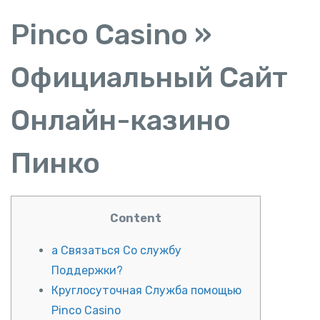
Pinco Casino »
Официальный Сайт
Онлайн-казино
Пинко
Content
а Связаться Со службу
Поддержки?
Круглосуточная Служба помощью
Pinco Casino