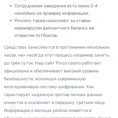
Сотрудникам заведения есть около 3-4
несколько на проверку информации.
Pincoins также начисляют за ставки
киромарусом депозитного баланса же
открытие лутбоксов.
Средствах зачисляются в протяжении нескольких
часов, не» «всегда этот процесс например занять
до трёх суток. Наш сайт Pinco casino работает
официально и обеспечивает высокий уровень
безопасности, используя современную
многоуровневую систему шифрования. Как
гарантирует надежную против личных данных
клиентов и исключает и передачу третьим лица.
Информация о месяцах релиза появится в