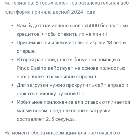
материалов. Вторых клиентов развлекательная веб-
платформа приняла весной 2024 года.
Вам будет начислено около х5000 бесплатных
кредитов, чтобы ставить их на линии.
Принимаются исключительно игроки 18 лет и
старше.
Вторая разновидность бонусной помощи в
Pinco Casino действует на основе полностью
прозрачных только ясных правил.
Для загрузки нужно прокрутить сайт вправо и
нажать в иконку нужной ОС.
Мобильное приложение для ставок отличается
малый весом, среднее первых загрузки
составляет 2, 5 секунды.
На момент сбора информации для настоящего в