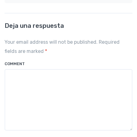
Deja una respuesta
Your email address will not be published. Required
fields are marked
*
COMMENT