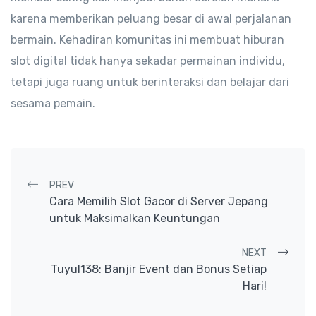
karena memberikan peluang besar di awal perjalanan
bermain. Kehadiran komunitas ini membuat hiburan
slot digital tidak hanya sekadar permainan individu,
tetapi juga ruang untuk berinteraksi dan belajar dari
sesama pemain.
Post navigation
PREV
Cara Memilih Slot Gacor di Server Jepang
untuk Maksimalkan Keuntungan
NEXT
Tuyul138: Banjir Event dan Bonus Setiap
Hari!