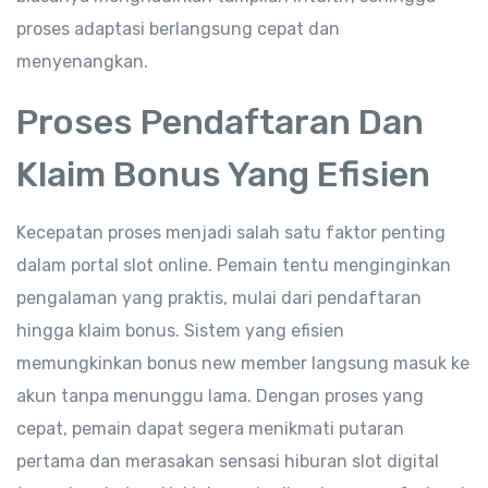
proses adaptasi berlangsung cepat dan
menyenangkan.
Proses Pendaftaran Dan
Klaim Bonus Yang Efisien
Kecepatan proses menjadi salah satu faktor penting
dalam portal slot online. Pemain tentu menginginkan
pengalaman yang praktis, mulai dari pendaftaran
hingga klaim bonus. Sistem yang efisien
memungkinkan bonus new member langsung masuk ke
akun tanpa menunggu lama. Dengan proses yang
cepat, pemain dapat segera menikmati putaran
pertama dan merasakan sensasi hiburan slot digital