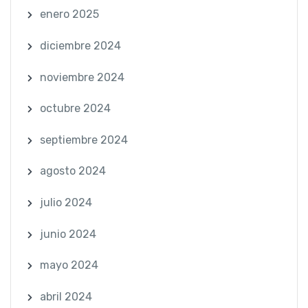
enero 2025
diciembre 2024
noviembre 2024
octubre 2024
septiembre 2024
agosto 2024
julio 2024
junio 2024
mayo 2024
abril 2024