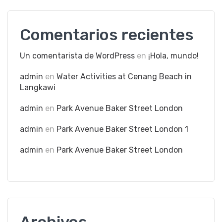
Comentarios recientes
Un comentarista de WordPress
en
¡Hola, mundo!
admin
en
Water Activities at Cenang Beach in
Langkawi
admin
en
Park Avenue Baker Street London
admin
en
Park Avenue Baker Street London 1
admin
en
Park Avenue Baker Street London