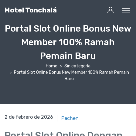
Hotel Tonchalá
Portal Slot Online Bonus New
Member 100% Ramah
Pemain Baru
Home
Sin categoría
Portal Slot Online Bonus New Member 100% Ramah Pemain
Baru
1 de febrero de 2025
2 de febrero de 2026
Pechen
Portal Slot Online Dengan