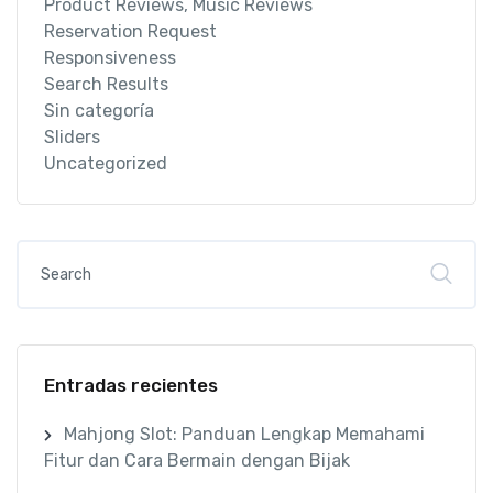
Product Reviews, Music Reviews
Reservation Request
Responsiveness
Search Results
Sin categoría
Sliders
Uncategorized
Entradas recientes
Mahjong Slot: Panduan Lengkap Memahami
Fitur dan Cara Bermain dengan Bijak