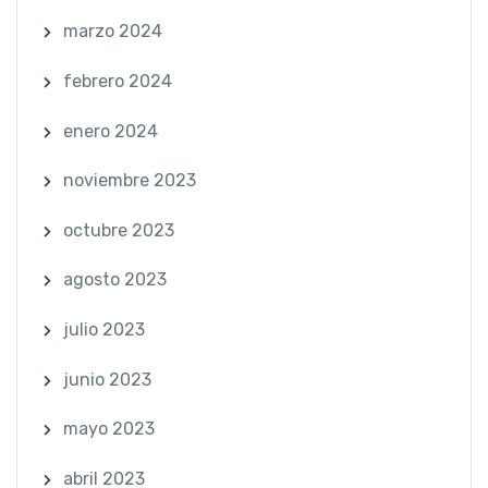
marzo 2024
febrero 2024
enero 2024
noviembre 2023
octubre 2023
agosto 2023
julio 2023
junio 2023
mayo 2023
abril 2023