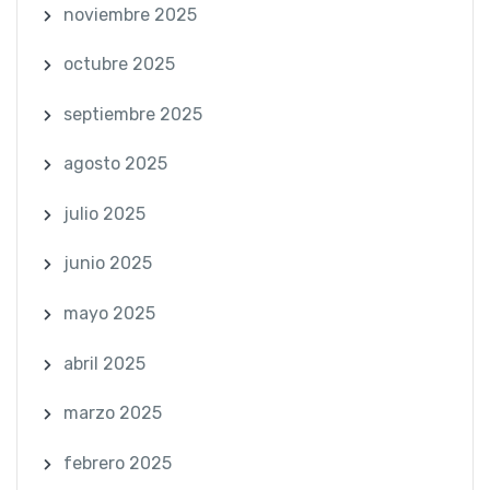
noviembre 2025
octubre 2025
septiembre 2025
agosto 2025
julio 2025
junio 2025
mayo 2025
abril 2025
marzo 2025
febrero 2025