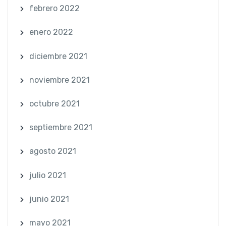
febrero 2022
enero 2022
diciembre 2021
noviembre 2021
octubre 2021
septiembre 2021
agosto 2021
julio 2021
junio 2021
mayo 2021