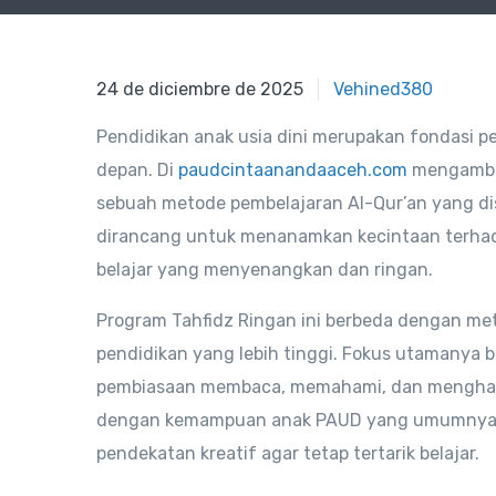
24 de diciembre de 2025
24 de diciembre de 2025
Vehined380
Pendidikan anak usia dini merupakan fondasi p
depan. Di
paudcintaanandaaceh.com
mengambil
sebuah metode pembelajaran Al-Qur’an yang di
dirancang untuk menanamkan kecintaan terhada
belajar yang menyenangkan dan ringan.
Program Tahfidz Ringan ini berbeda dengan meto
pendidikan yang lebih tinggi. Fokus utamanya b
pembiasaan membaca, memahami, dan menghafal 
dengan kemampuan anak PAUD yang umumnya m
pendekatan kreatif agar tetap tertarik belajar.