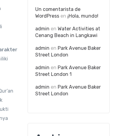
n
Un comentarista de
WordPress
en
¡Hola, mundo!
i
admin
en
Water Activities at
Cenang Beach in Langkawi
admin
en
Park Avenue Baker
arakter
Street London
liki
admin
en
Park Avenue Baker
Street London 1
admin
en
Park Avenue Baker
Qur’an
Street London
uk
ukti
nnya