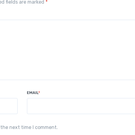
red fields are marked
*
EMAIL
*
 the next time I comment.