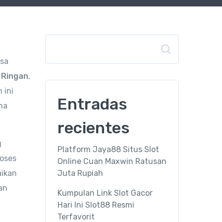
Buscar
asa
 Ringan
,
 ini
Entradas
na
recientes
g
Platform Jaya88 Situs Slot
roses
Online Cuan Maxwin Ratusan
aikan
Juta Rupiah
an
Kumpulan Link Slot Gacor
Hari Ini Slot88 Resmi
Terfavorit