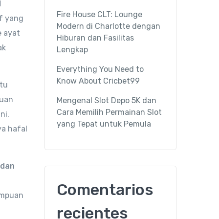
l
Fire House CLT: Lounge
if yang
Modern di Charlotte dengan
 ayat
Hiburan dan Fasilitas
ak
Lengkap
Everything You Need to
Know About Cricbet99
ktu
juan
Mengenal Slot Depo 5K dan
Cara Memilih Permainan Slot
ni.
yang Tepat untuk Pemula
ya hafal
 dan
Comentarios
ampuan
recientes