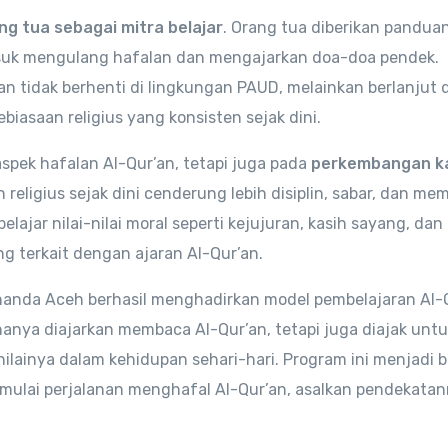
ng tua sebagai mitra belajar
. Orang tua diberikan pandua
suk mengulang hafalan dan mengajarkan doa-doa pendek.
an tidak berhenti di lingkungan PAUD, melainkan berlanjut d
asaan religius yang konsisten sejak dini.
spek hafalan Al-Qur’an, tetapi juga pada
perkembangan k
eligius sejak dini cenderung lebih disiplin, sabar, dan memi
ajar nilai-nilai moral seperti kejujuran, kasih sayang, dan
g terkait dengan ajaran Al-Qur’an.
anda Aceh berhasil menghadirkan model pembelajaran Al-
hanya diajarkan membaca Al-Qur’an, tetapi juga diajak unt
lainya dalam kehidupan sehari-hari. Program ini menjadi b
mulai perjalanan menghafal Al-Qur’an, asalkan pendekata