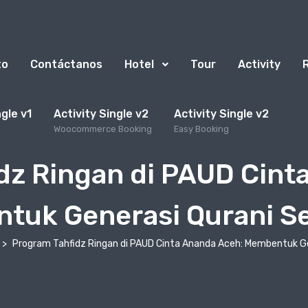
to
Contáctanos
Hotel
Tour
Activity
ngle v1
Activity Single v2
Activity Single v2
Woocommerce Booking
Easy Booking
dz Ringan di PAUD Cint
uk Generasi Qurani Se
Program Tahfidz Ringan di PAUD Cinta Ananda Aceh: Membentuk Gen