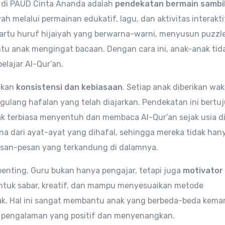
 di PAUD Cinta Ananda adalah
pendekatan bermain sambi
ah melalui permainan edukatif, lagu, dan aktivitas interakt
rtu huruf hijaiyah yang berwarna-warni, menyusun puzzle
u anak mengingat bacaan. Dengan cara ini, anak-anak tid
elajar Al-Qur’an.
nkan
konsistensi dan kebiasaan
. Setiap anak diberikan wa
ulang hafalan yang telah diajarkan. Pendekatan ini bertu
ak terbiasa menyentuh dan membaca Al-Qur’an sejak usia di
a dari ayat-ayat yang dihafal, sehingga mereka tidak han
esan-pesan yang terkandung di dalamnya.
enting. Guru bukan hanya pengajar, tetapi juga
motivator
untuk sabar, kreatif, dan mampu menyesuaikan metode
nak. Hal ini sangat membantu anak yang berbeda-beda kem
i pengalaman yang positif dan menyenangkan.