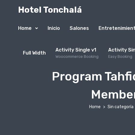
Hotel Tonchalá
Home
Inicio
Salones
Entretenimien
Activity Single v1
Activity Si
Full Width
Woocommerce Booking
Easy Booking
Program Tahfi
Membent
Home
Sin categoría