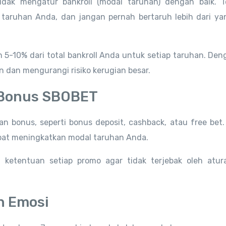
idak mengatur bankroll (modal taruhan) dengan baik. 
taruhan Anda, dan jangan pernah bertaruh lebih dari y
5-10% dari total bankroll Anda untuk setiap taruhan. Den
n dan mengurangi risiko kerugian besar.
 Bonus SBOBET
 bonus, seperti bonus deposit, cashback, atau free bet
pat meningkatkan modal taruhan Anda.
ketentuan setiap promo agar tidak terjebak oleh atu
n Emosi