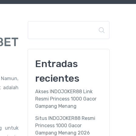
Buscar
BET
Entradas
recientes
. Namun,
t adalah
Akses INDOJOKER88 Link
Resmi Princess 1000 Gacor
Gampang Menang
Situs INDOJOKER88 Resmi
Princess 1000 Gacor
ng untuk
Gampang Menang 2026