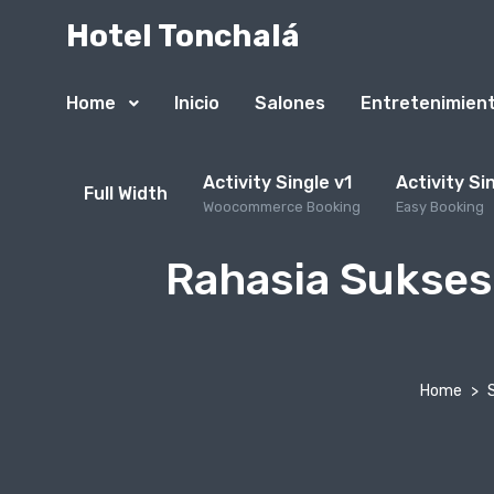
Hotel Tonchalá
Home
Inicio
Salones
Entretenimien
Activity Single v1
Activity Si
Full Width
Woocommerce Booking
Easy Booking
Rahasia Sukses
Home