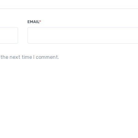
EMAIL
*
 the next time I comment.