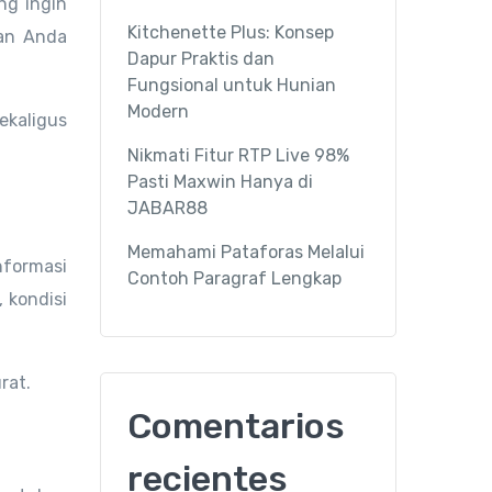
ng ingin
Kitchenette Plus: Konsep
kan Anda
Dapur Praktis dan
Fungsional untuk Hunian
Modern
ekaligus
Nikmati Fitur RTP Live 98%
Pasti Maxwin Hanya di
JABAR88
Memahami Pataforas Melalui
nformasi
Contoh Paragraf Lengkap
 kondisi
rat.
Comentarios
recientes