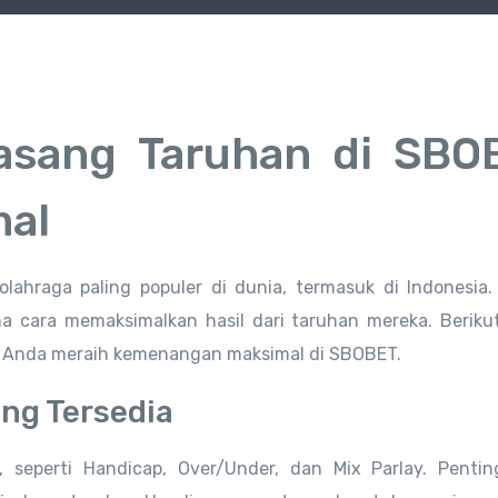
asang Taruhan di SBO
mal
lahraga paling populer di dunia, termasuk di Indonesia
 cara memaksimalkan hasil dari taruhan mereka. Beriku
 Anda meraih kemenangan maksimal di SBOBET.
ng Tersedia
 seperti Handicap, Over/Under, dan Mix Parlay. Penti