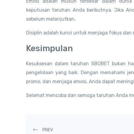
Emosi adalah musuh terbesar dalam dunia
keputusan taruhan Anda berikutnya. Jika Anda 
sebelum melanjutkan.
Disiplin adalah kunci untuk menjaga fokus dan
Kesimpulan
Kesuksesan dalam taruhan SBOBET bukan hany
pengelolaan yang baik. Dengan memahami jeni
promo, dan menjaga emosi, Anda dapat meningk
Selamat mencoba dan semoga taruhan Anda m
Post navigation
PREV