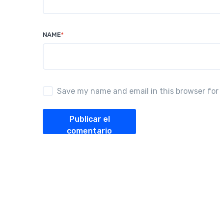
NAME
*
Save my name and email in this browser for
Publicar el
comentario