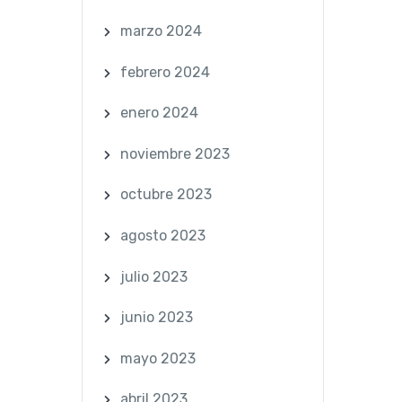
marzo 2024
febrero 2024
enero 2024
noviembre 2023
octubre 2023
agosto 2023
julio 2023
junio 2023
mayo 2023
abril 2023