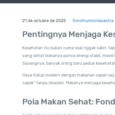
21 de octubre de 2025
21 de octubre de 2025
Dorothyminniesastra
Pentingnya Menjaga Ke
Kesehatan itu bukan cuma soal nggak sakit, tap
yang sehat biasanya punya energi stabil, mood le
Sayangnya, banyak orang baru peduli kesehatan 
Gaya hidup modern dengan makanan cepat saji, 
capek” tanpa disadari. Makanya menjaga kesehata
Pola Makan Sehat: Fond