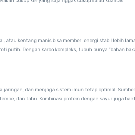
 Makan cukup kenyang saja nggak cukup kalau kualitas
l, atau kentang manis bisa memberi energi stabil lebih lam
roti putih. Dengan karbo kompleks, tubuh punya “bahan bak
ki jaringan, dan menjaga sistem imun tetap optimal. Sumber
, tempe, dan tahu. Kombinasi protein dengan sayur juga ban