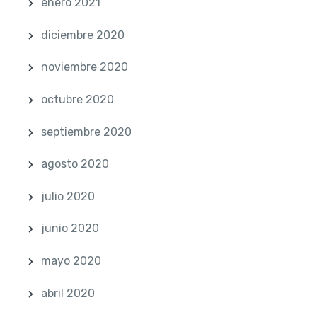
enero 2021
diciembre 2020
noviembre 2020
octubre 2020
septiembre 2020
agosto 2020
julio 2020
junio 2020
mayo 2020
abril 2020