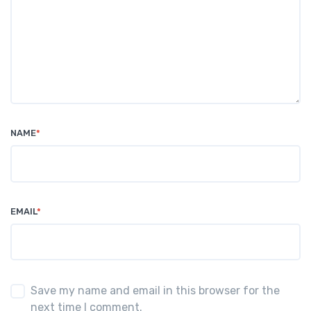
NAME
*
EMAIL
*
Save my name and email in this browser for the
next time I comment.