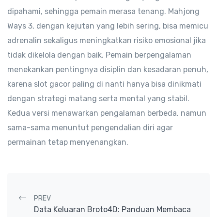
dipahami, sehingga pemain merasa tenang. Mahjong
Ways 3, dengan kejutan yang lebih sering, bisa memicu
adrenalin sekaligus meningkatkan risiko emosional jika
tidak dikelola dengan baik. Pemain berpengalaman
menekankan pentingnya disiplin dan kesadaran penuh,
karena slot gacor paling di nanti hanya bisa dinikmati
dengan strategi matang serta mental yang stabil.
Kedua versi menawarkan pengalaman berbeda, namun
sama-sama menuntut pengendalian diri agar
permainan tetap menyenangkan.
Post navigation
PREV
Data Keluaran Broto4D: Panduan Membaca