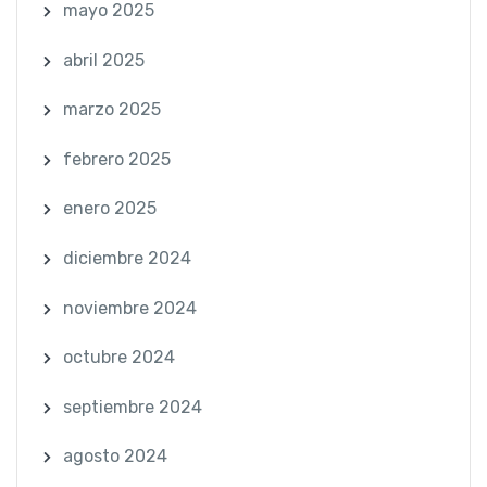
mayo 2025
abril 2025
marzo 2025
febrero 2025
enero 2025
diciembre 2024
noviembre 2024
octubre 2024
septiembre 2024
agosto 2024