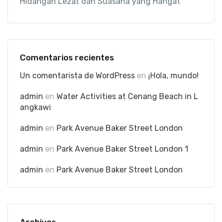
Hidangan Lezat dan Suasana yang Hangat
Comentarios recientes
Un comentarista de WordPress
en
¡Hola, mundo!
admin
en
Water Activities at Cenang Beach in L
angkawi
admin
en
Park Avenue Baker Street London
admin
en
Park Avenue Baker Street London 1
admin
en
Park Avenue Baker Street London