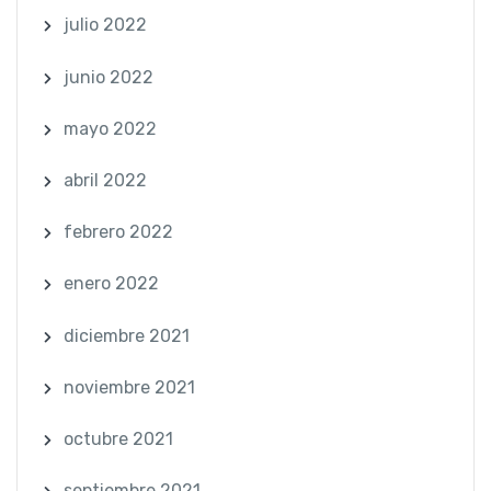
julio 2022
junio 2022
mayo 2022
abril 2022
febrero 2022
enero 2022
diciembre 2021
noviembre 2021
octubre 2021
septiembre 2021