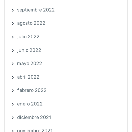
septiembre 2022
agosto 2022
julio 2022
junio 2022
mayo 2022
abril 2022
febrero 2022
enero 2022
diciembre 2021
noviembre 2021