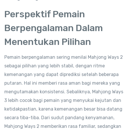
Perspektif Pemain
Berpengalaman Dalam
Menentukan Pilihan
Pemain berpengalaman sering menilai Mahjong Ways 2
sebagai pilihan yang lebih stabil, dengan ritme
kemenangan yang dapat diprediksi setelah beberapa
putaran. Hal ini memberi rasa aman bagi mereka yang
mengutamakan konsistensi. Sebaliknya, Mahjong Ways
3 lebih cocok bagi pemain yang menyukai kejutan dan
ketidakpastian, karena kemenangan besar bisa datang
secara tiba-tiba. Dari sudut pandang kenyamanan,
Mahjong Ways 2 memberikan rasa familiar, sedangkan