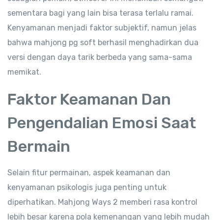
sementara bagi yang lain bisa terasa terlalu ramai.
Kenyamanan menjadi faktor subjektif, namun jelas
bahwa mahjong pg soft berhasil menghadirkan dua
versi dengan daya tarik berbeda yang sama-sama
memikat.
Faktor Keamanan Dan
Pengendalian Emosi Saat
Bermain
Selain fitur permainan, aspek keamanan dan
kenyamanan psikologis juga penting untuk
diperhatikan. Mahjong Ways 2 memberi rasa kontrol
lebih besar karena pola kemenangan yang lebih mudah