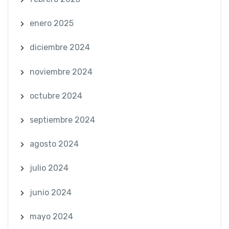
enero 2025
diciembre 2024
noviembre 2024
octubre 2024
septiembre 2024
agosto 2024
julio 2024
junio 2024
mayo 2024