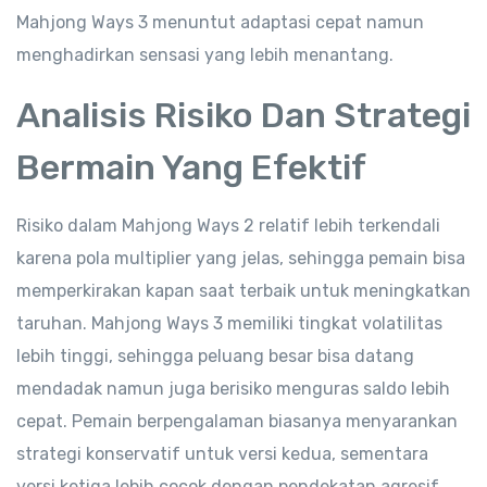
Mahjong Ways 3 menuntut adaptasi cepat namun
menghadirkan sensasi yang lebih menantang.
Analisis Risiko Dan Strategi
Bermain Yang Efektif
Risiko dalam Mahjong Ways 2 relatif lebih terkendali
karena pola multiplier yang jelas, sehingga pemain bisa
memperkirakan kapan saat terbaik untuk meningkatkan
taruhan. Mahjong Ways 3 memiliki tingkat volatilitas
lebih tinggi, sehingga peluang besar bisa datang
mendadak namun juga berisiko menguras saldo lebih
cepat. Pemain berpengalaman biasanya menyarankan
strategi konservatif untuk versi kedua, sementara
versi ketiga lebih cocok dengan pendekatan agresif.