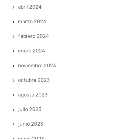
abril 2024
marzo 2024
febrero 2024
enero 2024
noviembre 2023
octubre 2023
agosto 2023
julio 2023
junio 2023
mayo 2023