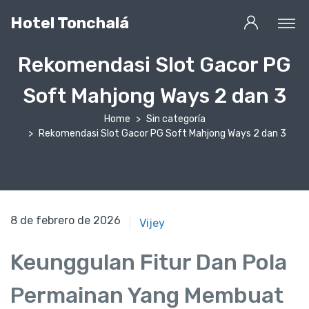
Hotel Tonchalá
Rekomendasi Slot Gacor PG
Soft Mahjong Ways 2 dan 3
Home
Sin categoría
Rekomendasi Slot Gacor PG Soft Mahjong Ways 2 dan 3
8 de febrero de 2026
8 de febrero de 2026
Vijey
Keunggulan Fitur Dan Pola
Permainan Yang Membuat