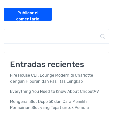
Publicar el
comentario
Buscar
Entradas recientes
Fire House CLT: Lounge Modern di Charlotte
dengan Hiburan dan Fasilitas Lengkap
Everything You Need to Know About Cricbet99
Mengenal Slot Depo 5K dan Cara Memilih
Permainan Slot yang Tepat untuk Pemula