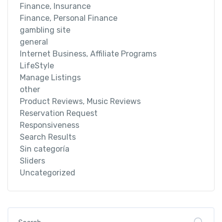
Finance, Insurance
Finance, Personal Finance
gambling site
general
Internet Business, Affiliate Programs
LifeStyle
Manage Listings
other
Product Reviews, Music Reviews
Reservation Request
Responsiveness
Search Results
Sin categoría
Sliders
Uncategorized