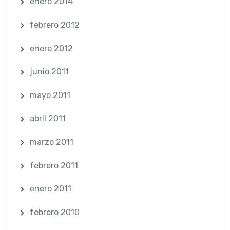
enero 2014
febrero 2012
enero 2012
junio 2011
mayo 2011
abril 2011
marzo 2011
febrero 2011
enero 2011
febrero 2010