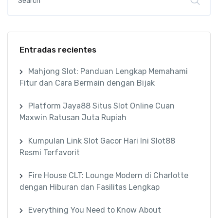
Entradas recientes
Mahjong Slot: Panduan Lengkap Memahami
Fitur dan Cara Bermain dengan Bijak
Platform Jaya88 Situs Slot Online Cuan
Maxwin Ratusan Juta Rupiah
Kumpulan Link Slot Gacor Hari Ini Slot88
Resmi Terfavorit
Fire House CLT: Lounge Modern di Charlotte
dengan Hiburan dan Fasilitas Lengkap
Everything You Need to Know About