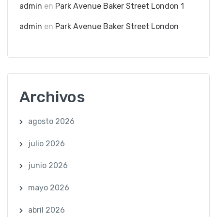
admin
en
Park Avenue Baker Street London 1
admin
en
Park Avenue Baker Street London
Archivos
agosto 2026
julio 2026
junio 2026
mayo 2026
abril 2026