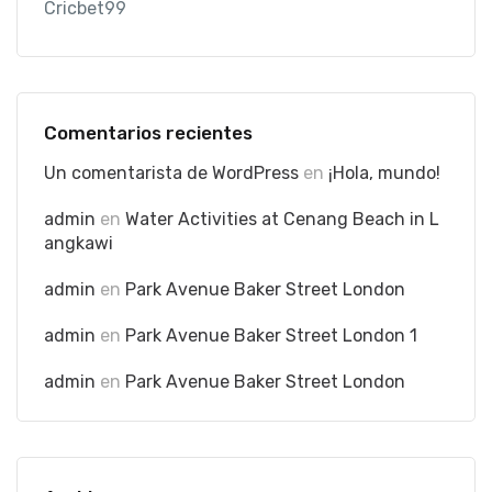
Cricbet99
Comentarios recientes
Un comentarista de WordPress
en
¡Hola, mundo!
admin
en
Water Activities at Cenang Beach in L
angkawi
admin
en
Park Avenue Baker Street London
admin
en
Park Avenue Baker Street London 1
admin
en
Park Avenue Baker Street London