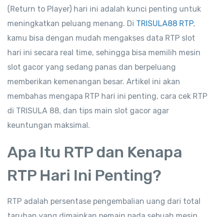
(Return to Player) hari ini adalah kunci penting untuk
meningkatkan peluang menang. Di
TRISULA88 RTP
,
kamu bisa dengan mudah mengakses data RTP slot
hari ini secara real time, sehingga bisa memilih mesin
slot gacor yang sedang panas dan berpeluang
memberikan kemenangan besar. Artikel ini akan
membahas mengapa RTP hari ini penting, cara cek RTP
di TRISULA 88, dan tips main slot gacor agar
keuntungan maksimal.
Apa Itu RTP dan Kenapa
RTP Hari Ini Penting?
RTP adalah persentase pengembalian uang dari total
taruhan yang dimainkan pemain pada sebuah mesin