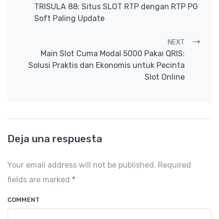
Post navigation
TRISULA 88: Situs SLOT RTP dengan RTP PG
Soft Paling Update
NEXT
Main Slot Cuma Modal 5000 Pakai QRIS:
Solusi Praktis dan Ekonomis untuk Pecinta
Slot Online
Deja una respuesta
Your email address will not be published. Required
fields are marked
*
COMMENT