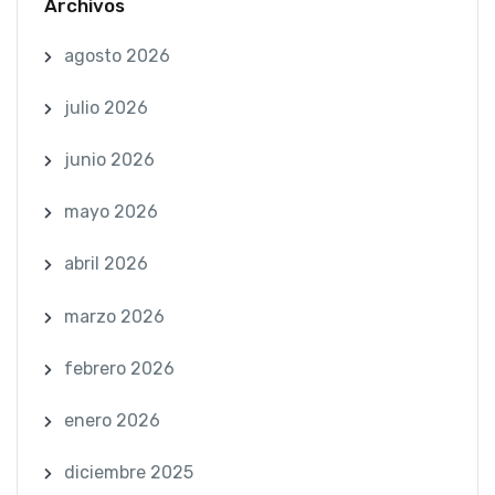
Archivos
agosto 2026
julio 2026
junio 2026
mayo 2026
abril 2026
marzo 2026
febrero 2026
enero 2026
diciembre 2025