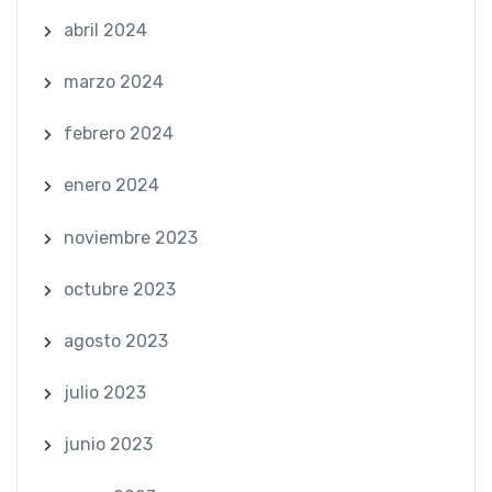
abril 2024
marzo 2024
febrero 2024
enero 2024
noviembre 2023
octubre 2023
agosto 2023
julio 2023
junio 2023