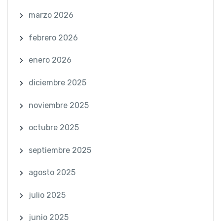
marzo 2026
febrero 2026
enero 2026
diciembre 2025
noviembre 2025
octubre 2025
septiembre 2025
agosto 2025
julio 2025
junio 2025