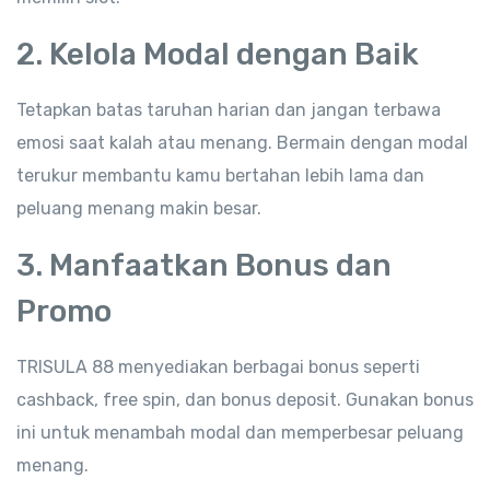
2. Kelola Modal dengan Baik
Tetapkan batas taruhan harian dan jangan terbawa
emosi saat kalah atau menang. Bermain dengan modal
terukur membantu kamu bertahan lebih lama dan
peluang menang makin besar.
3. Manfaatkan Bonus dan
Promo
TRISULA 88 menyediakan berbagai bonus seperti
cashback, free spin, dan bonus deposit. Gunakan bonus
ini untuk menambah modal dan memperbesar peluang
menang.