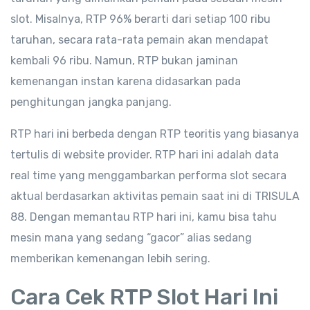
slot. Misalnya, RTP 96% berarti dari setiap 100 ribu
taruhan, secara rata-rata pemain akan mendapat
kembali 96 ribu. Namun, RTP bukan jaminan
kemenangan instan karena didasarkan pada
penghitungan jangka panjang.
RTP hari ini berbeda dengan RTP teoritis yang biasanya
tertulis di website provider. RTP hari ini adalah data
real time yang menggambarkan performa slot secara
aktual berdasarkan aktivitas pemain saat ini di TRISULA
88. Dengan memantau RTP hari ini, kamu bisa tahu
mesin mana yang sedang “gacor” alias sedang
memberikan kemenangan lebih sering.
Cara Cek RTP Slot Hari Ini