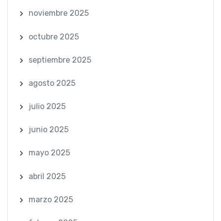
noviembre 2025
octubre 2025
septiembre 2025
agosto 2025
julio 2025
junio 2025
mayo 2025
abril 2025
marzo 2025