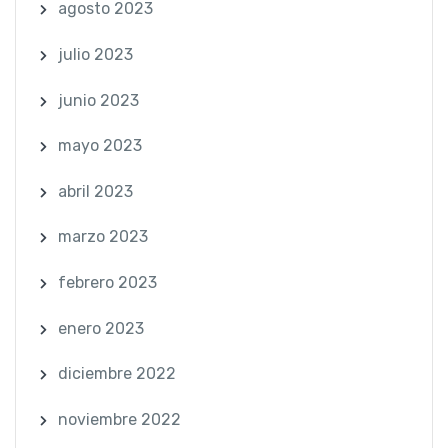
agosto 2023
julio 2023
junio 2023
mayo 2023
abril 2023
marzo 2023
febrero 2023
enero 2023
diciembre 2022
noviembre 2022