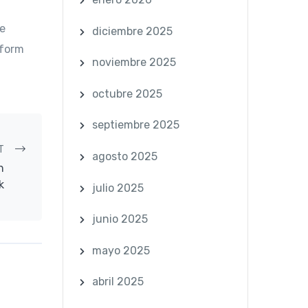
e
diciembre 2025
tform
noviembre 2025
octubre 2025
septiembre 2025
T
agosto 2025
n
k
julio 2025
junio 2025
mayo 2025
abril 2025