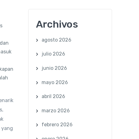
Archivos
us
agosto 2026
 dan
masuk
julio 2026
junio 2026
 kapan
alah
mayo 2026
abril 2026
enarik
s,
marzo 2026
ak
febrero 2026
n yang
enero 2026