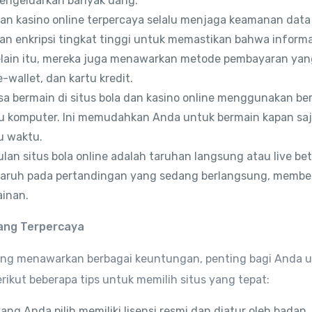
 mengeluarkan banyak uang.
dan kasino online terpercaya selalu menjaga keamanan data
n enkripsi tingkat tinggi untuk memastikan bahwa informa
Selain itu, mereka juga menawarkan metode pembayaran yan
-wallet, dan kartu kredit.
a bermain di situs bola dan kasino online menggunakan be
tau komputer. Ini memudahkan Anda untuk bermain kapan saj
u waktu.
lan situs bola online adalah taruhan langsung atau live bet
taruh pada pertandingan yang sedang berlangsung, membe
ainan.
 yang Terpercaya
 yang menawarkan berbagai keuntungan, penting bagi Anda 
ikut beberapa tips untuk memilih situs yang tepat:
ang Anda pilih memiliki lisensi resmi dan diatur oleh badan