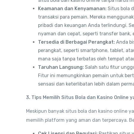
situs bola dan kasino online tanpa harus
Keamanan dan Kenyamanan:
Situs bola 
transaksi para pemain. Mereka menggunaka
pribadi dan keuangan Anda terlindungi. 
nyaman dan cepat, seperti transfer bank, e
Tersedia di Berbagai Perangkat:
Anda bis
perangkat, seperti smartphone, tablet, a
mana saja tanpa terbatas oleh tempat ata
Taruhan Langsung:
Salah satu fitur unggu
Fitur ini memungkinkan pemain untuk ber
sensasi dan keterlibatan lebih dalam perm
3. Tips Memilih Situs Bola dan Kasino Online
Meskipun banyak situs bola dan kasino online
memilih platform yang aman dan terpercaya. Ber
Cek Lisensi dan Regulasi:
Pastikan situs y