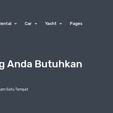
Rental
Car
Yacht
Pages
ang Anda Butuhkan
dalam Satu Tempat