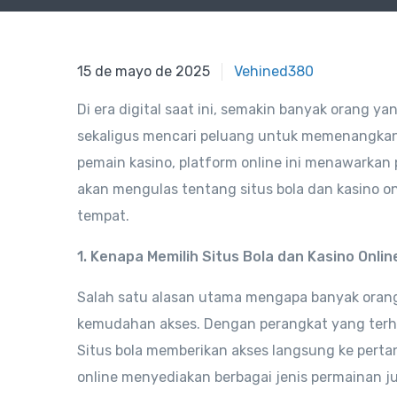
15 de mayo de 2025
15 de mayo de 2025
Vehined380
Di era digital saat ini, semakin banyak orang ya
sekaligus mencari peluang untuk memenangkan 
pemain kasino, platform online ini menawarka
akan mengulas tentang situs bola dan kasino on
tempat.
1. Kenapa Memilih Situs Bola dan Kasino Onlin
Salah satu alasan utama mengapa banyak orang 
kemudahan akses. Dengan perangkat yang terhub
Situs bola memberikan akses langsung ke pertan
online menyediakan berbagai jenis permainan ju