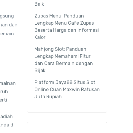
Baik
angsung
Zupas Menu: Panduan
Lengkap Menu Cafe Zupas
aman dan
Beserta Harga dan Informasi
pemain.
Kalori
Mahjong Slot: Panduan
Lengkap Memahami Fitur
dan Cara Bermain dengan
Bijak
Platform Jaya88 Situs Slot
rmainan
Online Cuan Maxwin Ratusan
aruh
Juta Rupiah
erti
hadiah
Anda di