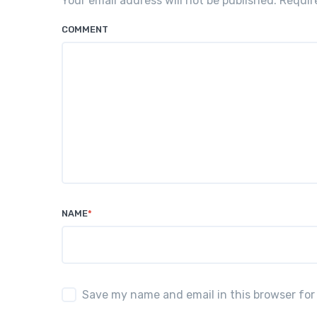
Your email address will not be published. Requi
COMMENT
NAME
*
Save my name and email in this browser for