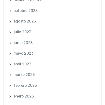
octubre 2023
agosto 2023
julio 2023
junio 2023
mayo 2023
abril 2023
marzo 2023
febrero 2023
enero 2023