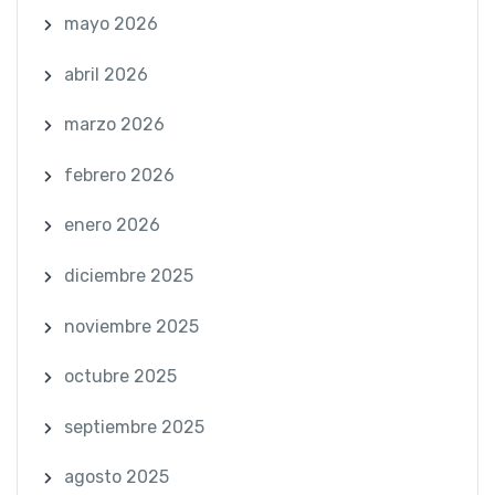
mayo 2026
abril 2026
marzo 2026
febrero 2026
enero 2026
diciembre 2025
noviembre 2025
octubre 2025
septiembre 2025
agosto 2025