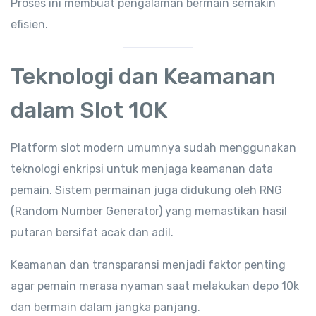
Proses ini membuat pengalaman bermain semakin
efisien.
Teknologi dan Keamanan
dalam Slot 10K
Platform slot modern umumnya sudah menggunakan
teknologi enkripsi untuk menjaga keamanan data
pemain. Sistem permainan juga didukung oleh RNG
(Random Number Generator) yang memastikan hasil
putaran bersifat acak dan adil.
Keamanan dan transparansi menjadi faktor penting
agar pemain merasa nyaman saat melakukan depo 10k
dan bermain dalam jangka panjang.