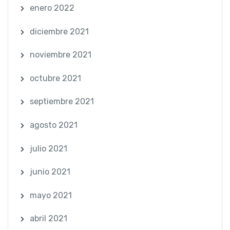
enero 2022
diciembre 2021
noviembre 2021
octubre 2021
septiembre 2021
agosto 2021
julio 2021
junio 2021
mayo 2021
abril 2021