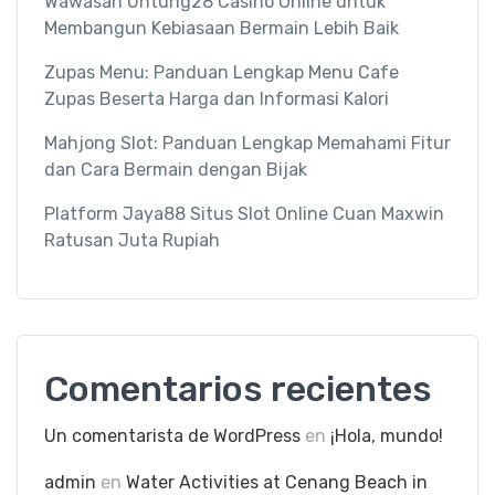
Wawasan Untung28 Casino Online untuk
Membangun Kebiasaan Bermain Lebih Baik
Zupas Menu: Panduan Lengkap Menu Cafe
Zupas Beserta Harga dan Informasi Kalori
Mahjong Slot: Panduan Lengkap Memahami Fitur
dan Cara Bermain dengan Bijak
Platform Jaya88 Situs Slot Online Cuan Maxwin
Ratusan Juta Rupiah
Comentarios recientes
Un comentarista de WordPress
en
¡Hola, mundo!
admin
en
Water Activities at Cenang Beach in