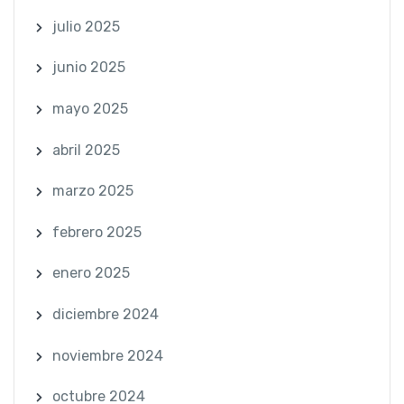
julio 2025
junio 2025
mayo 2025
abril 2025
marzo 2025
febrero 2025
enero 2025
diciembre 2024
noviembre 2024
octubre 2024