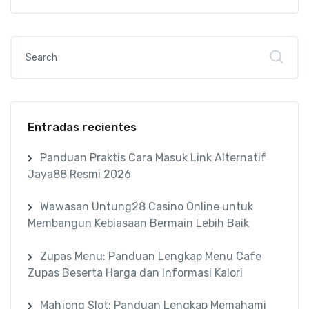
Entradas recientes
Panduan Praktis Cara Masuk Link Alternatif
Jaya88 Resmi 2026
Wawasan Untung28 Casino Online untuk
Membangun Kebiasaan Bermain Lebih Baik
Zupas Menu: Panduan Lengkap Menu Cafe
Zupas Beserta Harga dan Informasi Kalori
Mahjong Slot: Panduan Lengkap Memahami