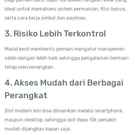
ideal untuk memahami sistem permainan, fitur bonus,
serta cara kerja simbol dan paylines.
3. Risiko Lebih Terkontrol
Modal kecil membantu pemain mengatur manajemen
saldo dengan lebih baik sehingga pengalaman bermain
tetap menyenangkan.
4. Akses Mudah dari Berbagai
Perangkat
Slot modern kini bisa dimainkan melalui smartphone
maupun desktop, sehingga slot depo 10k semakin
mudah dijangkau kapan saja.