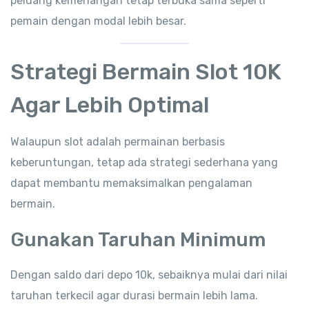
peluang kemenangan tetap terbuka sama seperti
pemain dengan modal lebih besar.
Strategi Bermain Slot 10K
Agar Lebih Optimal
Walaupun slot adalah permainan berbasis
keberuntungan, tetap ada strategi sederhana yang
dapat membantu memaksimalkan pengalaman
bermain.
Gunakan Taruhan Minimum
Dengan saldo dari depo 10k, sebaiknya mulai dari nilai
taruhan terkecil agar durasi bermain lebih lama.