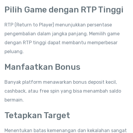
Pilih Game dengan RTP Tinggi
RTP (Return to Player) menunjukkan persentase
pengembalian dalam jangka panjang. Memilih game
dengan RTP tinggi dapat membantu memperbesar
peluang.
Manfaatkan Bonus
Banyak platform menawarkan bonus deposit kecil,
cashback, atau free spin yang bisa menambah saldo
bermain.
Tetapkan Target
Menentukan batas kemenangan dan kekalahan sangat