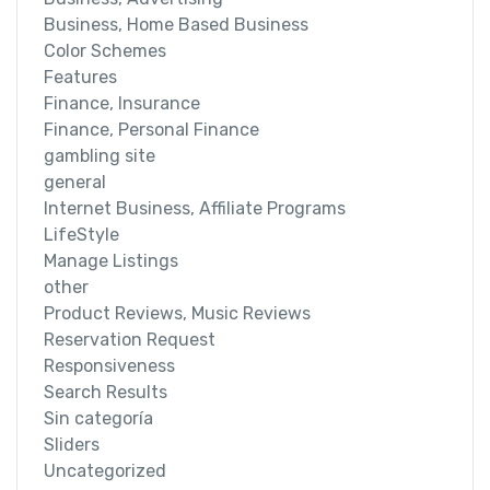
Business, Home Based Business
Color Schemes
Features
Finance, Insurance
Finance, Personal Finance
gambling site
general
Internet Business, Affiliate Programs
LifeStyle
Manage Listings
other
Product Reviews, Music Reviews
Reservation Request
Responsiveness
Search Results
Sin categoría
Sliders
Uncategorized