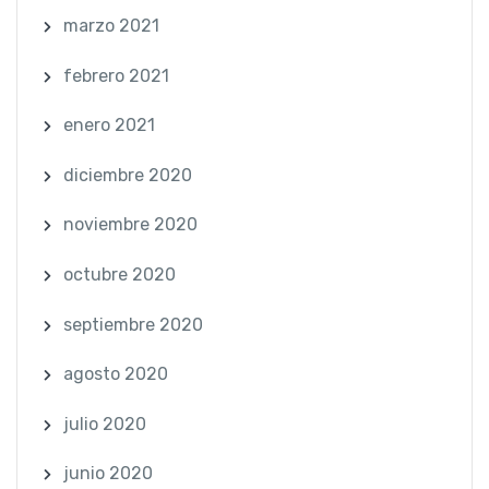
marzo 2021
febrero 2021
enero 2021
diciembre 2020
noviembre 2020
octubre 2020
septiembre 2020
agosto 2020
julio 2020
junio 2020