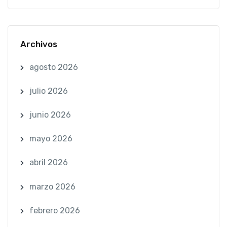
Archivos
agosto 2026
julio 2026
junio 2026
mayo 2026
abril 2026
marzo 2026
febrero 2026