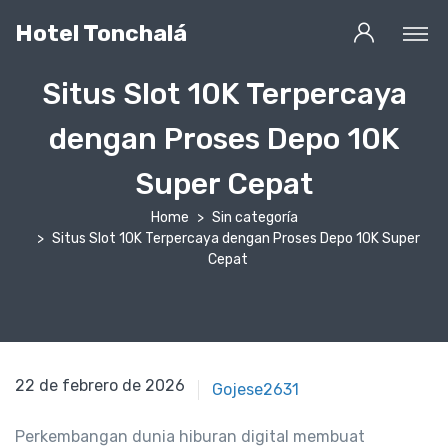
Hotel Tonchalá
Situs Slot 10K Terpercaya
dengan Proses Depo 10K
Super Cepat
Home
Sin categoría
Situs Slot 10K Terpercaya dengan Proses Depo 10K Super
Cepat
22 de febrero de 2026
22 de febrero de 2026
Gojese2631
Perkembangan dunia hiburan digital membuat