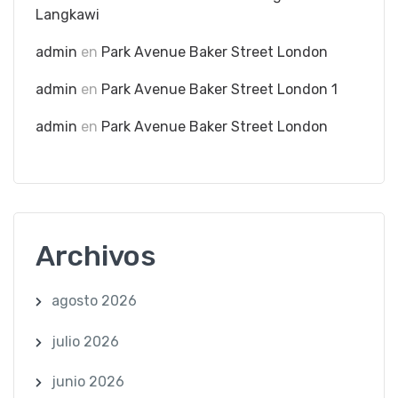
Langkawi
admin
en
Park Avenue Baker Street London
admin
en
Park Avenue Baker Street London 1
admin
en
Park Avenue Baker Street London
Archivos
agosto 2026
julio 2026
junio 2026