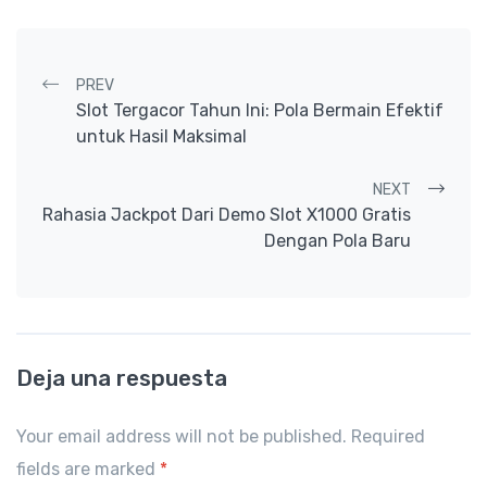
Post navigation
PREV
Slot Tergacor Tahun Ini: Pola Bermain Efektif
untuk Hasil Maksimal
NEXT
Rahasia Jackpot Dari Demo Slot X1000 Gratis
Dengan Pola Baru
Deja una respuesta
Your email address will not be published. Required
fields are marked
*