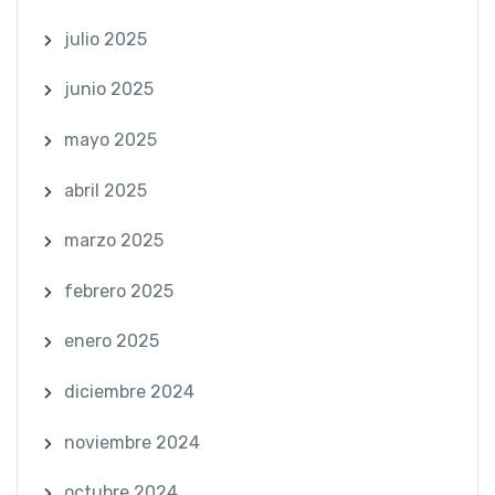
julio 2025
junio 2025
mayo 2025
abril 2025
marzo 2025
febrero 2025
enero 2025
diciembre 2024
noviembre 2024
octubre 2024