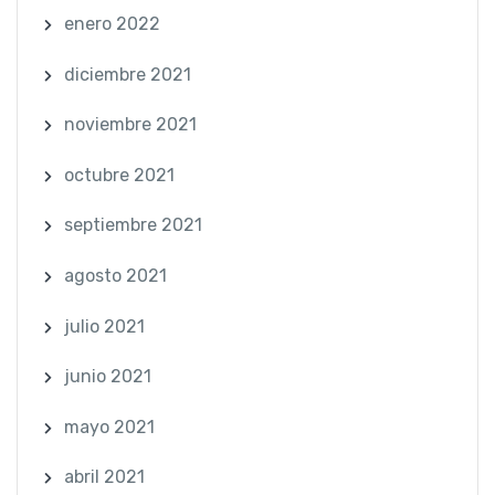
enero 2022
diciembre 2021
noviembre 2021
octubre 2021
septiembre 2021
agosto 2021
julio 2021
junio 2021
mayo 2021
abril 2021