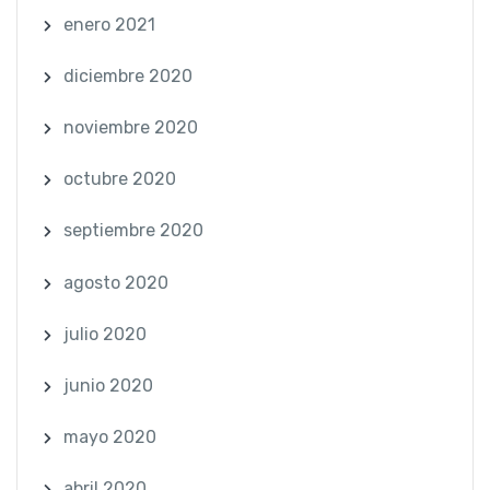
enero 2021
diciembre 2020
noviembre 2020
octubre 2020
septiembre 2020
agosto 2020
julio 2020
junio 2020
mayo 2020
abril 2020