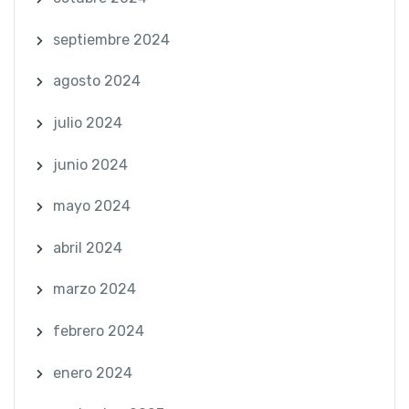
septiembre 2024
agosto 2024
julio 2024
junio 2024
mayo 2024
abril 2024
marzo 2024
febrero 2024
enero 2024