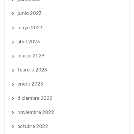
junio 2023
mayo 2023
abril 2023
marzo 2023
febrero 2023
enero 2023
diciembre 2022
noviembre 2022
octubre 2022