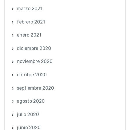
marzo 2021
febrero 2021
enero 2021
diciembre 2020
noviembre 2020
octubre 2020
septiembre 2020
agosto 2020
julio 2020
junio 2020