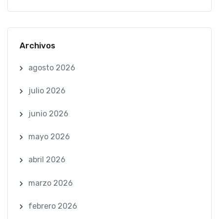
Archivos
agosto 2026
julio 2026
junio 2026
mayo 2026
abril 2026
marzo 2026
febrero 2026