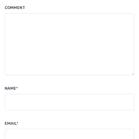
COMMENT
NAME
*
EMAIL
*