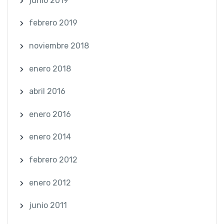
junio 2019
febrero 2019
noviembre 2018
enero 2018
abril 2016
enero 2016
enero 2014
febrero 2012
enero 2012
junio 2011