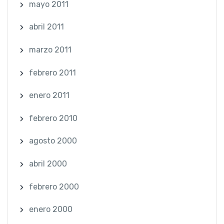
mayo 2011
abril 2011
marzo 2011
febrero 2011
enero 2011
febrero 2010
agosto 2000
abril 2000
febrero 2000
enero 2000