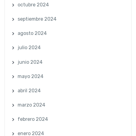
octubre 2024
septiembre 2024
agosto 2024
julio 2024
junio 2024
mayo 2024
abril 2024
marzo 2024
febrero 2024
enero 2024