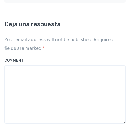
Deja una respuesta
Your email address will not be published. Required
fields are marked
*
COMMENT