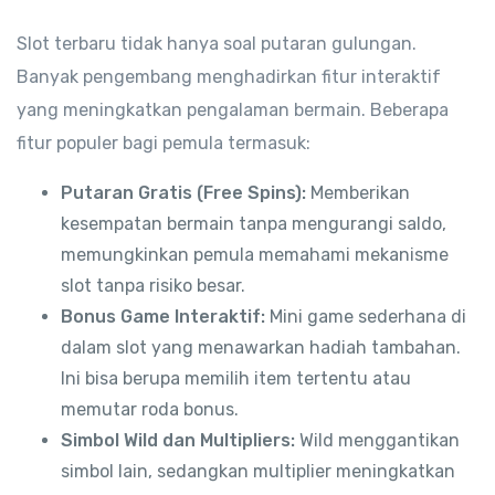
Slot terbaru tidak hanya soal putaran gulungan.
Banyak pengembang menghadirkan fitur interaktif
yang meningkatkan pengalaman bermain. Beberapa
fitur populer bagi pemula termasuk:
Putaran Gratis (Free Spins):
Memberikan
kesempatan bermain tanpa mengurangi saldo,
memungkinkan pemula memahami mekanisme
slot tanpa risiko besar.
Bonus Game Interaktif:
Mini game sederhana di
dalam slot yang menawarkan hadiah tambahan.
Ini bisa berupa memilih item tertentu atau
memutar roda bonus.
Simbol Wild dan Multipliers:
Wild menggantikan
simbol lain, sedangkan multiplier meningkatkan