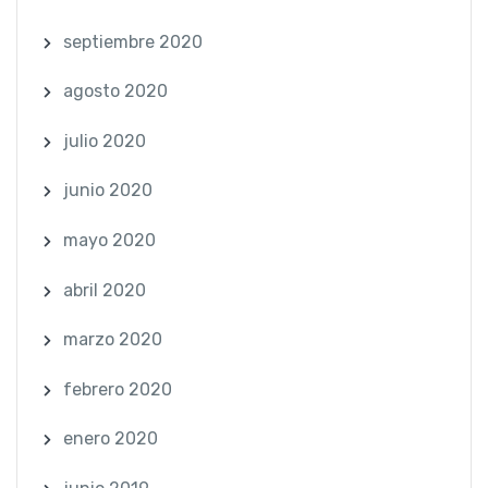
septiembre 2020
agosto 2020
julio 2020
junio 2020
mayo 2020
abril 2020
marzo 2020
febrero 2020
enero 2020