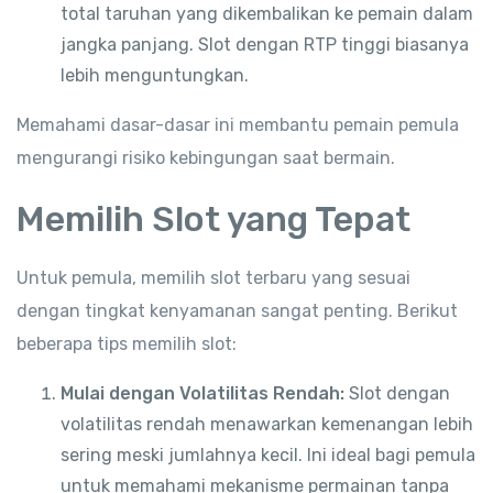
total taruhan yang dikembalikan ke pemain dalam
jangka panjang. Slot dengan RTP tinggi biasanya
lebih menguntungkan.
Memahami dasar-dasar ini membantu pemain pemula
mengurangi risiko kebingungan saat bermain.
Memilih Slot yang Tepat
Untuk pemula, memilih slot terbaru yang sesuai
dengan tingkat kenyamanan sangat penting. Berikut
beberapa tips memilih slot:
Mulai dengan Volatilitas Rendah:
Slot dengan
volatilitas rendah menawarkan kemenangan lebih
sering meski jumlahnya kecil. Ini ideal bagi pemula
untuk memahami mekanisme permainan tanpa