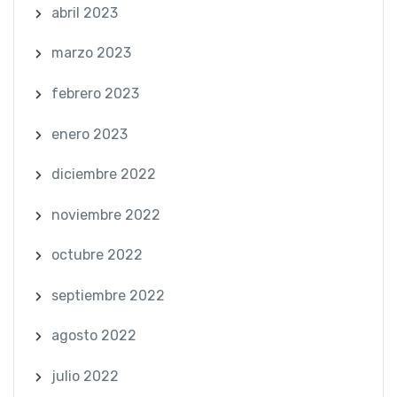
abril 2023
marzo 2023
febrero 2023
enero 2023
diciembre 2022
noviembre 2022
octubre 2022
septiembre 2022
agosto 2022
julio 2022