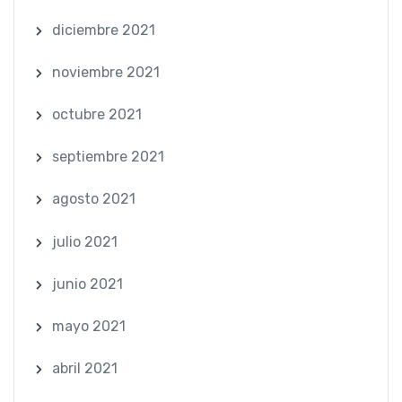
diciembre 2021
noviembre 2021
octubre 2021
septiembre 2021
agosto 2021
julio 2021
junio 2021
mayo 2021
abril 2021