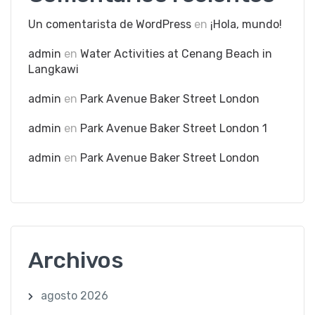
Un comentarista de WordPress
en
¡Hola, mundo!
admin
en
Water Activities at Cenang Beach in
Langkawi
admin
en
Park Avenue Baker Street London
admin
en
Park Avenue Baker Street London 1
admin
en
Park Avenue Baker Street London
Archivos
agosto 2026