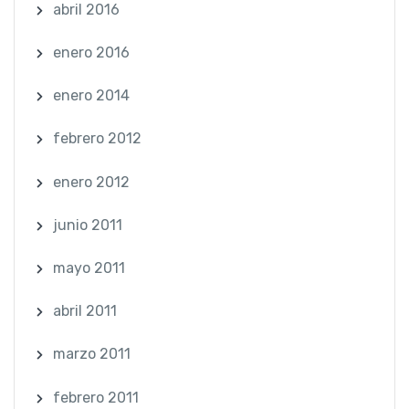
abril 2016
enero 2016
enero 2014
febrero 2012
enero 2012
junio 2011
mayo 2011
abril 2011
marzo 2011
febrero 2011