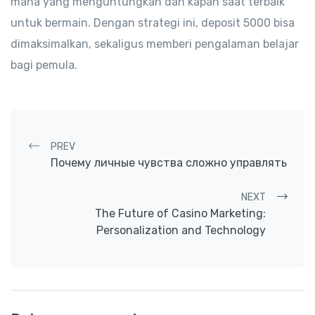
mana yang menguntungkan dan kapan saat terbaik
untuk bermain. Dengan strategi ini, deposit 5000 bisa
dimaksimalkan, sekaligus memberi pengalaman belajar
bagi pemula.
Post navigation
PREV
Почему личные чувства сложно управлять
NEXT
The Future of Casino Marketing:
Personalization and Technology