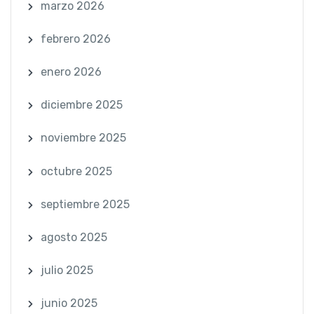
marzo 2026
febrero 2026
enero 2026
diciembre 2025
noviembre 2025
octubre 2025
septiembre 2025
agosto 2025
julio 2025
junio 2025