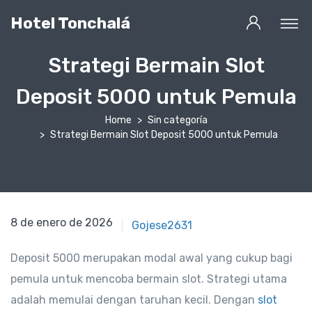
Hotel Tonchalá
Strategi Bermain Slot
Deposit 5000 untuk Pemula
Home
Sin categoría
Strategi Bermain Slot Deposit 5000 untuk Pemula
8 de enero de 2026
8 de enero de 2026
Gojese2631
Deposit 5000 merupakan modal awal yang cukup bagi
pemula untuk mencoba bermain slot. Strategi utama
adalah memulai dengan taruhan kecil. Dengan
slot