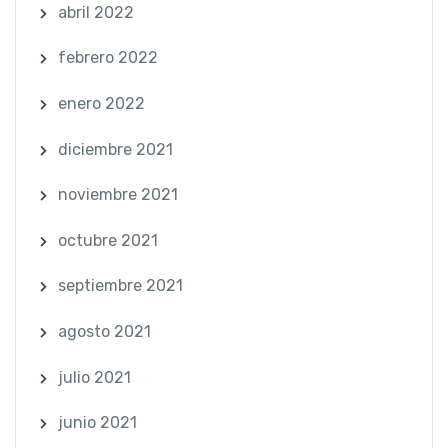
abril 2022
febrero 2022
enero 2022
diciembre 2021
noviembre 2021
octubre 2021
septiembre 2021
agosto 2021
julio 2021
junio 2021