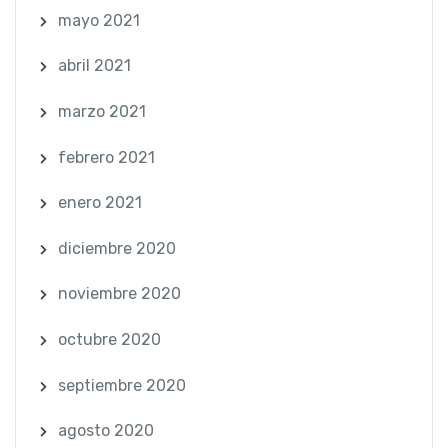
mayo 2021
abril 2021
marzo 2021
febrero 2021
enero 2021
diciembre 2020
noviembre 2020
octubre 2020
septiembre 2020
agosto 2020