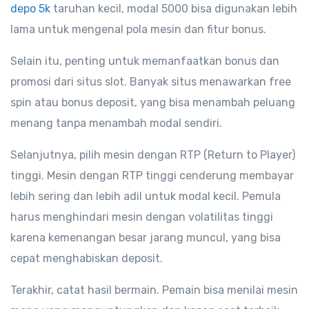
depo 5k
taruhan kecil, modal 5000 bisa digunakan lebih
lama untuk mengenal pola mesin dan fitur bonus.
Selain itu, penting untuk memanfaatkan bonus dan
promosi dari situs slot. Banyak situs menawarkan free
spin atau bonus deposit, yang bisa menambah peluang
menang tanpa menambah modal sendiri.
Selanjutnya, pilih mesin dengan RTP (Return to Player)
tinggi. Mesin dengan RTP tinggi cenderung membayar
lebih sering dan lebih adil untuk modal kecil. Pemula
harus menghindari mesin dengan volatilitas tinggi
karena kemenangan besar jarang muncul, yang bisa
cepat menghabiskan deposit.
Terakhir, catat hasil bermain. Pemain bisa menilai mesin