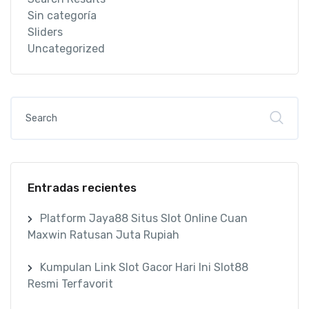
Sin categoría
Sliders
Uncategorized
Entradas recientes
Platform Jaya88 Situs Slot Online Cuan
Maxwin Ratusan Juta Rupiah
Kumpulan Link Slot Gacor Hari Ini Slot88
Resmi Terfavorit