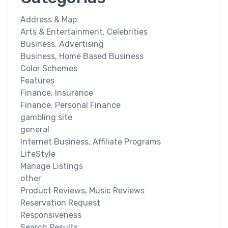
Address & Map
Arts & Entertainment, Celebrities
Business, Advertising
Business, Home Based Business
Color Schemes
Features
Finance, Insurance
Finance, Personal Finance
gambling site
general
Internet Business, Affiliate Programs
LifeStyle
Manage Listings
other
Product Reviews, Music Reviews
Reservation Request
Responsiveness
Search Results