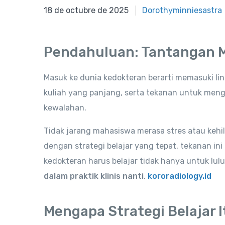
18 de octubre de 2025
18 de octubre de 2025
Dorothyminniesastra
Pendahuluan: Tantangan 
Masuk ke dunia kedokteran berarti memasuki li
kuliah yang panjang, serta tekanan untuk men
kewalahan.
Tidak jarang mahasiswa merasa stres atau kehi
dengan strategi belajar yang tepat, tekanan in
kedokteran harus belajar tidak hanya untuk lulu
dalam praktik klinis nanti
.
kororadiology.id
Mengapa Strategi Belajar 