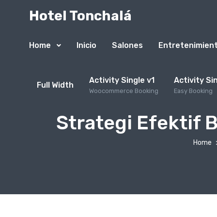
Hotel Tonchalá
Home
Inicio
Salones
Entretenimien
Activity Single v1
Activity Si
Full Width
Woocommerce Booking
Easy Booking
Strategi Efektif
Home