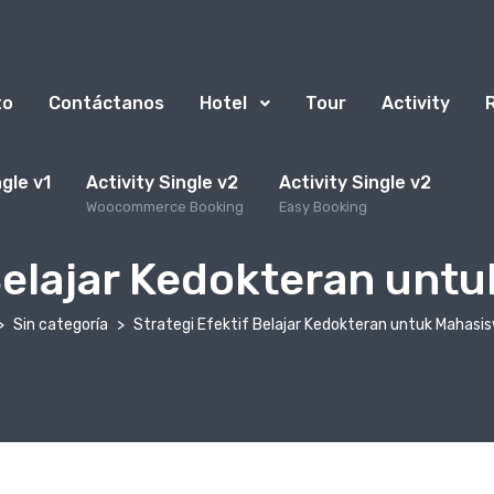
to
Contáctanos
Hotel
Tour
Activity
ngle v1
Activity Single v2
Activity Single v2
Woocommerce Booking
Easy Booking
 Belajar Kedokteran unt
Sin categoría
Strategi Efektif Belajar Kedokteran untuk Mahasi