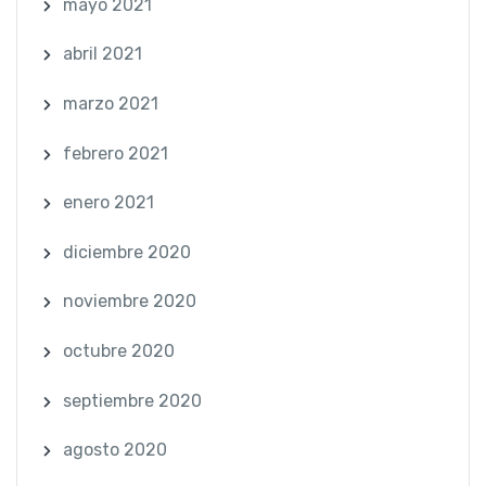
mayo 2021
abril 2021
marzo 2021
febrero 2021
enero 2021
diciembre 2020
noviembre 2020
octubre 2020
septiembre 2020
agosto 2020