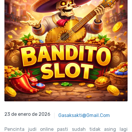
23 de enero de 2026
23 de enero de 2026
Gasaksakti@gmail.com
Pencinta judi online pasti sudah tidak asing lagi