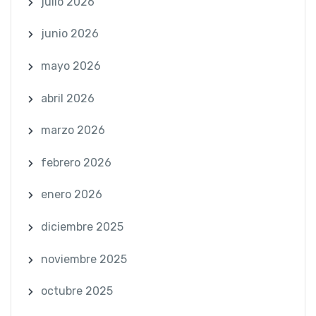
julio 2026
junio 2026
mayo 2026
abril 2026
marzo 2026
febrero 2026
enero 2026
diciembre 2025
noviembre 2025
octubre 2025