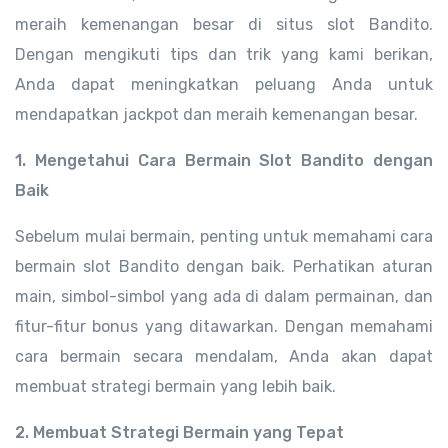
meraih kemenangan besar di situs slot Bandito.
Dengan mengikuti tips dan trik yang kami berikan,
Anda dapat meningkatkan peluang Anda untuk
mendapatkan jackpot dan meraih kemenangan besar.
1. Mengetahui Cara Bermain Slot Bandito dengan
Baik
Sebelum mulai bermain, penting untuk memahami cara
bermain slot Bandito dengan baik. Perhatikan aturan
main, simbol-simbol yang ada di dalam permainan, dan
fitur-fitur bonus yang ditawarkan. Dengan memahami
cara bermain secara mendalam, Anda akan dapat
membuat strategi bermain yang lebih baik.
2. Membuat Strategi Bermain yang Tepat