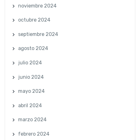
noviembre 2024
octubre 2024
septiembre 2024
agosto 2024
julio 2024
junio 2024
mayo 2024
abril 2024
marzo 2024
febrero 2024