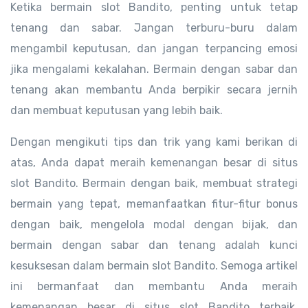
Ketika bermain slot Bandito, penting untuk tetap
tenang dan sabar. Jangan terburu-buru dalam
mengambil keputusan, dan jangan terpancing emosi
jika mengalami kekalahan. Bermain dengan sabar dan
tenang akan membantu Anda berpikir secara jernih
dan membuat keputusan yang lebih baik.
Dengan mengikuti tips dan trik yang kami berikan di
atas, Anda dapat meraih kemenangan besar di situs
slot Bandito. Bermain dengan baik, membuat strategi
bermain yang tepat, memanfaatkan fitur-fitur bonus
dengan baik, mengelola modal dengan bijak, dan
bermain dengan sabar dan tenang adalah kunci
kesuksesan dalam bermain slot Bandito. Semoga artikel
ini bermanfaat dan membantu Anda meraih
kemenangan besar di situs slot Bandito terbaik.