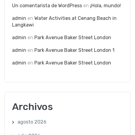
Un comentarista de WordPress
en
¡Hola, mundo!
admin
en
Water Activities at Cenang Beach in
Langkawi
admin
en
Park Avenue Baker Street London
admin
en
Park Avenue Baker Street London 1
admin
en
Park Avenue Baker Street London
Archivos
agosto 2026