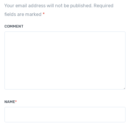
Your email address will not be published. Required
fields are marked
*
COMMENT
NAME
*