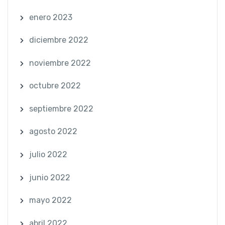
enero 2023
diciembre 2022
noviembre 2022
octubre 2022
septiembre 2022
agosto 2022
julio 2022
junio 2022
mayo 2022
abril 2022