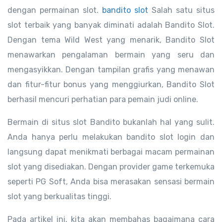
dengan permainan slot.
bandito slot
Salah satu situs
slot terbaik yang banyak diminati adalah Bandito Slot.
Dengan tema Wild West yang menarik, Bandito Slot
menawarkan pengalaman bermain yang seru dan
mengasyikkan. Dengan tampilan grafis yang menawan
dan fitur-fitur bonus yang menggiurkan, Bandito Slot
berhasil mencuri perhatian para pemain judi online.
Bermain di situs slot Bandito bukanlah hal yang sulit.
Anda hanya perlu melakukan bandito slot login dan
langsung dapat menikmati berbagai macam permainan
slot yang disediakan. Dengan provider game terkemuka
seperti PG Soft, Anda bisa merasakan sensasi bermain
slot yang berkualitas tinggi.
Pada artikel ini, kita akan membahas bagaimana cara