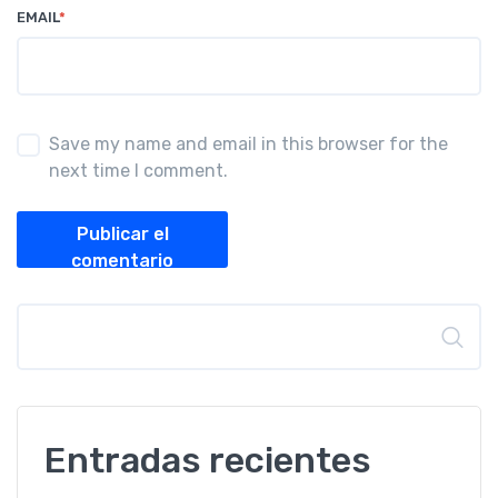
EMAIL
*
Save my name and email in this browser for the
next time I comment.
Publicar el
comentario
Buscar
Entradas recientes