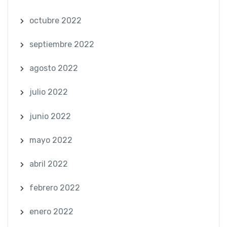
octubre 2022
septiembre 2022
agosto 2022
julio 2022
junio 2022
mayo 2022
abril 2022
febrero 2022
enero 2022